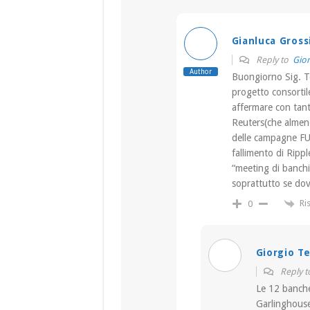
Gianluca Gross
Reply to
Gior
Author
Buongiorno Sig. T
progetto consortile
affermare con tant
Reuters(che almeno
delle campagne FUD
fallimento di Ripp
“meeting di banchier
soprattutto se dov
Ri
0
Giorgio T
Reply 
Le 12 banche
Garlinghouse