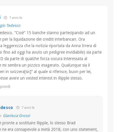
i
7 anni fa
gio Tedesco
edesco. “Cioè” 15 banche stanno partecipando ad un
 per la liquidazione dei crediti interbancari. Ora
a leggerezza che la notizia riportata da Anna Irrera di
 fino ad oggi ha avuto un pedigree invidiabile) sia parte
 da parte di qualche forza oscura interessata al
le mi sembra un pizzico esagerato. Qualunque sia il
i in svizzera[sic]” al quale si riferisce, buon per lei,
esse avere un vested interest in Ripple stesso.
spondi
edesco
7 anni fa
to
Gianluca Grossi
 pronte a sostituire Ripple, lo stesso Brad
 ne era consapevole a metà 2018, con uno statement,