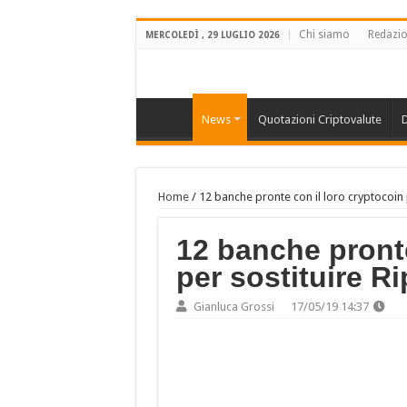
Chi siamo
Redazi
MERCOLEDÌ , 29 LUGLIO 2026
News
Quotazioni Criptovalute
D
Home
/
12 banche pronte con il loro cryptocoin 
12 banche pronte
per sostituire Ri
Gianluca Grossi
17/05/19 14:37