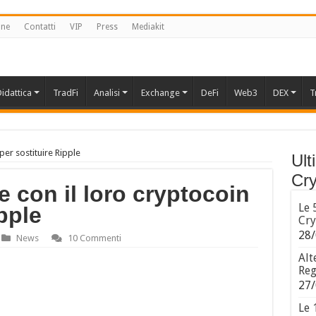
one
Contatti
VIP
Press
Mediakit
idattica
TradFi
Analisi
Exchange
DeFi
Web3
DEX
T
per sostituire Ripple
Ult
Cry
 con il loro cryptocoin
Le 
pple
Cry
28/
News
10 Commenti
Alt
Reg
27/
Le 