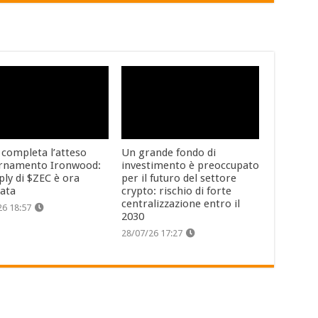
 completa l’atteso
Un grande fondo di
rnamento Ironwood:
investimento è preoccupato
ply di $ZEC è ora
per il futuro del settore
cata
crypto: rischio di forte
centralizzazione entro il
26 18:57
2030
28/07/26 17:27