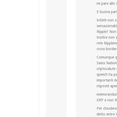
mi pare allo 
E buona parte
Infatti non s
sensazionalis
Ripple? Non 
Inoltre non s
rete Ripplene
cross-border
Comunque qua
Swiss Nation
criptovalute 
speech ha par
importanti 
risposte aper
memorandum: 
XRP e non Ri
Per chiudere 
detto entro 