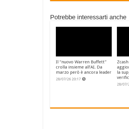
Potrebbe interessarti anche
Il “nuovo Warren Buffett”
Zcash
crolla insieme all’AI. Da
aggio
marzo però è ancora leader
la sup
verifi
28/07/26 20:17
28/07/