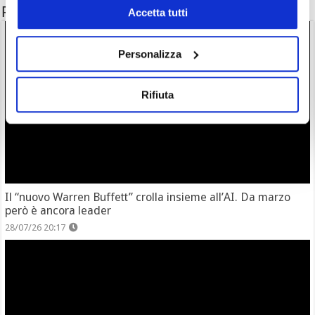
Potrebbe interessarti anche
Accetta tutti
Personalizza
Rifiuta
Il “nuovo Warren Buffett” crolla insieme all’AI. Da marzo
però è ancora leader
28/07/26 20:17