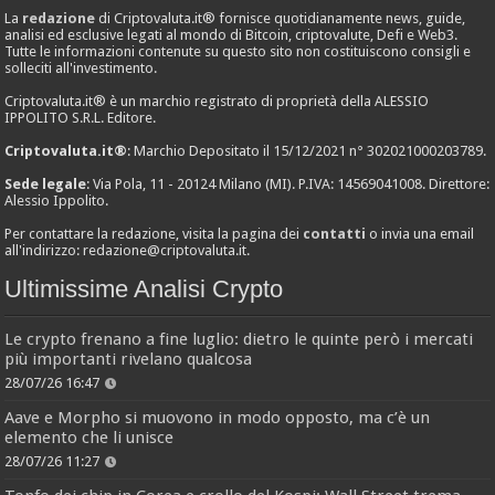
La
redazione
di Criptovaluta.it® fornisce quotidianamente news, guide,
analisi ed esclusive legati al mondo di Bitcoin, criptovalute, Defi e Web3.
Tutte le informazioni contenute su questo sito non costituiscono consigli e
solleciti all'investimento.
Criptovaluta.it® è un marchio registrato di proprietà della ALESSIO
IPPOLITO S.R.L. Editore.
Criptovaluta.it®
: Marchio Depositato il 15/12/2021 n° 302021000203789.
Sede legale
: Via Pola, 11 - 20124 Milano (MI). P.IVA: 14569041008. Direttore:
Alessio Ippolito.
Per contattare la redazione, visita la pagina dei
contatti
o invia una email
all'indirizzo:
redazione@criptovaluta.it
.
Ultimissime Analisi Crypto
Le crypto frenano a fine luglio: dietro le quinte però i mercati
più importanti rivelano qualcosa
28/07/26 16:47
Aave e Morpho si muovono in modo opposto, ma c’è un
elemento che li unisce
28/07/26 11:27