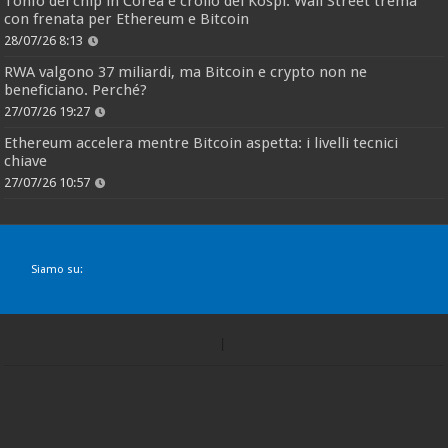
Tonfo dei chip in Corea e crollo del Kospi: Wall Street trema
con frenata per Ethereum e Bitcoin
28/07/26 8:13
RWA valgono 37 miliardi, ma Bitcoin e crypto non ne
beneficiano. Perché?
27/07/26 19:27
Ethereum accelera mentre Bitcoin aspetta: i livelli tecnici
chiave
27/07/26 10:57
Siamo su: