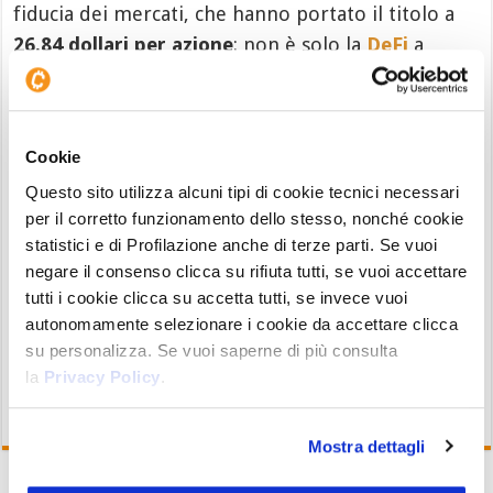
fiducia dei mercati, che hanno portato il titolo a
26.84 dollari per azione
: non è solo la
DeFi
a
credere nel progetto.
E anche
FTX
incassa un accordo niente male, sia
sul piano degli investimenti a lungo termine che
Cookie
per quanto riguarda la responsabilità che si
Questo sito utilizza alcuni tipi di cookie tecnici necessari
per il corretto funzionamento dello stesso, nonché cookie
assume, andando a supportare il rilancio di
statistici e di Profilazione anche di terze parti. Se vuoi
un’azienda tanto amata in tutto il mondo. E in
negare il consenso clicca su rifiuta tutti, se vuoi accettare
quanto a responsabilità,
FTX sembra poter
tutti i cookie clicca su accetta tutti, se invece vuoi
sopportare alla grande
incarichi ben più gravosi.
autonomamente selezionare i cookie da accettare clicca
su personalizza. Se vuoi saperne di più consulta
la
Privacy Policy
.
Mostra dettagli