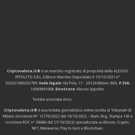
Criptovaluta.it®
è un marchio registrato di proprietà della ALESSIO
IPPOLITO S.R.L. Editore: Marchio Depositato il 15/12/2021
n°
302021000203789
.
Sede legale
: Via Pola, 11 - 20124 Milano (MI).
P.IVA
:
14569041008.
Direttore
: Alessio Ippolito.
Testata associata Anso
Criptovaluta.it®
è una testata giornalistica online iscritta al Tribunale di
Milano (iscrizione N° 12776/2022 del 10/10/2022 – Num. Reg. Stampa 143 e
iscrizione
ROC n° 38686
del 27/10/2022) specializzata su Bitcoin, Crypto,
NFT, Metaverse, Play to Earn e Blockchain.