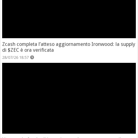
Zcash completa l’atteso aggiornamento Ironwood: la supply
di $ZEC è ora verificata
28/07/26 18:57