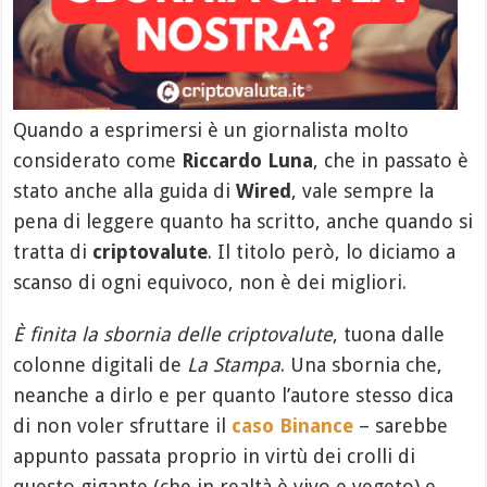
Quando a esprimersi è un giornalista molto
considerato come
Riccardo Luna
, che in passato è
stato anche alla guida di
Wired
, vale sempre la
pena di leggere quanto ha scritto, anche quando si
tratta di
criptovalute
. Il titolo però, lo diciamo a
scanso di ogni equivoco, non è dei migliori.
È finita la sbornia delle criptovalute
, tuona dalle
colonne digitali de
La Stampa
. Una sbornia che,
neanche a dirlo e per quanto l’autore stesso dica
di non voler sfruttare il
caso Binance
– sarebbe
appunto passata proprio in virtù dei crolli di
questo gigante (che in realtà è vivo e vegeto) e