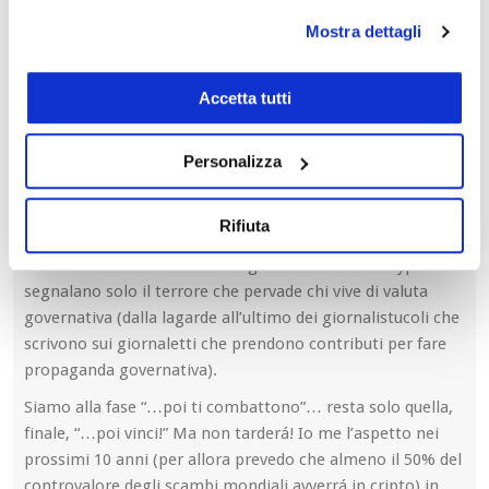
come il nemico dell’euro (quello “digitale” é solo un
diversivo per salvare quello cartaceo, rafforzando i poteri
Mostra dettagli
della BCE, e degli organismi di potere statali, di confisca e
di applicazioni di patrimoniali, altrimenti impossibili su
Accetta tutti
quello cartaceo occultato sotto al materasso). Di ieri la
dichiarazione della lagarde che il figlio avrebbe perso tutti
i soldi investendoli in crypto (ma non non si dá la colpa al
Personalizza
figlio, che non sa amministrare: la colpa é ovviamente
delle cypto… per mammina sua!). Oggi i bugiardi della
Rifiuta
busiarda governativa. Anche huffingtonpost fa eco.
Insomma un bellissimo florilegio di cazzate anticrypto che
segnalano solo il terrore che pervade chi vive di valuta
governativa (dalla lagarde all’ultimo dei giornalistucoli che
scrivono sui giornaletti che prendono contributi per fare
propaganda governativa).
Siamo alla fase “…poi ti combattono”… resta solo quella,
finale, “…poi vinci!” Ma non tarderá! Io me l’aspetto nei
prossimi 10 anni (per allora prevedo che almeno il 50% del
controvalore degli scambi mondiali avverrá in cripto) in