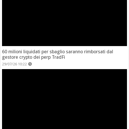
60 milioni liquidati per sbaglio saranno rimborsati dal
gestore crypto dei perp TradFi
29/07/26 10:22