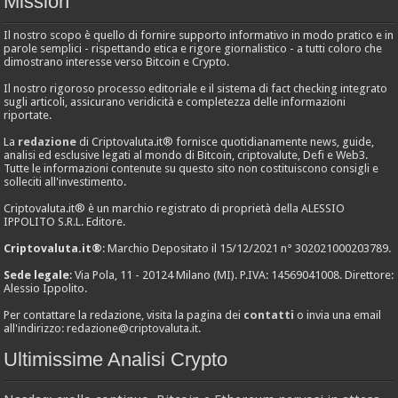
Mission
Il nostro scopo è quello di fornire supporto informativo in modo pratico e in
parole semplici - rispettando etica e rigore giornalistico - a tutti coloro che
dimostrano interesse verso Bitcoin e Crypto.
Il nostro rigoroso processo editoriale e il sistema di fact checking integrato
sugli articoli, assicurano veridicità e completezza delle informazioni
riportate.
La
redazione
di Criptovaluta.it® fornisce quotidianamente news, guide,
analisi ed esclusive legati al mondo di Bitcoin, criptovalute, Defi e Web3.
Tutte le informazioni contenute su questo sito non costituiscono consigli e
solleciti all'investimento.
Criptovaluta.it® è un marchio registrato di proprietà della ALESSIO
IPPOLITO S.R.L. Editore.
Criptovaluta.it®
: Marchio Depositato il 15/12/2021 n° 302021000203789.
Sede legale
: Via Pola, 11 - 20124 Milano (MI). P.IVA: 14569041008. Direttore:
Alessio Ippolito.
Per contattare la redazione, visita la pagina dei
contatti
o invia una email
all'indirizzo:
redazione@criptovaluta.it
.
Ultimissime Analisi Crypto