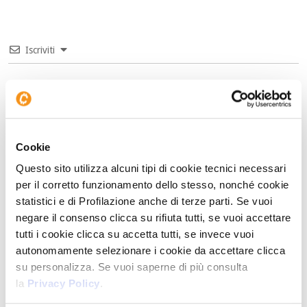
Iscriviti
7
COMMENTI
Più votati
Cookie
Questo sito utilizza alcuni tipi di cookie tecnici necessari
per il corretto funzionamento dello stesso, nonché cookie
statistici e di Profilazione anche di terze parti. Se vuoi
negare il consenso clicca su rifiuta tutti, se vuoi accettare
Ettore
2 anni fa
tutti i cookie clicca su accetta tutti, se invece vuoi
Ora che si sono decisi a coniare l’euro digitale (anche se si
autonomamente selezionare i cookie da accettare clicca
sono dati 5 anni per raccapezzarsi sul “come”) hanno dato
su personalizza. Se vuoi saperne di più consulta
inizio alla campagna stampa, plurigovernativa, dei governi
la
Privacy Policy
.
dell;area euro, di delegittimazione delle criptovalute, viste