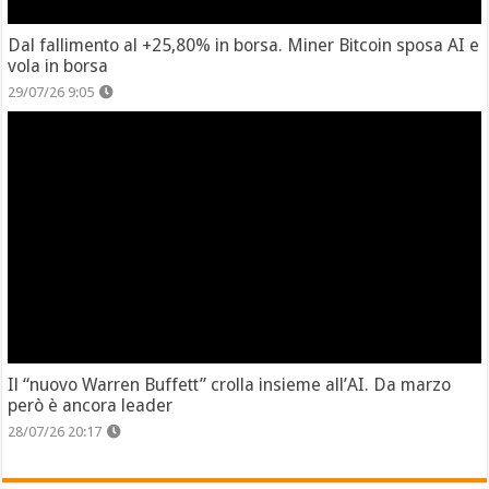
Dal fallimento al +25,80% in borsa. Miner Bitcoin sposa AI e
vola in borsa
29/07/26 9:05
Il “nuovo Warren Buffett” crolla insieme all’AI. Da marzo
però è ancora leader
28/07/26 20:17