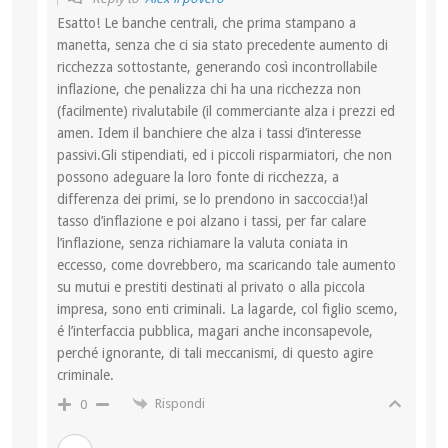
Esatto! Le banche centrali, che prima stampano a
manetta, senza che ci sia stato precedente aumento di
ricchezza sottostante, generando così incontrollabile
inflazione, che penalizza chi ha una ricchezza non
(facilmente) rivalutabile (il commerciante alza i prezzi ed
amen. Idem il banchiere che alza i tassi d’interesse
passivi.Gli stipendiati, ed i piccoli risparmiatori, che non
possono adeguare la loro fonte di ricchezza, a
differenza dei primi, se lo prendono in saccoccia!)al
tasso d’inflazione e poi alzano i tassi, per far calare
l’inflazione, senza richiamare la valuta coniata in
eccesso, come dovrebbero, ma scaricando tale aumento
su mutui e prestiti destinati al privato o alla piccola
impresa, sono enti criminali. La lagarde, col figlio scemo,
é l’interfaccia pubblica, magari anche inconsapevole,
perché ignorante, di tali meccanismi, di questo agire
criminale.
Rispondi
0