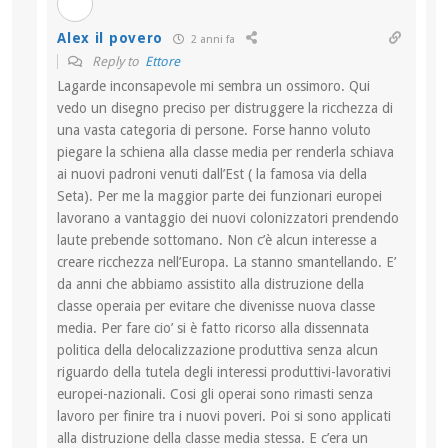
Alex il povero
2 anni fa
Reply to
Ettore
Lagarde inconsapevole mi sembra un ossimoro. Qui
vedo un disegno preciso per distruggere la ricchezza di
una vasta categoria di persone. Forse hanno voluto
piegare la schiena alla classe media per renderla schiava
ai nuovi padroni venuti dall’Est ( la famosa via della
Seta). Per me la maggior parte dei funzionari europei
lavorano a vantaggio dei nuovi colonizzatori prendendo
laute prebende sottomano. Non c’è alcun interesse a
creare ricchezza nell’Europa. La stanno smantellando. E’
da anni che abbiamo assistito alla distruzione della
classe operaia per evitare che divenisse nuova classe
media. Per fare cio’ si è fatto ricorso alla dissennata
politica della delocalizzazione produttiva senza alcun
riguardo della tutela degli interessi produttivi-lavorativi
europei-nazionali. Cosi gli operai sono rimasti senza
lavoro per finire tra i nuovi poveri. Poi si sono applicati
alla distruzione della classe media stessa. E c’era un