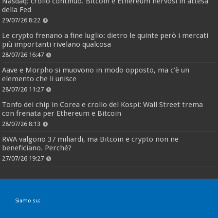
Nasdaq: crollo continuo. Bitcoin e Ethereum nervosi in attesa
della Fed
29/07/26 8:22
Le crypto frenano a fine luglio: dietro le quinte però i mercati
più importanti rivelano qualcosa
28/07/26 16:47
Aave e Morpho si muovono in modo opposto, ma c’è un
elemento che li unisce
28/07/26 11:27
Tonfo dei chip in Corea e crollo del Kospi: Wall Street trema
con frenata per Ethereum e Bitcoin
28/07/26 8:13
RWA valgono 37 miliardi, ma Bitcoin e crypto non ne
beneficiano. Perché?
27/07/26 19:27
Siamo su: