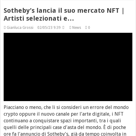
Sotheby’s lancia il suo mercato NFT |
Artisti selezionati e…
Gianluca Grossi
02/05/23 9:39
News
0
Piacciano o meno, che li si consideri un errore del mondo
crypto oppure il nuovo canale per l'arte digitale, i NFT
continuano a conquistare spazi importanti, tra i quali
quelli delle principali case d'asta del mondo. È di poche
ore fa l'annuncio di Sotheby's, già da tempo coinvolta in