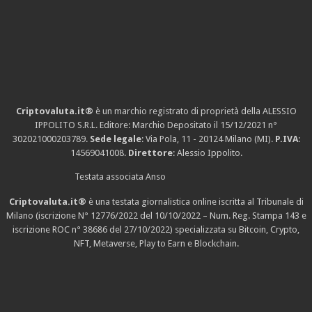
Criptovaluta.it®
è un marchio registrato di proprietà della ALESSIO
IPPOLITO S.R.L. Editore: Marchio Depositato il 15/12/2021
n°
302021000203789
.
Sede legale
: Via Pola, 11 - 20124 Milano (MI).
P.IVA
:
14569041008.
Direttore
: Alessio Ippolito.
Testata associata Anso
Criptovaluta.it®
è una testata giornalistica online iscritta al Tribunale di
Milano (iscrizione N° 12776/2022 del 10/10/2022 – Num. Reg. Stampa 143 e
iscrizione
ROC n° 38686
del 27/10/2022) specializzata su Bitcoin, Crypto,
NFT, Metaverse, Play to Earn e Blockchain.