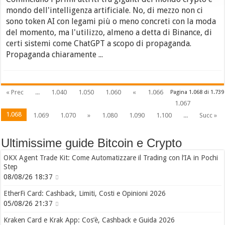
mondo dell'intelligenza artificiale. No, di mezzo non ci
sono token AI con legami più o meno concreti con la moda
del momento, ma l'utilizzo, almeno a detta di Binance, di
certi sistemi come ChatGPT a scopo di propaganda.
Propaganda chiaramente ...
« Prec
...
1.040
1.050
1.060
«
1.066
Pagina 1.068 di 1.739
1.067
1.068
1.069
1.070
»
1.080
1.090
1.100
...
Succ »
Ultimissime guide Bitcoin e Crypto
OKX Agent Trade Kit: Come Automatizzare il Trading con l’IA in Pochi
Step
08/08/26 18:37
EtherFi Card: Cashback, Limiti, Costi e Opinioni 2026
05/08/26 21:37
Kraken Card e Krak App: Cos’è, Cashback e Guida 2026