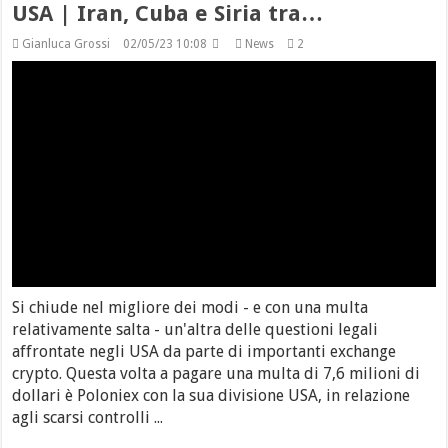
USA | Iran, Cuba e Siria tra…
Gianluca Grossi
02/05/23 10:08
News
2
Si chiude nel migliore dei modi - e con una multa
relativamente salta - un'altra delle questioni legali
affrontate negli USA da parte di importanti exchange
crypto. Questa volta a pagare una multa di 7,6 milioni di
dollari è Poloniex con la sua divisione USA, in relazione
agli scarsi controlli ...