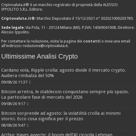
Criptovaluta.it® è un marchio registrato di proprietà della ALESSIO
IPPOLITO S.R.L. Editore.
Criptovaluta.it®
: Marchio Depositato il 15/12/2021 n° 302021000203789.
Sede legale
: Via Pola, 11 - 20124 Milano (MI). P.IVA: 14569041008. Direttore:
Alessio Ippolito.
Per contattare la redazione, visita la pagina dei
contatti
o invia una email
all'indirizzo:
redazione@criptovaluta.it
.
Ultimissime Analisi Crypto
Cardano vola, Ripple crolla: agosto divide il mercato crypto.
Audiera rimbalza del 50%
09/08/26 11:37
Bitcoin arretra, le stablecoin conquistano sempre più spazio.
La particolare fase di mercato del 2026
09/08/26 9:17
Bitcoin sorprende ad agosto: la volatilità crolla ai minimi
storici. Ecco cosa significa per il prezzo
08/08/26 9:47
Arthur Hayes avverte: il boom dell’AI ricorda Lehman