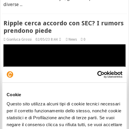
diverse ...
Ripple cerca accordo con SEC? I rumors
prendono piede
Gianluca Grossi
02/05/23 8:44
News
0
Cookie
Questo sito utilizza alcuni tipi di cookie tecnici necessari
per il corretto funzionamento dello stesso, nonché cookie
La macchina dei rumors riparte a pieni giri. Questa volta
statistici e di Profilazione anche di terze parti. Se vuoi
non si tratta di Bitcoin, ma della causa legale che sta
negare il consenso clicca su rifiuta tutti, se vuoi accettare
tenendo con il fiato sospeso tutti gli appassionati e gli