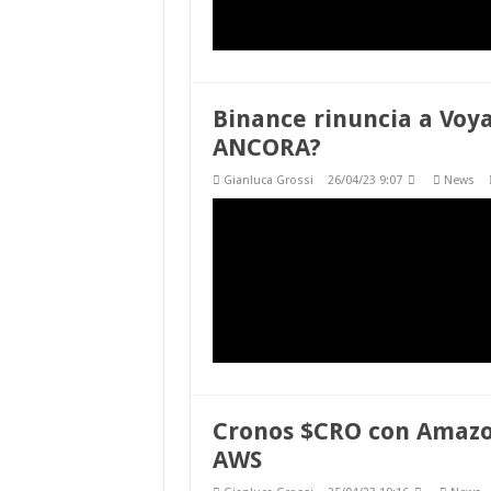
Binance rinuncia a Voy
ANCORA?
Gianluca Grossi
26/04/23 9:07
News
Cronos $CRO con Amazo
AWS