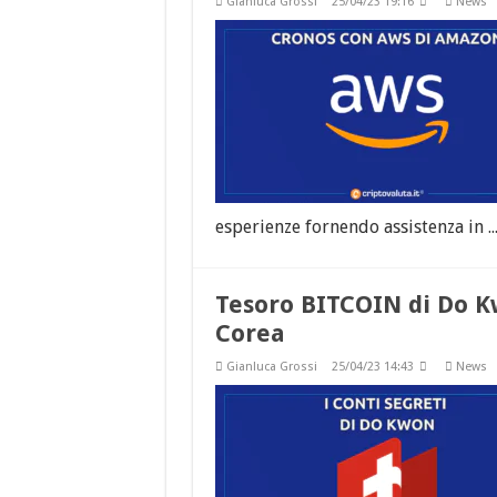
Gianluca Grossi
25/04/23 19:16
News
esperienze fornendo assistenza in ..
Tesoro BITCOIN di Do K
Corea
Gianluca Grossi
25/04/23 14:43
News