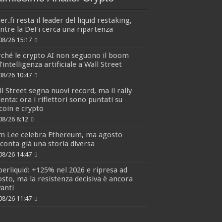
er.fi resta il leader del liquid restaking,
tre la DeFi cerca una ripartenza
08/26 15:17
ché le crypto AI non seguono il boom
l’intelligenza artificiale a Wall Street
08/26 10:47
l Street segna nuovi record, ma il rally
lenta: ora i riflettori sono puntati su
coin e crypto
08/26 8:12
m Lee celebra Ethereum, ma agosto
conta già una storia diversa
08/26 14:47
erliquid: +125% nel 2026 e ripresa ad
sto, ma la resistenza decisiva è ancora
anti
08/26 11:47