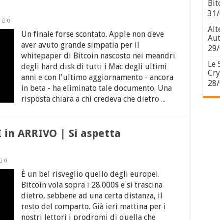
Bit
31/
0
Alt
Un finale forse scontato. Apple non deve
Aut
aver avuto grande simpatia per il
29/
whitepaper di Bitcoin nascosto nei meandri
Le 
degli hard disk di tutti i Mac degli ultimi
Cry
anni e con l'ultimo aggiornamento - ancora
28/
in beta - ha eliminato tale documento. Una
risposta chiara a chi credeva che dietro ...
I in ARRIVO | Si aspetta
0
È un bel risveglio quello degli europei.
Bitcoin vola sopra i 28.000$ e si trascina
dietro, sebbene ad una certa distanza, il
resto del comparto. Già ieri mattina per i
nostri lettori i prodromi di quella che