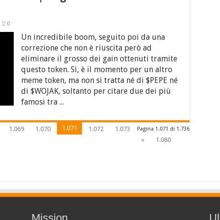
0
Un incredibile boom, seguito poi da una
correzione che non è riuscita però ad
eliminare il grosso dei gain ottenuti tramite
questo token. Sì, è il momento per un altro
meme token, ma non si tratta né di $PEPE né
di $WOJAK, soltanto per citare due dei più
famosi tra ...
1.071
1.069
1.070
1.072
1.073
Pagina 1.071 di 1.736
»
1.080
Mission
Ul