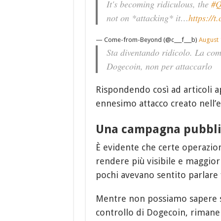
It's becoming ridiculous, the
#Q
not on *attacking* it…
https://
— Come-from-Beyond (@c___f___b)
August 
Sta diventando ridicolo. La com
Dogecoin, non per attaccarlo
Rispondendo così ad articoli a
ennesimo attacco creato nell’ec
Una campagna pubblic
È evidente che certe operazion
rendere più visibile e maggio
pochi avevano sentito parlare 
Mentre non possiamo sapere se 
controllo di Dogecoin, rimane