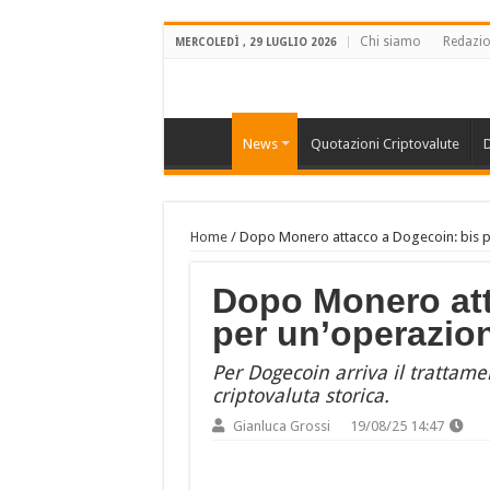
Chi siamo
Redazi
MERCOLEDÌ , 29 LUGLIO 2026
News
Quotazioni Criptovalute
D
Home
/
Dopo Monero attacco a Dogecoin: bis p
Dopo Monero att
per un’operazio
Per Dogecoin arriva il tratta
criptovaluta storica.
Gianluca Grossi
19/08/25 14:47