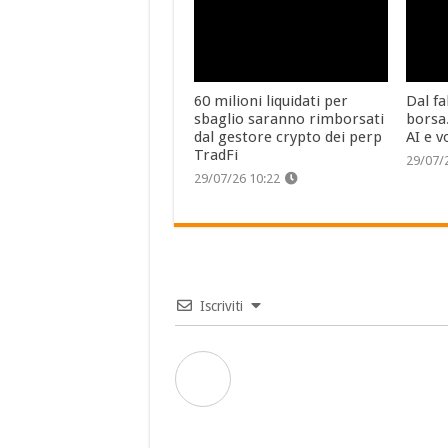
60 milioni liquidati per
Dal fa
sbaglio saranno rimborsati
borsa
dal gestore crypto dei perp
AI e v
TradFi
29/07/
29/07/26 10:22
Iscriviti