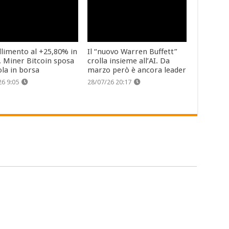
llimento al +25,80% in
Il “nuovo Warren Buffett”
. Miner Bitcoin sposa
crolla insieme all’AI. Da
ola in borsa
marzo però è ancora leader
26 9:05
28/07/26 20:17