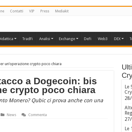
one
Contatti
VIP
Press
Mediakit
idattica
TradFi
Analisi
Exchange
DeFi
Web3
DEX
T
er un’operazione crypto poco chiara
Ult
Cry
acco a Dogecoin: bis
Le 
ne crypto poco chiara
Cry
28/
mento Monero? Qubic ci prova anche con una
Alt
Reg
News
Commenta
27/
Le 