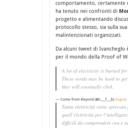
comportamento, certamente n
ha tenuto nei confronti di
Mo
progetto e alimentando discussio
protocollo stesso, sia sulla sua
malintenzionati organizzati.
Da alcuni tweet di Ivancheglo
per il mondo della Proof of W
A lot of electricity is burned fo
These words may be hard to get 
they will eventually click.
— Come-from-Beyond (@c___f___b)
August 
Tanta elettricità viene sprecat
quell’elettricità per l’intellige
difficili da comprendere ora e n