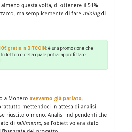
 almeno questa volta, di ottenere il 51%
attacco, ma semplicemente di fare
mining
di
0€ gratis in BITCOIN
: è una promozione che
tri lettori e della quale potrai approfittare
!
ato a Monero
avevamo già parlato
,
rattutto mettendoci in attesa di analisi
se riuscito o meno. Analisi indipendenti che
lato di
fallimento
, se l’obiettivo era stato
l’hashrate del progetto.