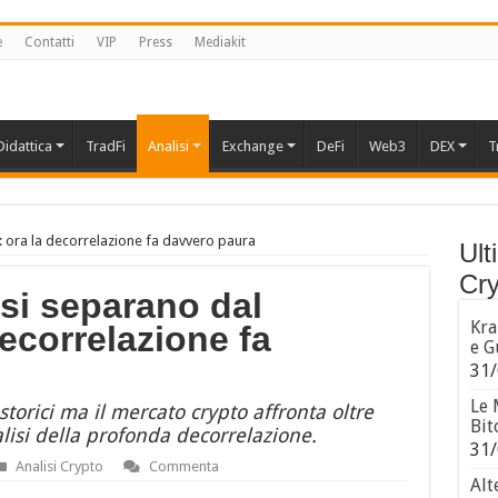
e
Contatti
VIP
Press
Mediakit
Didattica
TradFi
Analisi
Exchange
DeFi
Web3
DEX
T
: ora la decorrelazione fa davvero paura
Ult
Cry
 si separano dal
Kra
ecorrelazione fa
e G
31/
Le 
storici ma il mercato crypto affronta oltre
Bit
alisi della profonda decorrelazione.
31/
Analisi Crypto
Commenta
Alt