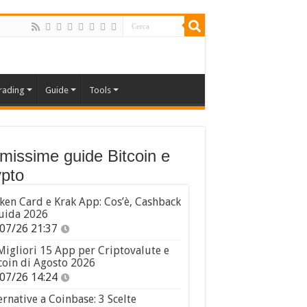
rading
Guide
Tools
imissime guide Bitcoin e
pto
ken Card e Krak App: Cos’è, Cashback
uida 2026
07/26 21:37
Migliori 15 App per Criptovalute e
coin di Agosto 2026
07/26 14:24
ernative a Coinbase: 3 Scelte