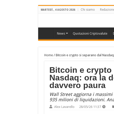
Chi siamo
Redazion
MARTEDÌ , 4 AGOSTO 2026
News
Quotazioni Criptovalute
Home
/
Bitcoin e crypto si separano dal Nasdaq
Bitcoin e crypto
Nasdaq: ora la d
davvero paura
Wall Street aggiorna i massimi 
935 milioni di liquidazioni. An
Alex Lavarello
28/05/26 11:37