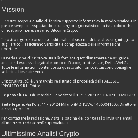
Mission
Il nostro scopo è quello di fornire supporto informativo in modo pratico e in
parole semplici - rispettando etica e rigore giornalistico - a tutti coloro che
dimostrano interesse verso Bitcoin e Crypto.
Il nostro rigoroso processo editoriale e il sistema di fact checking integrato
sugli articoli, assicurano veridicità e completezza delle informazioni
riportate.
La
redazione
di Criptovaluta.it® fornisce quotidianamente news, guide,
analisi ed esclusive legati al mondo di Bitcoin, criptovalute, Defi e Web3.
Tutte le informazioni contenute su questo sito non costituiscono consigli e
solleciti all'investimento.
Criptovaluta.it® è un marchio registrato di proprietà della ALESSIO
IPPOLITO S.R.L. Editore.
Criptovaluta.it®
: Marchio Depositato il 15/12/2021 n° 302021000203789.
Sede legale
: Via Pola, 11 - 20124 Milano (MI). P.IVA: 14569041008. Direttore:
Alessio Ippolito.
Per contattare la redazione, visita la pagina dei
contatti
o invia una email
all'indirizzo:
redazione@criptovaluta.it
.
Ultimissime Analisi Crypto