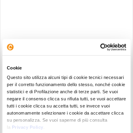
Bitcoin e Ethereum con Matrix Trend daily 9 giugno 2026
Cookie
Il
flusso degli ordini
conferma la cautela. Sia su
Questo sito utilizza alcuni tipi di cookie tecnici necessari
BTC che ETH il volume cumulato (CVD) della
per il corretto funzionamento dello stesso, nonché cookie
giornata è negativo, segno che la
pressione in
statistici e di Profilazione anche di terze parti. Se vuoi
negare il consenso clicca su rifiuta tutti, se vuoi accettare
vendita
continua a prevalere leggermente su
tutti i cookie clicca su accetta tutti, se invece vuoi
quella in acquisto.
Il footprin
t conferma il quadro
autonomamente selezionare i cookie da accettare clicca
debole, con la pressione reale in vendita che
su personalizza. Se vuoi saperne di più consulta
prevale su quella in acquisto su entrambi. Lo
la
Privacy Policy
.
scenario complessivo è quello di un mercato in