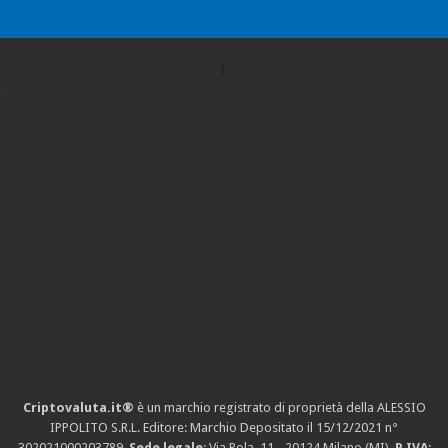
Criptovaluta.it®
è un marchio registrato di proprietà della ALESSIO
IPPOLITO S.R.L. Editore: Marchio Depositato il 15/12/2021
n°
302021000203789
.
Sede legale
: Via Pola, 11 - 20124 Milano (MI).
P.IVA
: