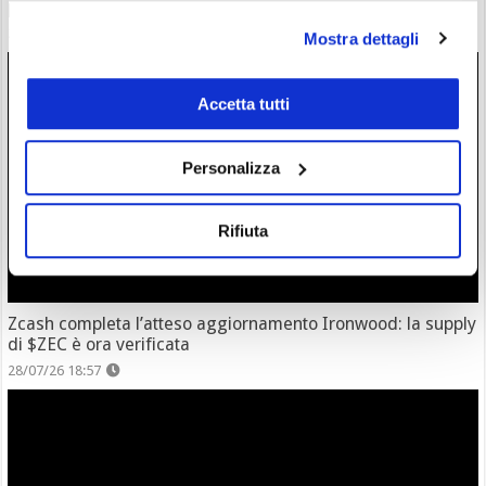
però è ancora leader
28/07/26 20:17
Mostra dettagli
Accetta tutti
Personalizza
Rifiuta
Zcash completa l’atteso aggiornamento Ironwood: la supply
di $ZEC è ora verificata
28/07/26 18:57