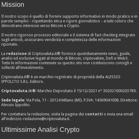
Mission
Il nostro scopo è quello di fornire supporto informativo in modo pratico e in
parole semplici - rispettando etica e rigore giornalistico - a tutti coloro che
dimostrano interesse verso Bitcoin e Crypto.
Il nostro rigoroso processo editoriale e il sistema di fact checking integrato
sugli articoli, assicurano veridicità e completezza delle informazioni
riportate.
La
redazione
di Criptovaluta.it® fornisce quotidianamente news, guide,
analisi ed esclusive legati al mondo di Bitcoin, criptovalute, Defi e Web3.
Tutte le informazioni contenute su questo sito non costituiscono consigli e
solleciti all'investimento.
Criptovaluta.it® è un marchio registrato di proprietà della ALESSIO
IPPOLITO S.R.L. Editore.
Criptovaluta.it®
: Marchio Depositato il 15/12/2021 n° 302021000203789.
Sede legale
: Via Pola, 11 - 20124 Milano (MI). P.IVA: 14569041008. Direttore:
Alessio Ippolito.
Per contattare la redazione, visita la pagina dei
contatti
o invia una email
all'indirizzo:
redazione@criptovaluta.it
.
Ultimissime Analisi Crypto