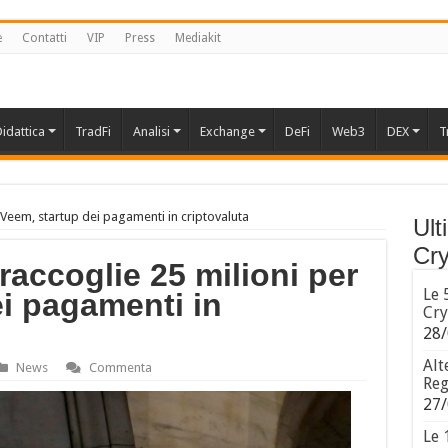
e
Contatti
VIP
Press
Mediakit
idattica
TradFi
Analisi
Exchange
DeFi
Web3
DEX
T
Veem, startup dei pagamenti in criptovaluta
Ult
Cry
accoglie 25 milioni per
Le 
i pagamenti in
Cry
28/
Alt
News
Commenta
Reg
27/
Le 