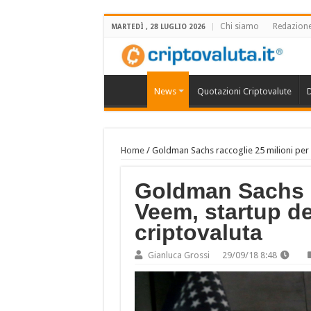
Chi siamo
Redazion
MARTEDÌ , 28 LUGLIO 2026
News
Quotazioni Criptovalute
D
Home
/
Goldman Sachs raccoglie 25 milioni per 
Goldman Sachs r
Veem, startup de
criptovaluta
Gianluca Grossi
29/09/18 8:48