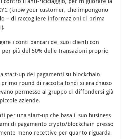
 controlli anti-riciclaggio, per migliorare la
 KYC (know your customer, che impongono
lo – di raccogliere informazioni di prima
).
are i conti bancari dei suoi clienti con
do per più del 50% delle transazioni proprio
a start-up dei pagamenti su blockchain
il primo round di raccolta fondi si era chiuso
vevano permesso al gruppo di diffondersi già
 piccole aziende.
 per una start-up che basa il suo business
stemi di pagamento crypto/blockchain presso
lmente meno recettive per quanto riguarda