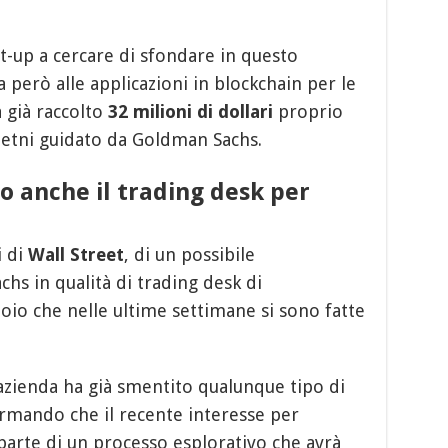
-up a cercare di sfondare in questo
 però alle applicazioni in blockchain per le
 già raccolto
32
milioni
di
dollari
proprio
metni guidato da Goldman Sachs.
 anche il trading desk per
i di
Wall
Street
, di un possibile
s in qualità di trading desk di
doio che nelle ultime settimane si sono fatte
azienda ha già smentito qualunque tipo di
fermando che il recente interesse per
a parte di un processo esplorativo che avrà