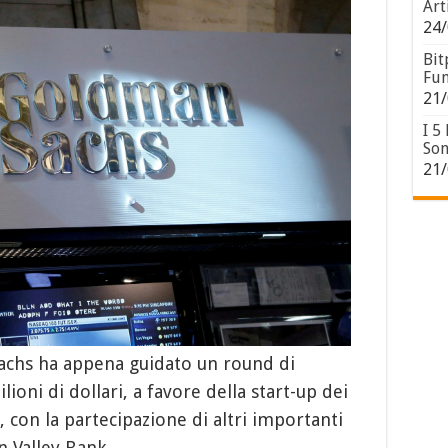
Art
24/
Bit
Fun
21/
I 5
Son
21/
achs ha appena guidato un round di
lioni di dollari, a favore della start-up dei
con la partecipazione di altri importanti
n Valley Bank.