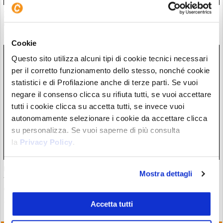
Zcash completa l’atteso aggiornamento Ironwood: la supply
di $ZEC è ora verificata
28/07/26 18:57
Cookie
Questo sito utilizza alcuni tipi di cookie tecnici necessari
per il corretto funzionamento dello stesso, nonché cookie
statistici e di Profilazione anche di terze parti. Se vuoi
negare il consenso clicca su rifiuta tutti, se vuoi accettare
tutti i cookie clicca su accetta tutti, se invece vuoi
autonomamente selezionare i cookie da accettare clicca
su personalizza. Se vuoi saperne di più consulta
la
Privacy Policy
.
Un grande fondo di investimento è preoccupato per il
Mostra dettagli
futuro del settore crypto: rischio di forte centralizzazione
entro il 2030
28/07/26 17:27
Accetta tutti