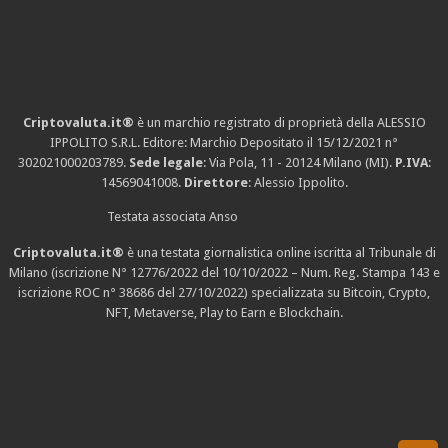
Criptovaluta.it®
è un marchio registrato di proprietà della ALESSIO
IPPOLITO S.R.L. Editore: Marchio Depositato il 15/12/2021
n°
302021000203789
.
Sede legale
: Via Pola, 11 - 20124 Milano (MI).
P.IVA
:
14569041008.
Direttore
: Alessio Ippolito.
Testata associata Anso
Criptovaluta.it®
è una testata giornalistica online iscritta al Tribunale di
Milano (iscrizione N° 12776/2022 del 10/10/2022 – Num. Reg. Stampa 143 e
iscrizione
ROC n° 38686
del 27/10/2022) specializzata su Bitcoin, Crypto,
NFT, Metaverse, Play to Earn e Blockchain.