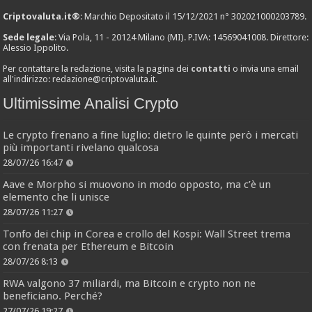
Criptovaluta.it®
: Marchio Depositato il 15/12/2021 n° 302021000203789.
Sede legale
: Via Pola, 11 - 20124 Milano (MI). P.IVA: 14569041008. Direttore:
Alessio Ippolito.
Per contattare la redazione, visita la pagina dei
contatti
o invia una email
all'indirizzo:
redazione@criptovaluta.it
.
Ultimissime Analisi Crypto
Le crypto frenano a fine luglio: dietro le quinte però i mercati
più importanti rivelano qualcosa
28/07/26 16:47
Aave e Morpho si muovono in modo opposto, ma c’è un
elemento che li unisce
28/07/26 11:27
Tonfo dei chip in Corea e crollo del Kospi: Wall Street trema
con frenata per Ethereum e Bitcoin
28/07/26 8:13
RWA valgono 37 miliardi, ma Bitcoin e crypto non ne
beneficiano. Perché?
27/07/26 19:27