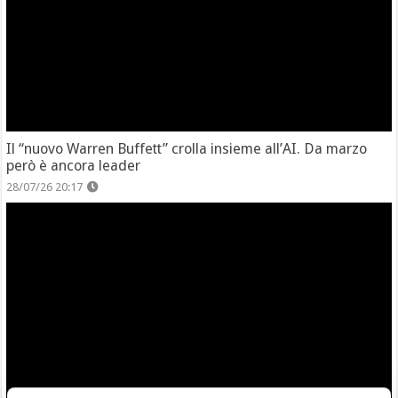
Il “nuovo Warren Buffett” crolla insieme all’AI. Da marzo
però è ancora leader
28/07/26 20:17