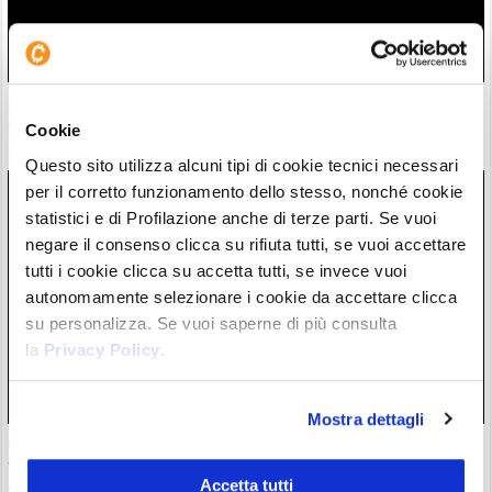
Zcash completa l’atteso aggiornamento Ironwood: la supply
di $ZEC è ora verificata
Cookie
28/07/26 18:57
Questo sito utilizza alcuni tipi di cookie tecnici necessari
per il corretto funzionamento dello stesso, nonché cookie
statistici e di Profilazione anche di terze parti. Se vuoi
negare il consenso clicca su rifiuta tutti, se vuoi accettare
tutti i cookie clicca su accetta tutti, se invece vuoi
autonomamente selezionare i cookie da accettare clicca
su personalizza. Se vuoi saperne di più consulta
la
Privacy Policy
.
Mostra dettagli
Un grande fondo di investimento è preoccupato per il
futuro del settore crypto: rischio di forte centralizzazione
Accetta tutti
entro il 2030