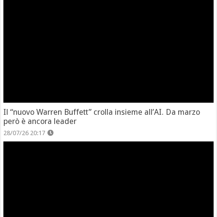
Il “nuovo Warren Buffett” crolla insieme all’AI. Da marzo
però è ancora leader
28/07/26 20:17