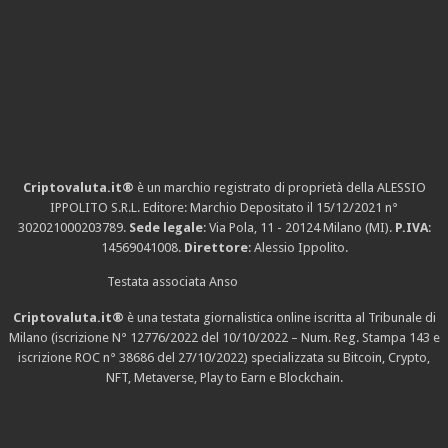
Criptovaluta.it®
è un marchio registrato di proprietà della ALESSIO
IPPOLITO S.R.L. Editore: Marchio Depositato il 15/12/2021
n°
302021000203789
.
Sede legale
: Via Pola, 11 - 20124 Milano (MI).
P.IVA
:
14569041008.
Direttore
: Alessio Ippolito.
Testata associata Anso
Criptovaluta.it®
è una testata giornalistica online iscritta al Tribunale di
Milano (iscrizione N° 12776/2022 del 10/10/2022 – Num. Reg. Stampa 143 e
iscrizione
ROC n° 38686
del 27/10/2022) specializzata su Bitcoin, Crypto,
NFT, Metaverse, Play to Earn e Blockchain.