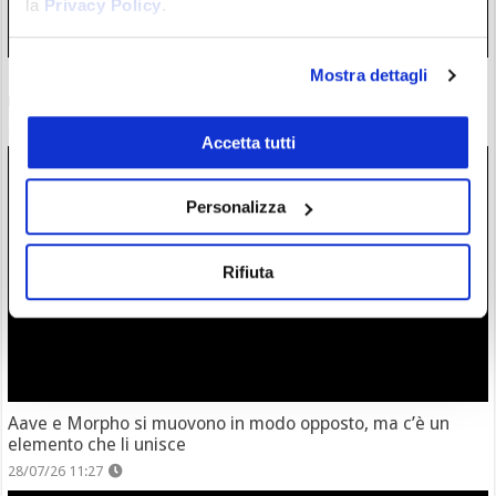
la
Privacy Policy
.
Mostra dettagli
Le crypto frenano a fine luglio: dietro le quinte però i
mercati più importanti rivelano qualcosa
28/07/26 16:47
Accetta tutti
Personalizza
Rifiuta
Aave e Morpho si muovono in modo opposto, ma c’è un
elemento che li unisce
28/07/26 11:27