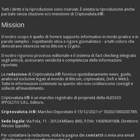
Tutti i diritti e la riproduzione sono riservati. È vietata la riproduzione anche
parziale senza citazione e/o menzione di Criptovaluta.it®.
Mission
Il nostro scopo è quello di fornire supporto informativo in modo pratico e in
parole semplici - rispettando etica e rigore giornalistico - a tutti coloro che
dimostrano interesse verso Bitcoin e Crypto.
Il nostro rigoroso processo editoriale e il sistema di fact checking integrato
sugli articoli, assicurano veridicità e completezza delle informazioni
riportate.
La
redazione
di Criptovaluta.it® fornisce quotidianamente news, guide,
analisi ed esclusive legati al mondo di Bitcoin, criptovalute, Defi e Web3.
Tutte le informazioni contenute su questo sito non costituiscono consigli e
solleciti all'investimento.
Criptovaluta.it® è un marchio registrato di proprietà della ALESSIO
IPPOLITO S.R.L. Editore.
Criptovaluta.it®
: Marchio Depositato il 15/12/2021 n° 302021000203789.
Sede legale
: Via Pola, 11 - 20124 Milano (MI). P.IVA: 14569041008. Direttore:
Alessio Ippolito.
Per contattare la redazione, visita la pagina dei
contatti
o invia una email
all'indirizzo:
redazione@criptovaluta.it
.