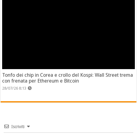
Tonfo dei chip in Corea e crollo del Kospi: Wall Street trema
con frenata per Ethereum e Bitcoin
28/07/26 8:13
Iscriviti