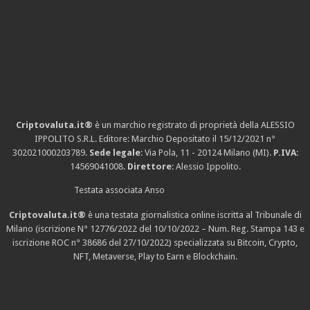
Criptovaluta.it®
è un marchio registrato di proprietà della ALESSIO
IPPOLITO S.R.L. Editore: Marchio Depositato il 15/12/2021
n°
302021000203789
.
Sede legale
: Via Pola, 11 - 20124 Milano (MI).
P.IVA
:
14569041008.
Direttore
: Alessio Ippolito.
Testata associata Anso
Criptovaluta.it®
è una testata giornalistica online iscritta al Tribunale di
Milano (iscrizione N° 12776/2022 del 10/10/2022 – Num. Reg. Stampa 143 e
iscrizione
ROC n° 38686
del 27/10/2022) specializzata su Bitcoin, Crypto,
NFT, Metaverse, Play to Earn e Blockchain.