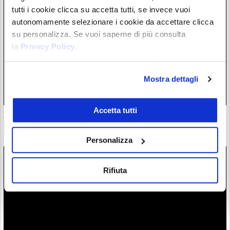
tutti i cookie clicca su accetta tutti, se invece vuoi
autonomamente selezionare i cookie da accettare clicca
su personalizza. Se vuoi saperne di più consulta
la
Privacy Policy
.
Mostra dettagli
Accetta tutti
Il “nuovo Warren Buffett” crolla insieme all’AI. Da marzo
però è ancora leader
28/07/26 20:17
Personalizza
Rifiuta