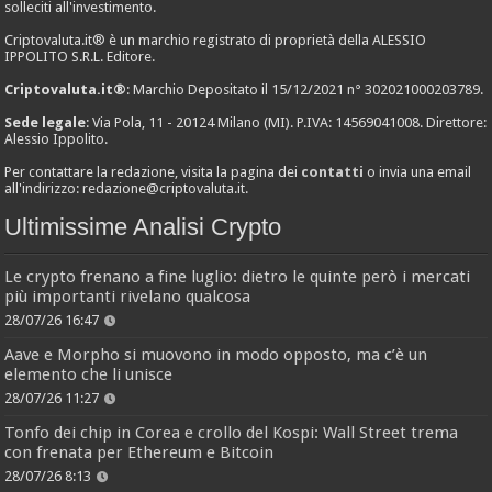
solleciti all'investimento.
Criptovaluta.it® è un marchio registrato di proprietà della ALESSIO
IPPOLITO S.R.L. Editore.
Criptovaluta.it®
: Marchio Depositato il 15/12/2021 n° 302021000203789.
Sede legale
: Via Pola, 11 - 20124 Milano (MI). P.IVA: 14569041008. Direttore:
Alessio Ippolito.
Per contattare la redazione, visita la pagina dei
contatti
o invia una email
all'indirizzo:
redazione@criptovaluta.it
.
Ultimissime Analisi Crypto
Le crypto frenano a fine luglio: dietro le quinte però i mercati
più importanti rivelano qualcosa
28/07/26 16:47
Aave e Morpho si muovono in modo opposto, ma c’è un
elemento che li unisce
28/07/26 11:27
Tonfo dei chip in Corea e crollo del Kospi: Wall Street trema
con frenata per Ethereum e Bitcoin
28/07/26 8:13