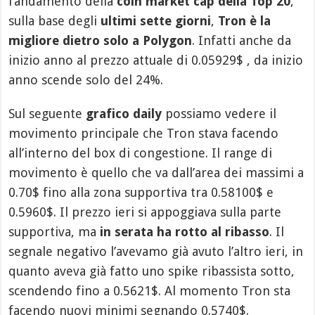
l’andamento della
coin market cap della Top 20
,
sulla base degli
ultimi sette giorni
,
Tron è la
migliore dietro solo a Polygon
. Infatti anche da
inizio anno al prezzo attuale di 0.05929$ , da inizio
anno scende solo del 24%.
Sul seguente
grafico daily
possiamo vedere il
movimento principale che Tron stava facendo
all’interno del box di congestione. Il range di
movimento è quello che va dall’area dei massimi a
0.70$ fino alla zona supportiva tra 0.58100$ e
0.5960$. Il prezzo ieri si appoggiava sulla parte
supportiva, ma
in serata ha rotto al ribasso
. Il
segnale negativo l’avevamo già avuto l’altro ieri, in
quanto aveva già fatto uno spike ribassista sotto,
scendendo fino a 0.5621$. Al momento Tron sta
facendo nuovi minimi segnando 0.5740$.