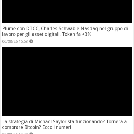
Plume con DTCC, Charles Schwab e Nasdaq nel gruppo di
lavoro per gli asset digitali. Token fa +3%
06/08/26 15:53
La strategia di Michael Saylor sta funzionando? Tornerà a
comprare Bitcoin? Ecco i numeri