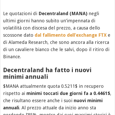
Le quotazioni di
Decentraland (MANA)
negli
ultimi giorni hanno subito un’impennata di
volatilità con discesa del prezzo, a causa dello
scossone dato
dal fallimento dell’exchange FTX
e
di Alameda Research, che sono ancora alla ricerca
di un cavaliere bianco che le salvi, dopo il ritiro di
Binance.
Decentraland ha fatto i nuovi
minimi annuali
$MANA attualmente quota 0.5211$ in recupero
rispetto ai
minimi toccati due giorni fa a 0.4461$
,
che risultano essere anche i suoi
nuovi minimi
annuali
. Al prezzo attuale da inizio anno sta
perdendo l’85%, mentre dai suoi massimi storici è