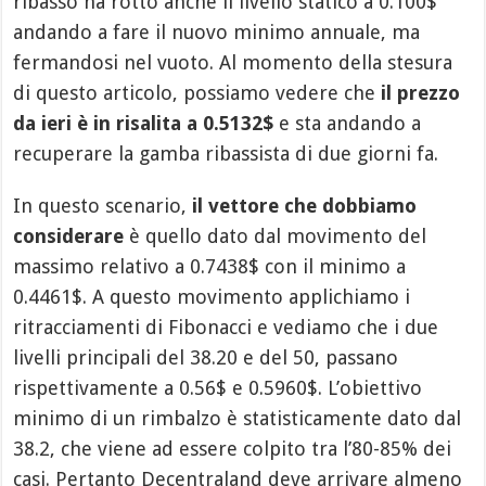
ribasso ha rotto anche il livello statico a 0.100$
andando a fare il nuovo minimo annuale, ma
fermandosi nel vuoto. Al momento della stesura
di questo articolo, possiamo vedere che
il prezzo
da ieri è in risalita a 0.5132$
e sta andando a
recuperare la gamba ribassista di due giorni fa.
In questo scenario,
il vettore che dobbiamo
considerare
è quello dato dal movimento del
massimo relativo a 0.7438$ con il minimo a
0.4461$. A questo movimento applichiamo i
ritracciamenti di Fibonacci e vediamo che i due
livelli principali del 38.20 e del 50, passano
rispettivamente a 0.56$ e 0.5960$. L’obiettivo
minimo di un rimbalzo è statisticamente dato dal
38.2, che viene ad essere colpito tra l’80-85% dei
casi. Pertanto Decentraland deve arrivare almeno