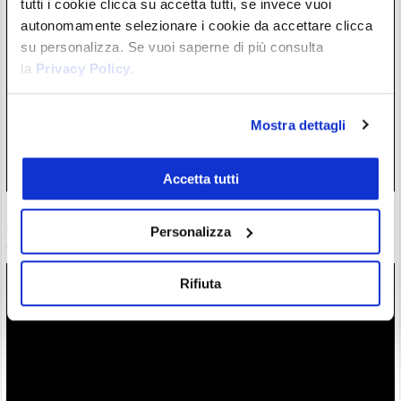
tutti i cookie clicca su accetta tutti, se invece vuoi
autonomamente selezionare i cookie da accettare clicca
su personalizza. Se vuoi saperne di più consulta
la
Privacy Policy
.
Mostra dettagli
Accetta tutti
ETF Bitcoin: Wall Street accoglie investimenti dopo hack
Coldcard. C’è chi ha mollato l’autocustodia?
Personalizza
06/08/26 17:07
Rifiuta