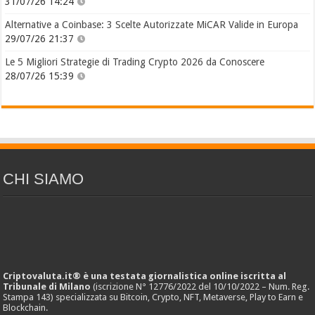
31/07/26 14:24
Alternative a Coinbase: 3 Scelte Autorizzate MiCAR Valide in Europa
29/07/26 21:37
Le 5 Migliori Strategie di Trading Crypto 2026 da Conoscere
28/07/26 15:39
CHI SIAMO
Criptovaluta.it® è una testata giornalistica online iscritta al
Tribunale di Milano
(iscrizione N° 12776/2022 del 10/10/2022 – Num. Reg.
Stampa 143) specializzata su Bitcoin, Crypto, NFT, Metaverse, Play to Earn e
Blockchain.