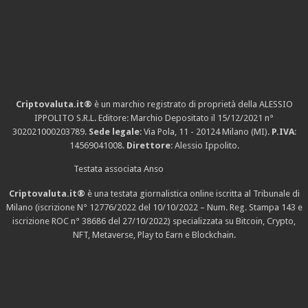
Criptovaluta.it®
è un marchio registrato di proprietà della ALESSIO
IPPOLITO S.R.L. Editore: Marchio Depositato il 15/12/2021
n°
302021000203789
.
Sede legale
: Via Pola, 11 - 20124 Milano (MI).
P.IVA
:
14569041008.
Direttore
: Alessio Ippolito.
Testata associata Anso
Criptovaluta.it®
è una testata giornalistica online iscritta al Tribunale di
Milano (iscrizione N° 12776/2022 del 10/10/2022 – Num. Reg. Stampa 143 e
iscrizione
ROC n° 38686
del 27/10/2022) specializzata su Bitcoin, Crypto,
NFT, Metaverse, Play to Earn e Blockchain.