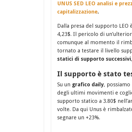
UNUS SED LEO analisi e prezz
capitalizzazione
.
Dalla presa del supporto LEO è
4,23$. Il pericolo di un’ulteri
comunque al momento il rimbal
tornato a testare il livello su
statici di supporto successivi
Il supporto è stato tes
Su un
grafico daily
, possiamo
degli ultimi movimenti e coglier
supporto statico a 3.80$ nell’a
volte. Da qui Unus è rimbalza
segnare un +23%.