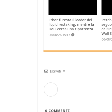
Ether.fi resta il leader del
Perch
liquid restaking, mentre la
seguo
DeFi cerca una ripartenza
dell’i
Wall S
06/08/26 15:17
06/08/
Iscriviti
0
COMMENTI