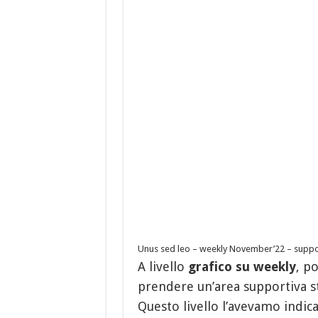
Unus sed leo – weekly November’22 – suppo
A livello
grafico su weekly
, p
prendere un’area supportiva sta
Questo livello l’avevamo indicat