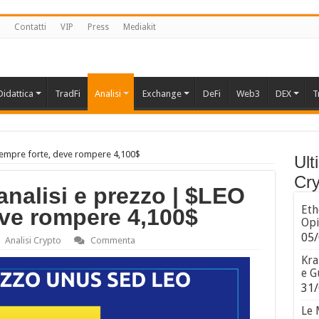
Contatti
VIP
Press
Mediakit
Didattica
TradFi
Analisi
Exchange
DeFi
Web3
DEX
T
sempre forte, deve rompere 4,100$
Ult
Cry
alisi e prezzo | $LEO
Eth
eve rompere 4,100$
Opi
05/
Analisi Crypto
Commenta
Kra
e G
31/
Le 