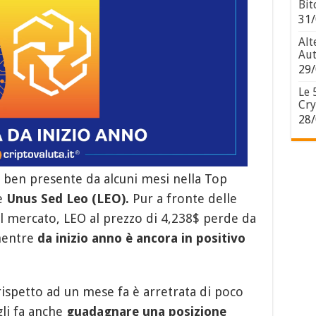
Bit
31/
Alt
Aut
29/
Le 
Cry
28/
ben presente da alcuni mesi nella Top
è
Unus Sed Leo (LEO).
Pur a fronte delle
l mercato, LEO al prezzo di 4,238$ perde da
mentre
da inizio anno è ancora in positivo
, rispetto ad un mese fa è arretrata di poco
gli fa anche
guadagnare una posizione