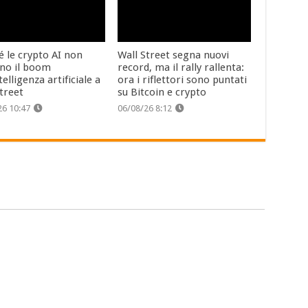
é le crypto AI non
Wall Street segna nuovi
no il boom
record, ma il rally rallenta:
ntelligenza artificiale a
ora i riflettori sono puntati
treet
su Bitcoin e crypto
26 10:47
06/08/26 8:12