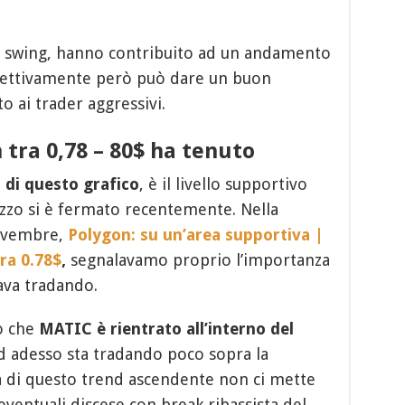
n swing, hanno contribuito ad un andamento
gettivamente però può dare un buon
o ai trader aggressivi.
 tra 0,78 – 80$ ha tenuto
a di questo grafico
, è il livello supportivo
ezzo si è fermato recentemente. Nella
Novembre,
Polygon: su un’area supportiva |
ra 0.78$
,
segnalavamo proprio l’importanza
tava tradando.
o che
MATIC è rientrato all’interno del
d adesso sta tradando poco sopra la
sa di questo trend ascendente non ci mette
 eventuali discese con break ribassista del