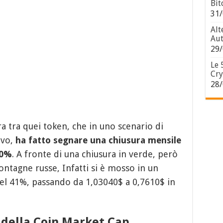
Bit
31/
Alt
Aut
29/
Le 
Cry
28/
a tra quei token, che in uno scenario di
ivo,
ha fatto segnare una chiusura mensile
40%
. A fronte di una chiusura in verde, però
ntagne russe, Infatti si è mosso in un
el 41%, passando da 1,03040$ a 0,7610$ in
 della Coin Market Cap