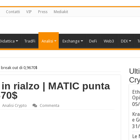
Contatti
VIP
Press
Mediakit
Didattica
TradFi
Analisi
Exchange
DeFi
Web3
DEX
T
 break out di 0,9670$
Ult
Cry
in rialzo | MATIC punta
Eth
670$
Opi
05/
Analisi Crypto
Commenta
Kra
e G
31/
Le 