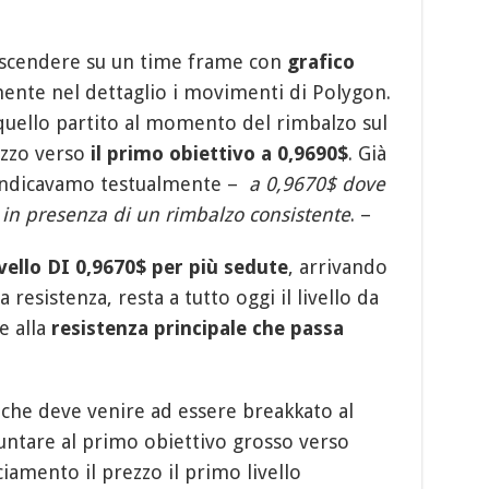
 scendere su un time frame con
grafico
ente nel dettaglio i movimenti di Polygon.
 quello partito al momento del rimbalzo sul
ezzo verso
il primo obiettivo a 0,9690$
. Già
 indicavamo testualmente –
a 0,9670$ dove
 in presenza di un rimbalzo consistente
. –
ivello DI 0,9670$ per più sedute
, arrivando
resistenza, resta a tutto oggi il livello da
e alla
resistenza principale che passa
, che deve venire ad essere breakkato al
untare al primo obiettivo grosso verso
ciamento il prezzo il primo livello