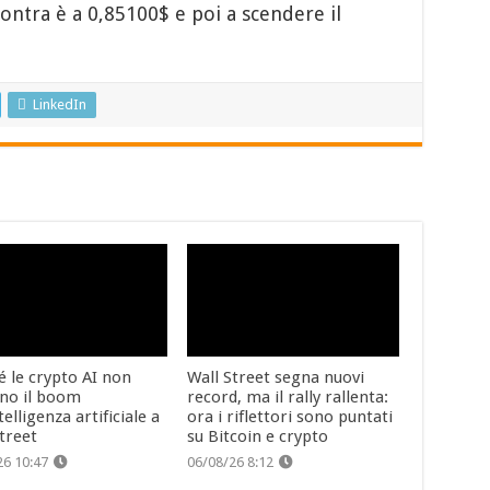
ntra è a 0,85100$ e poi a scendere il
LinkedIn
é le crypto AI non
Wall Street segna nuovi
no il boom
record, ma il rally rallenta:
ntelligenza artificiale a
ora i riflettori sono puntati
treet
su Bitcoin e crypto
26 10:47
06/08/26 8:12