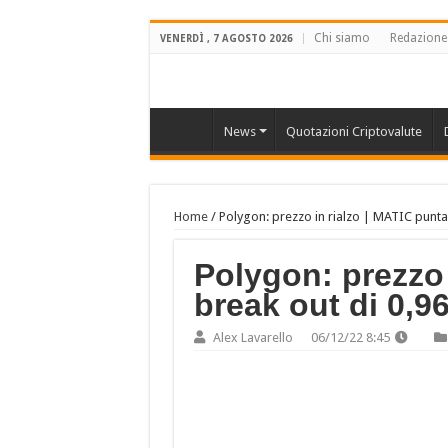
Chi siamo
Redazione
VENERDÌ , 7 AGOSTO 2026
News
Quotazioni Criptovalute
Home
/
Polygon: prezzo in rialzo | MATIC punta
Polygon: prezzo 
break out di 0,9
Alex Lavarello
06/12/22 8:45