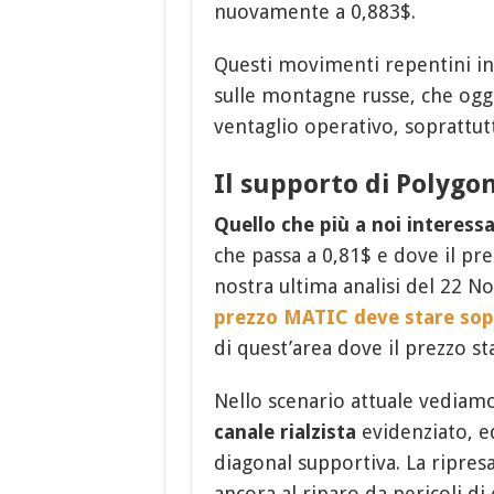
nuovamente a 0,883$.
Questi movimenti repentini i
sulle montagne russe, che og
ventaglio operativo, soprattutt
Il supporto di Polygon
Quello che più a noi interess
che passa a 0,81$ e dove il pr
nostra ultima analisi del 22 
prezzo MATIC deve stare sop
di quest’area dove il prezzo s
Nello scenario attuale vediam
canale rialzista
evidenziato, e
diagonal supportiva. La ripre
ancora al riparo da pericoli di