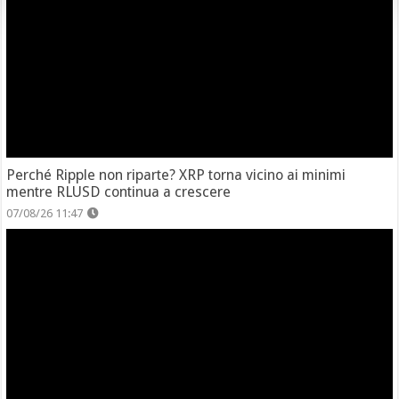
Perché Ripple non riparte? XRP torna vicino ai minimi
mentre RLUSD continua a crescere
07/08/26 11:47