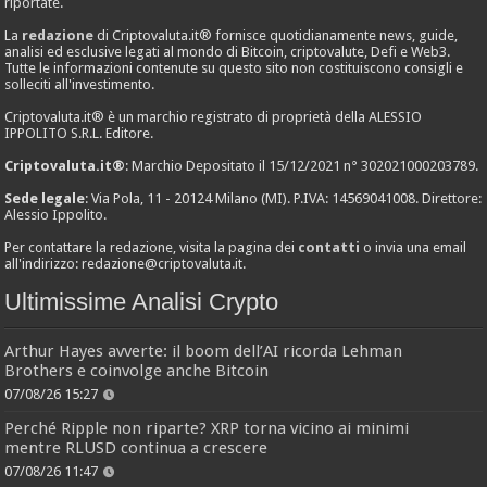
riportate.
La
redazione
di Criptovaluta.it® fornisce quotidianamente news, guide,
analisi ed esclusive legati al mondo di Bitcoin, criptovalute, Defi e Web3.
Tutte le informazioni contenute su questo sito non costituiscono consigli e
solleciti all'investimento.
Criptovaluta.it® è un marchio registrato di proprietà della ALESSIO
IPPOLITO S.R.L. Editore.
Criptovaluta.it®
: Marchio Depositato il 15/12/2021 n° 302021000203789.
Sede legale
: Via Pola, 11 - 20124 Milano (MI). P.IVA: 14569041008. Direttore:
Alessio Ippolito.
Per contattare la redazione, visita la pagina dei
contatti
o invia una email
all'indirizzo:
redazione@criptovaluta.it
.
Ultimissime Analisi Crypto
Arthur Hayes avverte: il boom dell’AI ricorda Lehman
Brothers e coinvolge anche Bitcoin
07/08/26 15:27
Perché Ripple non riparte? XRP torna vicino ai minimi
mentre RLUSD continua a crescere
07/08/26 11:47