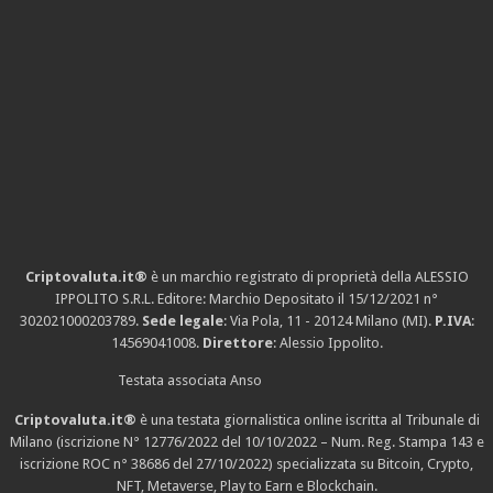
Criptovaluta.it®
è un marchio registrato di proprietà della ALESSIO
IPPOLITO S.R.L. Editore: Marchio Depositato il 15/12/2021
n°
302021000203789
.
Sede legale
: Via Pola, 11 - 20124 Milano (MI).
P.IVA
:
14569041008.
Direttore
: Alessio Ippolito.
Testata associata Anso
Criptovaluta.it®
è una testata giornalistica online iscritta al Tribunale di
Milano (iscrizione N° 12776/2022 del 10/10/2022 – Num. Reg. Stampa 143 e
iscrizione
ROC n° 38686
del 27/10/2022) specializzata su Bitcoin, Crypto,
NFT, Metaverse, Play to Earn e Blockchain.