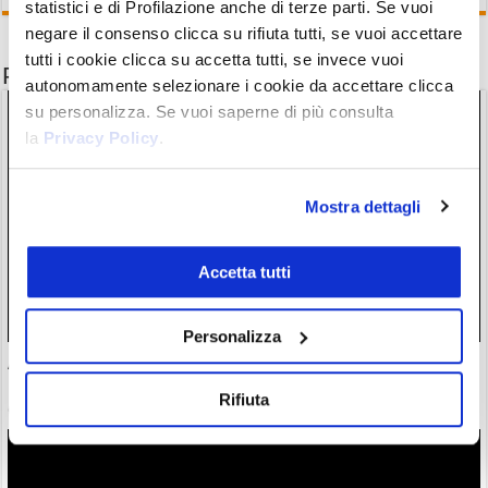
statistici e di Profilazione anche di terze parti. Se vuoi
negare il consenso clicca su rifiuta tutti, se vuoi accettare
tutti i cookie clicca su accetta tutti, se invece vuoi
Potrebbe interessarti anche
autonomamente selezionare i cookie da accettare clicca
su personalizza. Se vuoi saperne di più consulta
la
Privacy Policy
.
Mostra dettagli
Accetta tutti
Personalizza
Arthur Hayes avverte: il boom dell’AI ricorda Lehman
Brothers e coinvolge anche Bitcoin
Rifiuta
07/08/26 15:27