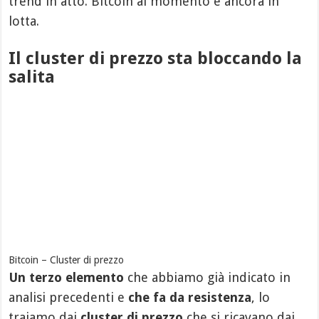
trend in atto. Bitcoin al momento è ancora in
lotta.
Il cluster di prezzo sta bloccando la
salita
Bitcoin – Cluster di prezzo
Un terzo elemento
che abbiamo già indicato in
analisi precedenti e
che fa da resistenza
, lo
traiamo dai
cluster di prezzo
che si ricavano dai