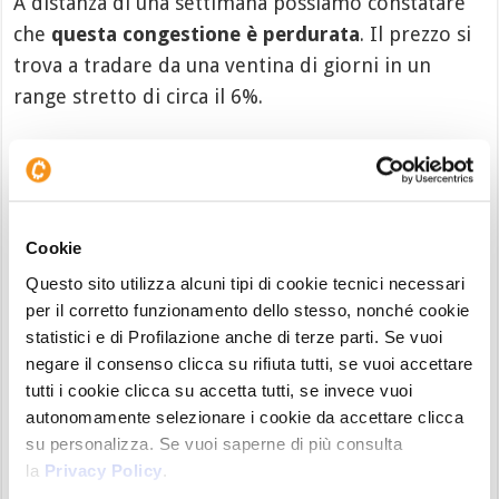
A distanza di una settimana possiamo constatare
che
questa congestione è perdurata
. Il prezzo si
trova a tradare da una ventina di giorni in un
range stretto di circa il 6%.
Cookie
Questo sito utilizza alcuni tipi di cookie tecnici necessari
per il corretto funzionamento dello stesso, nonché cookie
statistici e di Profilazione anche di terze parti. Se vuoi
negare il consenso clicca su rifiuta tutti, se vuoi accettare
Bitcoin (BTC) – daily 08 Aprile 2023
Ci sono stati tentativi di break in intraday, ma
tutti i cookie clicca su accetta tutti, se invece vuoi
autonomamente selezionare i cookie da accettare clicca
sempre rientrati nella congestione in chiusura di
su personalizza. Se vuoi saperne di più consulta
giornata.
la
Privacy Policy
.