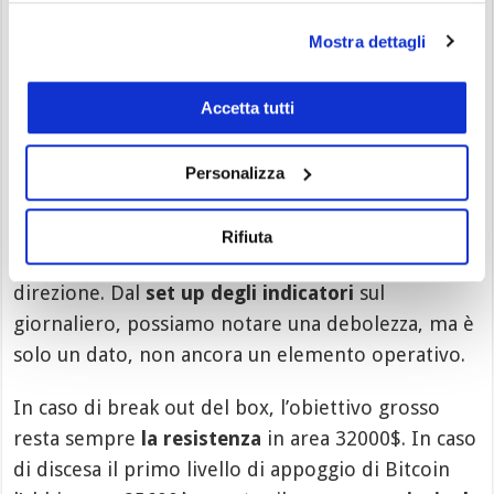
Ovviamente al box range si accompagna anche una
diminuzione di volatilità
. Ciò è confermato dalle
Mostra dettagli
Bande di Bollinger
che stanno andando ad
avvicinarsi.
Accetta tutti
Resistenze e supporti di Bitcoin
Personalizza
Le fasi di congestioni, più lunghe sono più
usualmente
danno seguito a forti movimenti
Rifiuta
direzionali.
Il problema è sempre individuare la
direzione. Dal
set up degli indicatori
sul
giornaliero, possiamo notare una debolezza, ma è
solo un dato, non ancora un elemento operativo.
In caso di break out del box, l’obiettivo grosso
resta sempre
la resistenza
in area 32000$. In caso
di discesa il primo livello di appoggio di Bitcoin