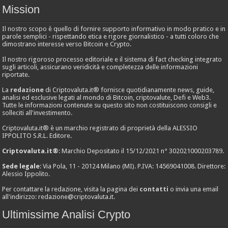
Mission
Il nostro scopo è quello di fornire supporto informativo in modo pratico e in
parole semplici - rispettando etica e rigore giornalistico - a tutti coloro che
dimostrano interesse verso Bitcoin e Crypto.
Il nostro rigoroso processo editoriale e il sistema di fact checking integrato
sugli articoli, assicurano veridicità e completezza delle informazioni
riportate.
La
redazione
di Criptovaluta.it® fornisce quotidianamente news, guide,
analisi ed esclusive legati al mondo di Bitcoin, criptovalute, Defi e Web3.
Tutte le informazioni contenute su questo sito non costituiscono consigli e
solleciti all'investimento.
Criptovaluta.it® è un marchio registrato di proprietà della ALESSIO
IPPOLITO S.R.L. Editore.
Criptovaluta.it®
: Marchio Depositato il 15/12/2021 n° 302021000203789.
Sede legale
: Via Pola, 11 - 20124 Milano (MI). P.IVA: 14569041008. Direttore:
Alessio Ippolito.
Per contattare la redazione, visita la pagina dei
contatti
o invia una email
all'indirizzo:
redazione@criptovaluta.it
.
Ultimissime Analisi Crypto