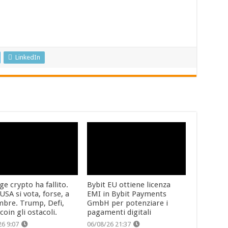
LinkedIn
ge crypto ha fallito.
Bybit EU ottiene licenza
USA si vota, forse, a
EMI in Bybit Payments
mbre. Trump, Defi,
GmbH per potenziare i
coin gli ostacoli.
pagamenti digitali
26 9:07
06/08/26 21:37