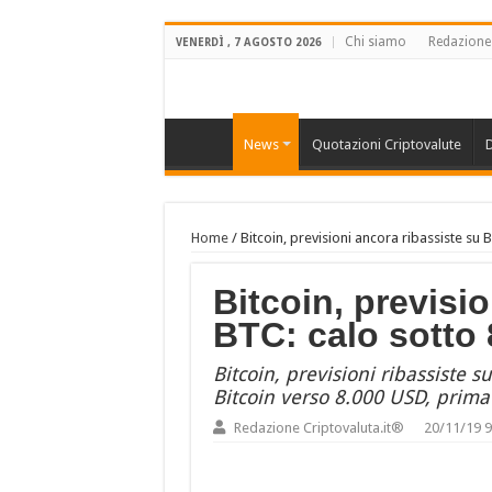
Chi siamo
Redazione
VENERDÌ , 7 AGOSTO 2026
News
Quotazioni Criptovalute
D
Home
/
Bitcoin, previsioni ancora ribassiste su B
Bitcoin, previsi
BTC: calo sotto 8
Bitcoin, previsioni ribassiste s
Bitcoin verso 8.000 USD, prima
Redazione Criptovaluta.it®
20/11/19 9