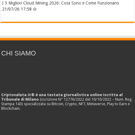
I 5 Migliori Cloud Mining 2026: Cosa Sono e Come Funzionano
21/07/26 17:58
CHI SIAMO
Criptovaluta.it® è una testata giornalistica online iscritta al
Tribunale di Milano
(iscrizione N° 12776/2022 del 10/10/2022 – Num. Reg.
Stampa 143) specializzata su Bitcoin, Crypto, NFT, Metaverse, Play to Earn e
Blockchain.