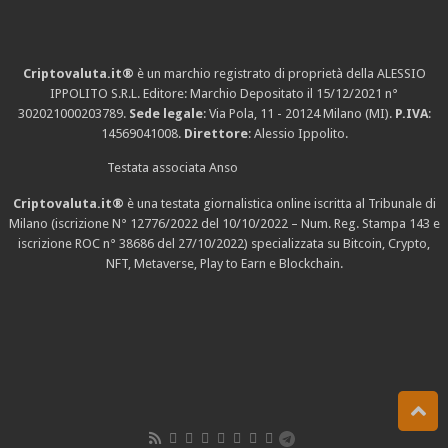
Criptovaluta.it®
è un marchio registrato di proprietà della ALESSIO
IPPOLITO S.R.L. Editore: Marchio Depositato il 15/12/2021
n°
302021000203789
.
Sede legale
: Via Pola, 11 - 20124 Milano (MI).
P.IVA
:
14569041008.
Direttore
: Alessio Ippolito.
Testata associata Anso
Criptovaluta.it®
è una testata giornalistica online iscritta al Tribunale di
Milano (iscrizione N° 12776/2022 del 10/10/2022 – Num. Reg. Stampa 143 e
iscrizione
ROC n° 38686
del 27/10/2022) specializzata su Bitcoin, Crypto,
NFT, Metaverse, Play to Earn e Blockchain.