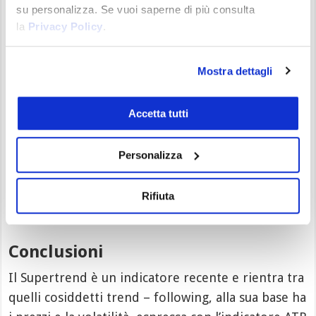
su personalizza. Se vuoi saperne di più consulta
la
Privacy Policy
.
Mostra dettagli
Accetta tutti
Bitcoin – Supertrend come tralling Stop
Nell’esempio grafico su
Bitcoin
,
siamo entrati
Personalizza
perchè si era formato un
hammer
in un trend
ribassista, dando un segnale di inversione. Da qui
Rifiuta
possiamo usare il Supertrend come tralling – Stop.
Conclusioni
Il Supertrend è un indicatore recente e rientra tra
quelli cosiddetti trend – following, alla sua base ha