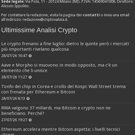
Sede legale
: Via Pola, 11 - 20124 Milano (MI). P.IVA: 14569041008. Direttore:
Alessio Ippolito.
Per contattare la redazione, visita la pagina dei
contatti
o invia una email
all'indirizzo:
redazione@criptovaluta.it
.
Ultimissime Analisi Crypto
Le crypto frenano a fine luglio: dietro le quinte però i mercati
più importanti rivelano qualcosa
28/07/26 16:47
Aave e Morpho si muovono in modo opposto, ma c’è un
elemento che li unisce
28/07/26 11:27
Tonfo dei chip in Corea e crollo del Kospi: Wall Street trema
con frenata per Ethereum e Bitcoin
28/07/26 8:13
RWA valgono 37 miliardi, ma Bitcoin e crypto non ne
beneficiano. Perché?
27/07/26 19:27
Ethereum accelera mentre Bitcoin aspetta: i livelli tecnici
chiave