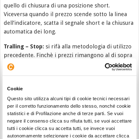
quello di chiusura di una posizione short.
Viceversa quando il prezzo scende sotto la linea
dell’indicatore, scatta il segnale short e la chiusura
automatica dei long.
Tralling – Stop:
si rifà alla metodologia di utilizzo
precedente. Finchè i prezzi rimangono al di sopra
della Banda Inferiore occorre rimanere al rialzo,
nel momento che tagliano al ribasso si chiude la
posizione. Viceversa se si è in una posizione short
Cookie
si chiude con il passaggio del prezzo sopra la linea.
Ovviamente è utilizzabile anche se si sono fatti
Questo sito utilizza alcuni tipi di cookie tecnici necessari
per il corretto funzionamento dello stesso, nonché cookie
ingressi con metodologie operative differenti dal
statistici e di Profilazione anche di terze parti. Se vuoi
Supertrend.
negare il consenso clicca su rifiuta tutti, se vuoi accettare
tutti i cookie clicca su accetta tutti, se invece vuoi
autonomamente selezionare i cookie da accettare clicca