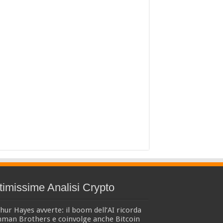
timissime Analisi Crypto
hur Hayes avverte: il boom dell’AI ricorda
hman Brothers e coinvolge anche Bitcoin