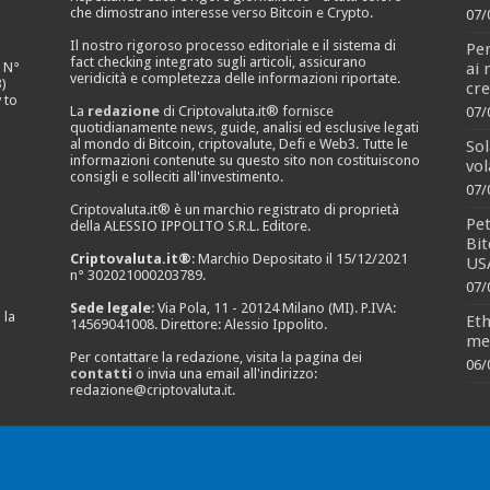
che dimostrano interesse verso Bitcoin e Crypto.
07/
Il nostro rigoroso processo editoriale e il sistema di
Per
fact checking integrato sugli articoli, assicurano
ai
e N°
veridicità e completezza delle informazioni riportate.
)
cr
 to
La
redazione
di Criptovaluta.it® fornisce
07/
quotidianamente news, guide, analisi ed esclusive legati
al mondo di Bitcoin, criptovalute, Defi e Web3. Tutte le
Sol
informazioni contenute su questo sito non costituiscono
vol
consigli e solleciti all'investimento.
07/
Criptovaluta.it® è un marchio registrato di proprietà
Pet
della ALESSIO IPPOLITO S.R.L. Editore.
Bit
Criptovaluta.it®
: Marchio Depositato il 15/12/2021
US
n° 302021000203789.
07/
Sede legale
: Via Pola, 11 - 20124 Milano (MI). P.IVA:
 la
Eth
14569041008. Direttore: Alessio Ippolito.
men
Per contattare la redazione, visita la pagina dei
06/
contatti
o invia una email all'indirizzo:
redazione@criptovaluta.it
.