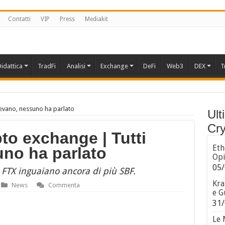
Contatti
VIP
Press
Mediakit
idattica
TradFi
Analisi
Exchange
DeFi
Web3
DEX
T
evano, nessuno ha parlato
Ult
Cry
to exchange | Tutti
Eth
no ha parlato
Opi
05/
 FTX inguaiano ancora di più SBF.
Kra
News
Commenta
e G
31/
Le 