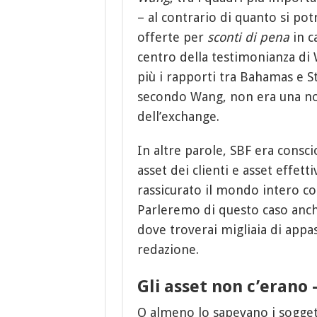
– al contrario di quanto si p
offerte per
sconti di pena
in c
centro della testimonianza di 
più i rapporti tra Bahamas e Sta
secondo Wang, non era una no
dell’exchange.
In altre parole, SBF era consc
asset dei clienti e asset effet
rassicurato il mondo intero co
Parleremo di questo caso anc
dove troverai migliaia di appas
redazione.
Gli asset non c’erano 
O almeno lo sapevano i soggett