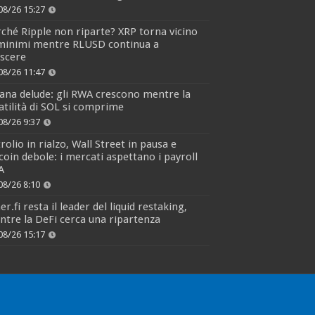
08/26 15:27
ché Ripple non riparte? XRP torna vicino
 minimi mentre RLUSD continua a
escere
08/26 11:47
ana delude: gli RWA crescono mentre la
atilità di SOL si comprime
08/26 9:37
rolio in rialzo, Wall Street in pausa e
coin debole: i mercati aspettano i payroll
A
08/26 8:10
er.fi resta il leader del liquid restaking,
tre la DeFi cerca una ripartenza
08/26 15:17