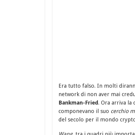
Era tutto falso. In molti dira
network di non aver mai credu
Bankman-Fried
. Ora arriva l
componevano il suo
cerchio m
del secolo per il mondo crypto
Wang
, tra i quadri più importa