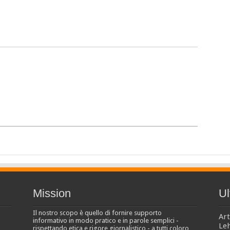
Mission
Ul
Il nostro scopo è quello di fornire supporto
Art
informativo in modo pratico e in parole semplici -
Le
rispettando etica e rigore giornalistico - a tutti coloro