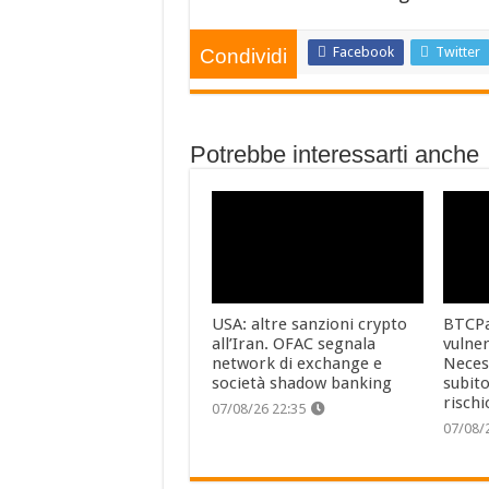
Facebook
Twitter
Condividi
Potrebbe interessarti anche
USA: altre sanzioni crypto
BTCPa
all’Iran. OFAC segnala
vulner
network di exchange e
Neces
società shadow banking
subito
rischi
07/08/26 22:35
07/08/