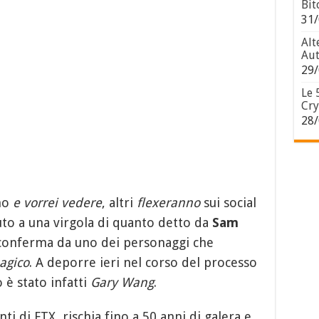
Bit
31/
Alt
Aut
29/
Le 
Cry
28/
nno
e vorrei vedere
, altri
flexeranno
sui social
to a una virgola di quanto detto da
Sam
a conferma da uno dei personaggi che
agico
. A deporre ieri nel corso del processo
 è stato infatti
Gary Wang
.
nti di FTX, rischia fino a 50 anni di galera e