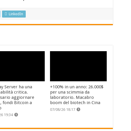
LinkedIn
y Server ha una
+100% in un anno: 26.000$
abilità critica.
per una scimmia da
sario aggiornare
laboratorio. Macabro
, fondi Bitcoin a
boom del biotech in Cina
o
07/08/26 18:17
26 19:34