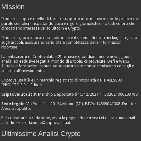
Mission
Il nostro scopo è quello di fornire supporto informativo in modo pratico e in
parole semplici - rispettando etica e rigore giornalistico - a tutti coloro che
dimostrano interesse verso Bitcoin e Crypto.
Il nostro rigoroso processo editoriale e il sistema di fact checking integrato
sugli articoli, assicurano veridicità e completezza delle informazioni
riportate.
La
redazione
di Criptovaluta.it® fornisce quotidianamente news, guide,
analisi ed esclusive legati al mondo di Bitcoin, criptovalute, Defi e Web3.
Tutte le informazioni contenute su questo sito non costituiscono consigli e
solleciti all'investimento.
Criptovaluta.it® è un marchio registrato di proprietà della ALESSIO
IPPOLITO S.R.L. Editore.
Criptovaluta.it®
: Marchio Depositato il 15/12/2021 n° 302021000203789.
Sede legale
: Via Pola, 11 - 20124 Milano (MI). P.IVA: 14569041008. Direttore:
Alessio Ippolito.
Per contattare la redazione, visita la pagina dei
contatti
o invia una email
all'indirizzo:
redazione@criptovaluta.it
.
Ultimissime Analisi Crypto