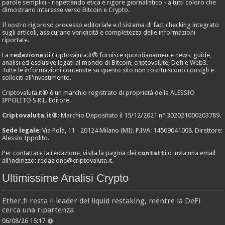
parole semplici - rispettando etica e rigore giornalistico - a tutti coloro che
dimostrano interesse verso Bitcoin e Crypto.
Il nostro rigoroso processo editoriale e il sistema di fact checking integrato
sugli articoli, assicurano veridicità e completezza delle informazioni
riportate.
La
redazione
di Criptovaluta.it® fornisce quotidianamente news, guide,
analisi ed esclusive legati al mondo di Bitcoin, criptovalute, Defi e Web3.
Tutte le informazioni contenute su questo sito non costituiscono consigli e
solleciti all'investimento.
Criptovaluta.it® è un marchio registrato di proprietà della ALESSIO
IPPOLITO S.R.L. Editore.
Criptovaluta.it®
: Marchio Depositato il 15/12/2021 n° 302021000203789.
Sede legale
: Via Pola, 11 - 20124 Milano (MI). P.IVA: 14569041008. Direttore:
Alessio Ippolito.
Per contattare la redazione, visita la pagina dei
contatti
o invia una email
all'indirizzo:
redazione@criptovaluta.it
.
Ultimissime Analisi Crypto
Ether.fi resta il leader del liquid restaking, mentre la DeFi
cerca una ripartenza
06/08/26 15:17