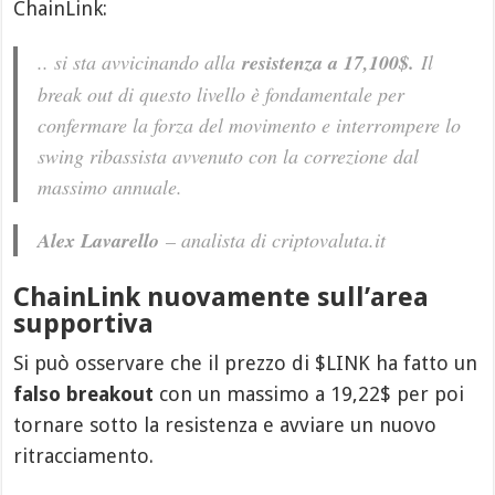
ChainLink:
.. si sta avvicinando alla
resistenza a 17,100$.
Il
break out di questo livello è fondamentale per
confermare la forza del movimento e interrompere lo
swing ribassista avvenuto con la correzione dal
massimo annuale.
Alex Lavarello
– analista di criptovaluta.it
ChainLink nuovamente sull’area
supportiva
Si può osservare che il prezzo di $LINK ha fatto un
falso breakout
con un massimo a 19,22$ per poi
tornare sotto la resistenza e avviare un nuovo
ritracciamento.