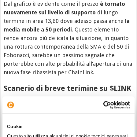
Dal grafico è evidente come il prezzo
è tornato
nuovamente sul livello di supporto
di lungo
termine in area 13,60 dove adesso passa anche
la
media mobile a 50 periodi
. Questo elemento
rende ancora più delicata la situazione, in quanto
una rottura contemporanea della SMA e del 50 di
Fobonacci, sarebbe un pessimo segnale che
porterebbe con alte probabilità all’apertura di una
nuova fase ribassista per ChainLink.
Scanerio di breve terimine su $LINK
Al contempo però questi due elementi rafforzano
la situazione supportiva. Tuttavia,
non ci sono altri
elementi
o pattern da poter utilizzare per valutare
ingressi long decisi, nemmeno sul
time frame
Cookie
daily
, in cui nelle ultime ore sta evidenziando
Questo sito utilizza alcuni tipi di cookie tecnici necessari