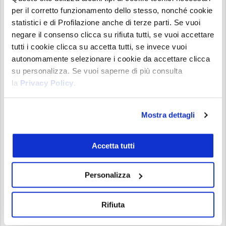
debolezza e tornando sotto il supporto.
per il corretto funzionamento dello stesso, nonché cookie
statistici e di Profilazione anche di terze parti. Se vuoi
negare il consenso clicca su rifiuta tutti, se vuoi accettare
tutti i cookie clicca su accetta tutti, se invece vuoi
autonomamente selezionare i cookie da accettare clicca
su personalizza. Se vuoi saperne di più consulta
la
Privacy Policy
.
Mostra dettagli
ChainLink (LINK) daily 04 Luglio 2024
Accetta tutti
Per un tentativo di ripartenza, il primo livello di
resistenza passa a 15,10$ mentre la resistenza più
Personalizza
rilevante si trova a 16$. Nella parte bassa del
grafico abbiamo
l’Indicatore di Forza del Trend
Rifiuta
che indica ancora debolezza.