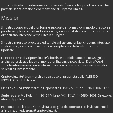
Tutti i diritti e la riproduzione sono riservati. È vietata la riproduzione anche
parziale senza citazione e/o menzione di Criptovaluta.it®.
Mission
Il nostro scopo è quello di fornire supporto informativo in modo pratico e in
parole semplici - rispettando etica e rigore giornalistico - a tutti coloro che
dimostrano interesse verso Bitcoin e Crypto.
Il nostro rigoroso processo editoriale e il sistema di fact checking integrato
sugli articoli, assicurano veridicità e completezza delle informazioni
riportate.
La
redazione
di Criptovaluta.it® fornisce quotidianamente news, guide,
analisi ed esclusive legati al mondo di Bitcoin, criptovalute, Defi e Web3.
Tutte le informazioni contenute su questo sito non costituiscono consigli e
solleciti all'investimento.
Criptovaluta.it® è un marchio registrato di proprietà della ALESSIO
IPPOLITO S.R.L. Editore.
Criptovaluta.it®
: Marchio Depositato il 15/12/2021 n° 302021000203789.
Sede legale
: Via Pola, 11 - 20124 Milano (MI). P.IVA: 14569041008. Direttore:
Alessio Ippolito.
Per contattare la redazione, visita la pagina dei
contatti
o invia una email
all'indirizzo:
redazione@criptovaluta.it
.