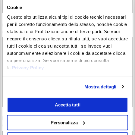
Cookie
Questo sito utilizza alcuni tipi di cookie tecnici necessari
Michael Burry: “Siamo nel Trump Market. Fai soldi se sei un
per il corretto funzionamento dello stesso, nonché cookie
idiota”. Lo sfogo durante la mega bull run AI
statistici e di Profilazione anche di terze parti. Se vuoi
08/08/26 16:17
negare il consenso clicca su rifiuta tutti, se vuoi accettare
tutti i cookie clicca su accetta tutti, se invece vuoi
autonomamente selezionare i cookie da accettare clicca
su personalizza. Se vuoi saperne di più consulta
la
Privacy Policy
.
Mostra dettagli
Accetta tutti
Ethereum: aggiornamento con “stop” allo staking,
interviene CEO di società da 1,5 miliardi in ETH
Personalizza
08/08/26 13:17