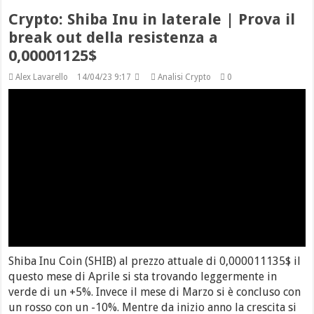
Crypto: Shiba Inu in laterale | Prova il
break out della resistenza a
0,00001125$
Alex Lavarello
14/04/23 9:17
Analisi Crypto
0
Shiba Inu Coin (SHIB) al prezzo attuale di 0,000011135$ il
questo mese di Aprile si sta trovando leggermente in
verde di un +5%. Invece il mese di Marzo si è concluso con
un rosso con un -10%. Mentre da inizio anno la crescita si