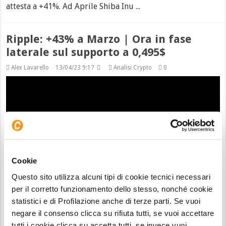
attesta a +41%. Ad Aprile Shiba Inu ...
Ripple: +43% a Marzo | Ora in fase
laterale sul supporto a 0,495$
Alex Lavarello
13/04/23 9:17
Analisi Crypto
0
Cookie
Questo sito utilizza alcuni tipi di cookie tecnici necessari
per il corretto funzionamento dello stesso, nonché cookie
Dopo un ottimo mese di Marzo da +43%, Ripple (XRP) in
statistici e di Profilazione anche di terze parti. Se vuoi
questa prima dozzina di giorni di Aprile sta faticando. Al
negare il consenso clicca su rifiuta tutti, se vuoi accettare
prezzo attuale di 0,5057$ è in contrazione del -5,80% che
tutti i cookie clicca su accetta tutti, se invece vuoi