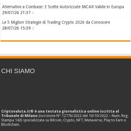
Alternative a Coinbase: 3 Scelte Autorizzate MiCAR Valide in Europa
29/07/26 21:37
Le 5 Migliori Strategie di Trading Crypto 2026 da Conoscere
28/07/26 15:39
CHI SIAMO
Criptovaluta.it® è una testata giornalistica online iscritta al
Tribunale di Milano
(iscrizione N° 12776/2022 del 10/10/2022 – Num. Reg.
Stampa 143) specializzata su Bitcoin, Crypto, NFT, Metaverse, Play to Earn e
Blockchain.