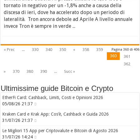
tornato in negativo per un -1,8% anche a causa della
discesa di ieri, dove ha accelerato dopo un periodo di
lateralità. Tron ancora debole ad Aprile A livello annuale
invece Tron è sempre in verde ...
« Prec
...
330
340
350
«
358
359
Pagina 360 di 406
360
361
362
»
370
380
390
...
Succ »
Ultimissime guide Bitcoin e Crypto
EtherFi Card: Cashback, Limiti, Costi e Opinioni 2026
05/08/26 21:37
Kraken Card e Krak App: Cos’è, Cashback e Guida 2026
31/07/26 21:37
Le Migliori 15 App per Criptovalute e Bitcoin di Agosto 2026
31/07/26 14:24