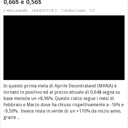
0,66$ e 0,56$
Alex Lavarello
14/04/23 9:18
Analisi Crypto
0
In questo prima meta di Aprile Decentraland (MANA) è
tornato in positivo ed al prezzo attuale di 0,64$ segna su
base mensile un +8,96%. Questo rialzo segue i mesi di
Febbraio e Marzo dove ha chiuso rispettivamente a -16% e
-9,50%. Invece resta in verde di un +110% da inizio anno,
grazie ...