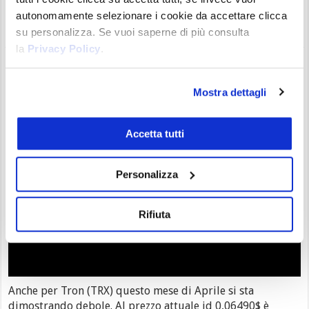
attesta la crescita da inizio 2023 a +49,50%. Dopo il rialzo
autonomamente selezionare i cookie da accettare clicca
di Marzo Ripple fatica Il boom di Marzo è stato ...
su personalizza. Se vuoi saperne di più consulta
la
Privacy Policy
.
Crypto Tron: debole da Febbraio |
innalzata volatilità a resistenza 0,067$
Mostra dettagli
Alex Lavarello
13/04/23 9:14
Analisi Crypto
0
Accetta tutti
Personalizza
Rifiuta
Anche per Tron (TRX) questo mese di Aprile si sta
dimostrando debole. Al prezzo attuale id 0,06490$ è