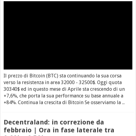
Il prezzo di Bitcoin (BTC) sta continuando la sua corsa
verso la resistenza in area 32000 - 32500$. Oggi quota
30340$ ed in questo mese di Aprile sta crescendo di un
+7,6%, che porta la sua performance su base annuale a
+84%. Continua la crescita di Bitcoin Se osserviamo la ...
Decentraland: in correzione da
febbraio | Ora in fase laterale tra