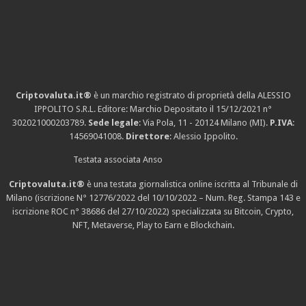
Criptovaluta.it®
è un marchio registrato di proprietà della ALESSIO
IPPOLITO S.R.L. Editore: Marchio Depositato il 15/12/2021
n°
302021000203789
.
Sede legale
: Via Pola, 11 - 20124 Milano (MI).
P.IVA
:
14569041008.
Direttore
: Alessio Ippolito.
Testata associata Anso
Criptovaluta.it®
è una testata giornalistica online iscritta al Tribunale di
Milano (iscrizione N° 12776/2022 del 10/10/2022 – Num. Reg. Stampa 143 e
iscrizione
ROC n° 38686
del 27/10/2022) specializzata su Bitcoin, Crypto,
NFT, Metaverse, Play to Earn e Blockchain.