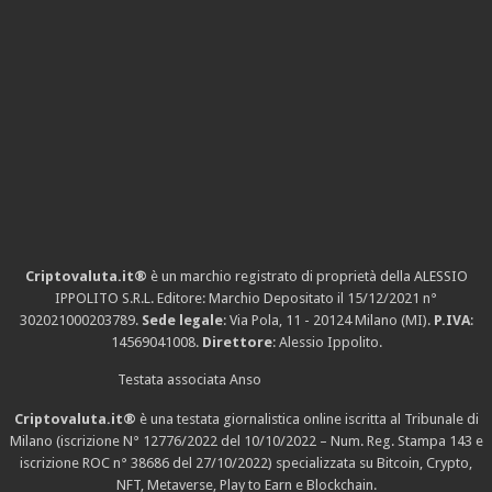
Criptovaluta.it®
è un marchio registrato di proprietà della ALESSIO
IPPOLITO S.R.L. Editore: Marchio Depositato il 15/12/2021
n°
302021000203789
.
Sede legale
: Via Pola, 11 - 20124 Milano (MI).
P.IVA
:
14569041008.
Direttore
: Alessio Ippolito.
Testata associata Anso
Criptovaluta.it®
è una testata giornalistica online iscritta al Tribunale di
Milano (iscrizione N° 12776/2022 del 10/10/2022 – Num. Reg. Stampa 143 e
iscrizione
ROC n° 38686
del 27/10/2022) specializzata su Bitcoin, Crypto,
NFT, Metaverse, Play to Earn e Blockchain.