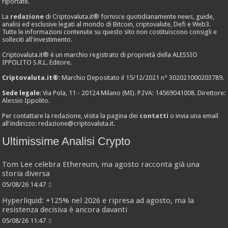
riportate.
La
redazione
di Criptovaluta.it® fornisce quotidianamente news, guide,
analisi ed esclusive legati al mondo di Bitcoin, criptovalute, Defi e Web3.
Tutte le informazioni contenute su questo sito non costituiscono consigli e
solleciti all'investimento.
Criptovaluta.it® è un marchio registrato di proprietà della ALESSIO
IPPOLITO S.R.L. Editore.
Criptovaluta.it®
: Marchio Depositato il 15/12/2021 n° 302021000203789.
Sede legale
: Via Pola, 11 - 20124 Milano (MI). P.IVA: 14569041008. Direttore:
Alessio Ippolito.
Per contattare la redazione, visita la pagina dei
contatti
o invia una email
all'indirizzo:
redazione@criptovaluta.it
.
Ultimissime Analisi Crypto
Tom Lee celebra Ethereum, ma agosto racconta già una
storia diversa
05/08/26 14:47
Hyperliquid: +125% nel 2026 e ripresa ad agosto, ma la
resistenza decisiva è ancora davanti
05/08/26 11:47