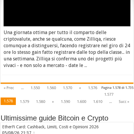
Una giornata ottima per tutto il comparto delle
criptovalute, anche se qualcuna, come Zilliqa, riesce
comunque a distinguersi, facendo registrare nel giro di 24
ore lo stesso gain fatto registrare dalle top della classe... in
una settimana. Zilliqa si conferma uno dei progetti più
vivaci - e non solo a mercato - date le ...
« Prec
...
1.550
1.560
1.570
«
1.576
Pagina 1.578 di 1.735
1.577
1.578
1.579
1.580
»
1.590
1.600
1.610
...
Succ »
Ultimissime guide Bitcoin e Crypto
EtherFi Card: Cashback, Limiti, Costi e Opinioni 2026
05/08/26 21:37