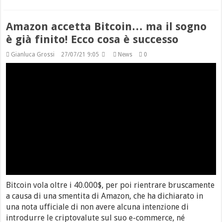
Amazon accetta Bitcoin… ma il sogno
è già finito! Ecco cosa è successo
Gianluca Grossi
27/07/21 9:05
News
0
Bitcoin vola oltre i 40.000$, per poi rientrare bruscamente
a causa di una smentita di Amazon, che ha dichiarato in
una nota ufficiale di non avere alcuna intenzione di
introdurre le criptovalute sul suo e-commerce, né