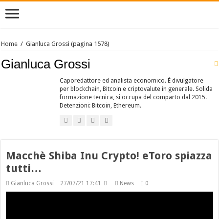
Home
/
Gianluca Grossi
(pagina 1578)
Gianluca Grossi
Caporedattore ed analista economico. È divulgatore
per blockchain, Bitcoin e criptovalute in generale. Solida
formazione tecnica, si occupa del comparto dal 2015.
Detenzioni: Bitcoin, Ethereum.
Macchè Shiba Inu Crypto! eToro spiazza
tutti…
Gianluca Grossi
27/07/21 17:41
News
0