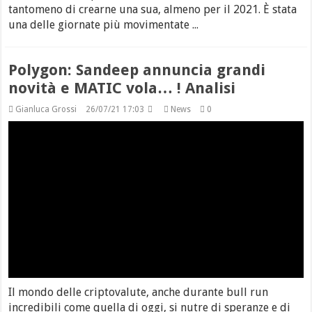
tantomeno di crearne una sua, almeno per il 2021. È stata
una delle giornate più movimentate ...
Polygon: Sandeep annuncia grandi
novità e MATIC vola… ! Analisi
Gianluca Grossi
26/07/21 17:03
News
0
Il mondo delle criptovalute, anche durante bull run
incredibili come quella di oggi, si nutre di speranze e di