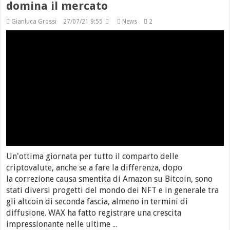
domina il mercato
Gianluca Grossi
27/07/21 9:55
News
2
Un'ottima giornata per tutto il comparto delle
criptovalute, anche se a fare la differenza, dopo
la correzione causa smentita di Amazon su Bitcoin, sono
stati diversi progetti del mondo dei NFT e in generale tra
gli altcoin di seconda fascia, almeno in termini di
diffusione. WAX ha fatto registrare una crescita
impressionante nelle ultime ...