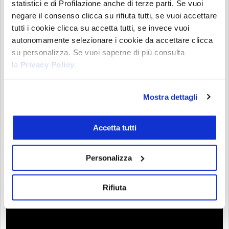
statistici e di Profilazione anche di terze parti. Se vuoi
negare il consenso clicca su rifiuta tutti, se vuoi accettare
Anche VeChain VET torna a far parlare di sé, in virtù di
tutti i cookie clicca su accetta tutti, se invece vuoi
una bull run sulle 24 ore che supera anche quelle, pur
autonomamente selezionare i cookie da accettare clicca
importanti, di Bitcoin e di Ethereum. Un ritorno di
su personalizza. Se vuoi saperne di più consulta
fiamma, con il token che torna stabilmente sopra gli 0,08$.
la
Privacy Policy
.
Un rimbalzo dovuto, dopo le ultime sofferenze del
progetto, sofferenze che sembrerebbero essere ormai alle
spalle. Per ...
Mostra dettagli
Zilliqa domina la bull run! Analisi per
Accetta tutti
chi vuole investire ora
Gianluca Grossi
26/07/21 14:50
News
0
Personalizza
Rifiuta