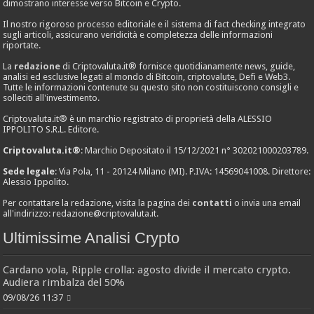
dimostrano interesse verso Bitcoin e Crypto.
Il nostro rigoroso processo editoriale e il sistema di fact checking integrato
sugli articoli, assicurano veridicità e completezza delle informazioni
riportate.
La
redazione
di Criptovaluta.it® fornisce quotidianamente news, guide,
analisi ed esclusive legati al mondo di Bitcoin, criptovalute, Defi e Web3.
Tutte le informazioni contenute su questo sito non costituiscono consigli e
solleciti all'investimento.
Criptovaluta.it® è un marchio registrato di proprietà della ALESSIO
IPPOLITO S.R.L. Editore.
Criptovaluta.it®
: Marchio Depositato il 15/12/2021 n° 302021000203789.
Sede legale
: Via Pola, 11 - 20124 Milano (MI). P.IVA: 14569041008. Direttore:
Alessio Ippolito.
Per contattare la redazione, visita la pagina dei
contatti
o invia una email
all'indirizzo:
redazione@criptovaluta.it
.
Ultimissime Analisi Crypto
Cardano vola, Ripple crolla: agosto divide il mercato crypto.
Audiera rimbalza del 50%
09/08/26 11:37