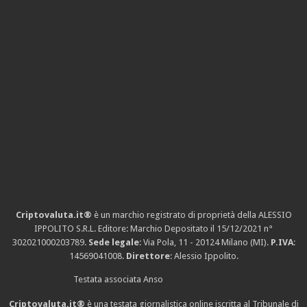
Criptovaluta.it®
è un marchio registrato di proprietà della ALESSIO
IPPOLITO S.R.L. Editore: Marchio Depositato il 15/12/2021
n°
302021000203789
.
Sede legale
: Via Pola, 11 - 20124 Milano (MI).
P.IVA
:
14569041008.
Direttore
: Alessio Ippolito.
Testata associata Anso
Criptovaluta.it®
è una testata giornalistica online iscritta al Tribunale di