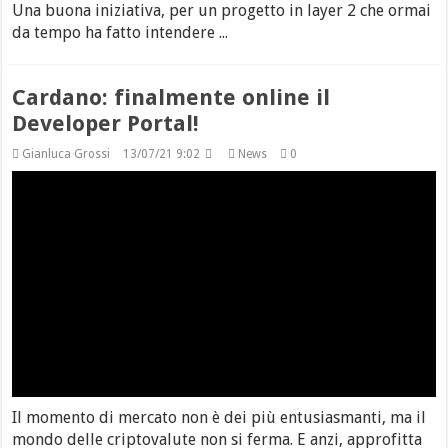
Una buona iniziativa, per un progetto in layer 2 che ormai
da tempo ha fatto intendere ...
Cardano: finalmente online il
Developer Portal!
Gianluca Grossi
13/07/21 9:02
News
0
Il momento di mercato non è dei più entusiasmanti, ma il
mondo delle criptovalute non si ferma. E anzi, approfitta