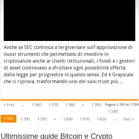
Anche se SEC continua a tergiversare sull'approvazione di
nuovi strumenti che permettano di investire in
criptovalute anche ai clienti istituzionali, i fondi e i gestori
di asset continuano a sfruttare ogni possibilità offerta
dalla legge per progredire in questo senso. Ed è Grayscale
che ci riprova, trasformando uno dei suoi trust più ...
« Prec
...
1.560
1.570
1.580
«
1.589
Pagina 1.591 di 1.739
1.590
1.591
1.592
1.593
»
1.600
1.610
1.620
...
Succ »
Ultimissime guide Bitcoin e Crypto