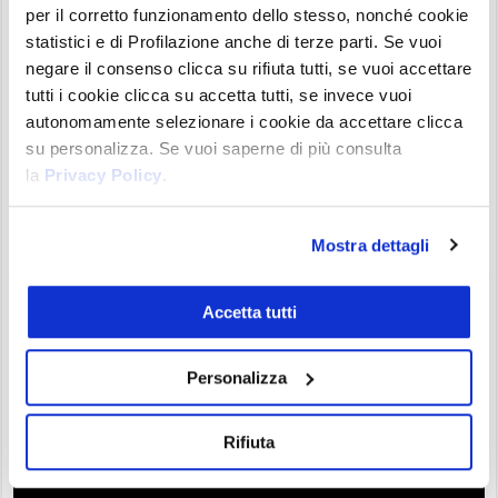
per il corretto funzionamento dello stesso, nonché cookie
statistici e di Profilazione anche di terze parti. Se vuoi
negare il consenso clicca su rifiuta tutti, se vuoi accettare
tutti i cookie clicca su accetta tutti, se invece vuoi
Fidelity Digital Assets - che è uno degli intermediari per
autonomamente selezionare i cookie da accettare clicca
gli investimenti più importanti al mondo - si prepara ad
su personalizza. Se vuoi saperne di più consulta
allargare la sua divisione dedicata al mondo delle
la
Privacy Policy
.
criptovalute del 70%. Questo secondo quanto è stato
riportato da Bloomberg poche ore fa. Una mossa che non
arriva inaspettata, perché è da tempo che tra ...
Mostra dettagli
Grayscale lancia un ETF su Bitcoin e…
Accetta tutti
fondo per istituzionali!
Gianluca Grossi
12/07/21 18:14
News
0
Personalizza
Rifiuta