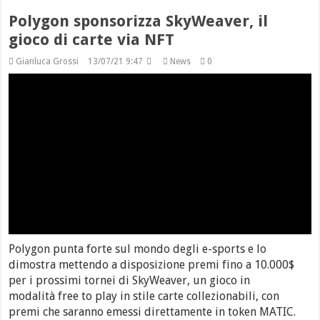
Polygon sponsorizza SkyWeaver, il
gioco di carte via NFT
Gianluca Grossi
13/07/21 9:47
News
0
Polygon punta forte sul mondo degli e-sports e lo
dimostra mettendo a disposizione premi fino a 10.000$
per i prossimi tornei di SkyWeaver, un gioco in
modalità free to play in stile carte collezionabili, con
premi che saranno emessi direttamente in token MATIC.