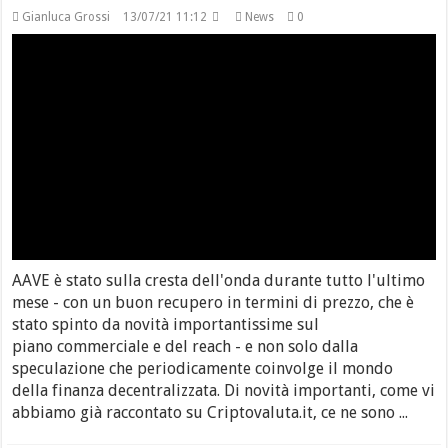
Gianluca Grossi
13/07/21 11:12
News
0
AAVE è stato sulla cresta dell'onda durante tutto l'ultimo
mese - con un buon recupero in termini di prezzo, che è
stato spinto da novità importantissime sul
piano commerciale e del reach - e non solo dalla
speculazione che periodicamente coinvolge il mondo
della finanza decentralizzata. Di novità importanti, come vi
abbiamo già raccontato su Criptovaluta.it, ce ne sono ...