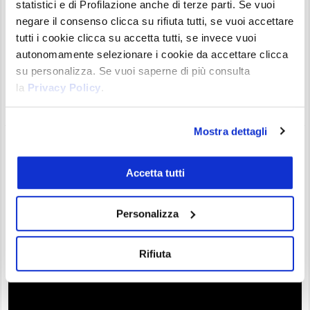
statistici e di Profilazione anche di terze parti. Se vuoi
C'è una nuova criptovaluta a fare capolino tra le prime
negare il consenso clicca su rifiuta tutti, se vuoi accettare
100 per capitalizzazione di mercato. XDC, ticker di XinFin,
tutti i cookie clicca su accetta tutti, se invece vuoi
progetto su blockchain ibrida che sta guadagnando -
autonomamente selezionare i cookie da accettare clicca
secondo i suoi fan finalmente - valori importanti sul
su personalizza. Se vuoi saperne di più consulta
mercato. Un progetto che analizzeremo oggi nel corso di
la
Privacy Policy
.
una prima indagine conoscitiva, per una blockchain ibrida
che promette di ...
Mostra dettagli
Boom di Prometeus: cos’è PROM e
perché sta crescendo
Accetta tutti
Gianluca Grossi
18/06/21 8:58
News
0
Personalizza
Rifiuta