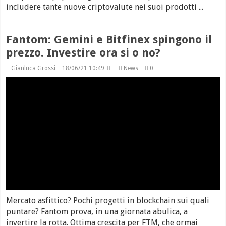
includere tante nuove criptovalute nei suoi prodotti ...
Fantom: Gemini e Bitfinex spingono il
prezzo. Investire ora si o no?
Gianluca Grossi
18/06/21 10:49
News
0
Mercato asfittico? Pochi progetti in blockchain sui quali
puntare? Fantom prova, in una giornata abulica, a
invertire la rotta. Ottima crescita per FTM, che ormai