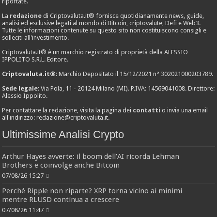
riportate.
La
redazione
di Criptovaluta.it® fornisce quotidianamente news, guide,
analisi ed esclusive legati al mondo di Bitcoin, criptovalute, Defi e Web3.
Tutte le informazioni contenute su questo sito non costituiscono consigli e
solleciti all'investimento.
Criptovaluta.it® è un marchio registrato di proprietà della ALESSIO
IPPOLITO S.R.L. Editore.
Criptovaluta.it®
: Marchio Depositato il 15/12/2021 n° 302021000203789.
Sede legale
: Via Pola, 11 - 20124 Milano (MI). P.IVA: 14569041008. Direttore:
Alessio Ippolito.
Per contattare la redazione, visita la pagina dei
contatti
o invia una email
all'indirizzo:
redazione@criptovaluta.it
.
Ultimissime Analisi Crypto
Arthur Hayes avverte: il boom dell’AI ricorda Lehman
Brothers e coinvolge anche Bitcoin
07/08/26 15:27
Perché Ripple non riparte? XRP torna vicino ai minimi
mentre RLUSD continua a crescere
07/08/26 11:47