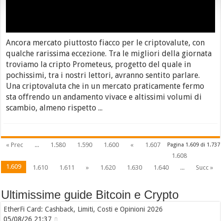
Ancora mercato piuttosto fiacco per le criptovalute, con
qualche rarissima eccezione. Tra le migliori della giornata
troviamo la cripto Prometeus, progetto del quale in
pochissimi, tra i nostri lettori, avranno sentito parlare.
Una criptovaluta che in un mercato praticamente fermo
sta offrendo un andamento vivace e altissimi volumi di
scambio, almeno rispetto ...
« Prec
...
1.580
1.590
1.600
«
1.607
Pagina 1.609 di 1.737
1.608
1.609
1.610
1.611
»
1.620
1.630
1.640
...
Succ »
Ultimissime guide Bitcoin e Crypto
EtherFi Card: Cashback, Limiti, Costi e Opinioni 2026
05/08/26 21:37