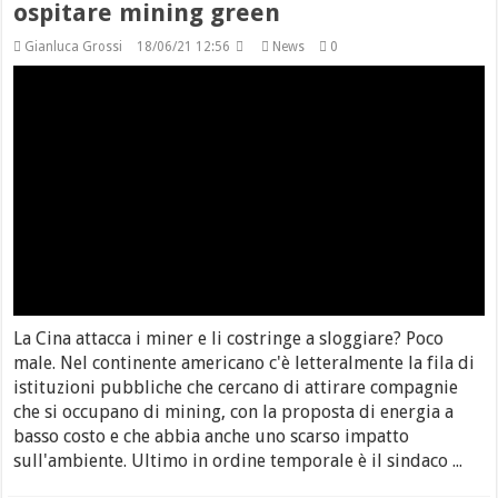
ospitare mining green
Gianluca Grossi
18/06/21 12:56
News
0
La Cina attacca i miner e li costringe a sloggiare? Poco
male. Nel continente americano c'è letteralmente la fila di
istituzioni pubbliche che cercano di attirare compagnie
che si occupano di mining, con la proposta di energia a
basso costo e che abbia anche uno scarso impatto
sull'ambiente. Ultimo in ordine temporale è il sindaco ...