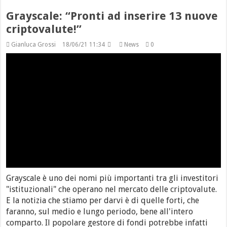
Grayscale: “Pronti ad inserire 13 nuove
criptovalute!”
Gianluca Grossi
18/06/21 11:34
News
0
Grayscale è uno dei nomi più importanti tra gli investitori
"istituzionali" che operano nel mercato delle criptovalute.
E la notizia che stiamo per darvi è di quelle forti, che
faranno, sul medio e lungo periodo, bene all'intero
comparto. Il popolare gestore di fondi potrebbe infatti