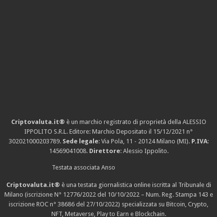
Criptovaluta.it®
è un marchio registrato di proprietà della ALESSIO
IPPOLITO S.R.L. Editore: Marchio Depositato il 15/12/2021
n°
302021000203789
.
Sede legale
: Via Pola, 11 - 20124 Milano (MI).
P.IVA
:
14569041008.
Direttore
: Alessio Ippolito.
Testata associata Anso
Criptovaluta.it®
è una testata giornalistica online iscritta al Tribunale di
Milano (iscrizione N° 12776/2022 del 10/10/2022 – Num. Reg. Stampa 143 e
iscrizione
ROC n° 38686
del 27/10/2022) specializzata su Bitcoin, Crypto,
NFT, Metaverse, Play to Earn e Blockchain.