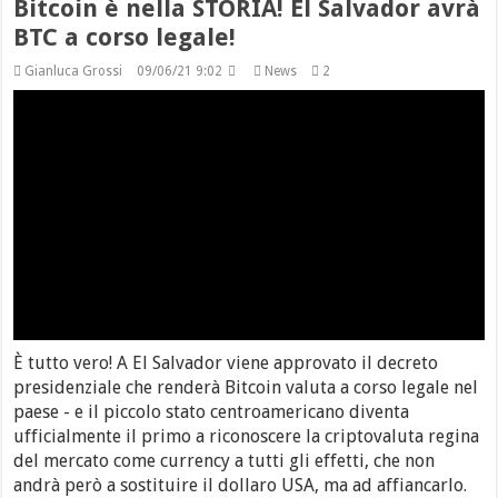
Bitcoin è nella STORIA! El Salvador avrà
BTC a corso legale!
Gianluca Grossi
09/06/21 9:02
News
2
È tutto vero! A El Salvador viene approvato il decreto
presidenziale che renderà Bitcoin valuta a corso legale nel
paese - e il piccolo stato centroamericano diventa
ufficialmente il primo a riconoscere la criptovaluta regina
del mercato come currency a tutti gli effetti, che non
andrà però a sostituire il dollaro USA, ma ad affiancarlo.