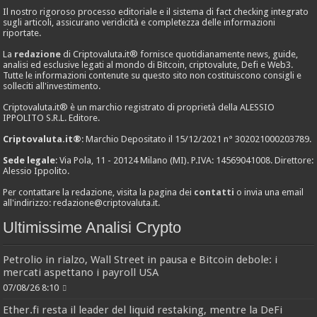
Il nostro rigoroso processo editoriale e il sistema di fact checking integrato
sugli articoli, assicurano veridicità e completezza delle informazioni
riportate.
La
redazione
di Criptovaluta.it® fornisce quotidianamente news, guide,
analisi ed esclusive legati al mondo di Bitcoin, criptovalute, Defi e Web3.
Tutte le informazioni contenute su questo sito non costituiscono consigli e
solleciti all'investimento.
Criptovaluta.it® è un marchio registrato di proprietà della ALESSIO
IPPOLITO S.R.L. Editore.
Criptovaluta.it®
: Marchio Depositato il 15/12/2021 n° 302021000203789.
Sede legale
: Via Pola, 11 - 20124 Milano (MI). P.IVA: 14569041008. Direttore:
Alessio Ippolito.
Per contattare la redazione, visita la pagina dei
contatti
o invia una email
all'indirizzo:
redazione@criptovaluta.it
.
Ultimissime Analisi Crypto
Petrolio in rialzo, Wall Street in pausa e Bitcoin debole: i
mercati aspettano i payroll USA
07/08/26 8:10
Ether.fi resta il leader del liquid restaking, mentre la DeFi