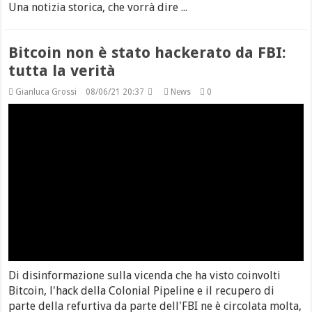
Una notizia storica, che vorrà dire ...
Bitcoin non è stato hackerato da FBI:
tutta la verità
Gianluca Grossi
08/06/21 20:37
News
0
Di disinformazione sulla vicenda che ha visto coinvolti
Bitcoin, l'hack della Colonial Pipeline e il recupero di
parte della refurtiva da parte dell'FBI ne è circolata molta,