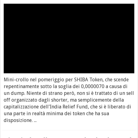
Mini-crollo nel pomeriggio per SHIBA Token, che scende
repentinamente sotto la soglia dei 0,0000070 a causa di
un dump. Niente di strano però, non si è trattato di un sell
off organizzato dagli shorter, ma semplicemente della
capitalizzazione dell'India Relief Fund, che si è liberato di
una parte in realtà minima dei token che ha sua
disposizione. ...