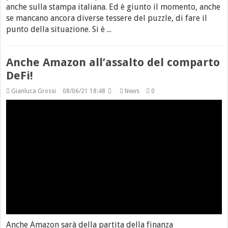
anche sulla stampa italiana. Ed è giunto il momento, anche
se mancano ancora diverse tessere del puzzle, di fare il
punto della situazione. Si è ...
Anche Amazon all’assalto del comparto
DeFi!
Gianluca Grossi
08/06/21 18:48
News
0
Anche Amazon sarà della partita della finanza