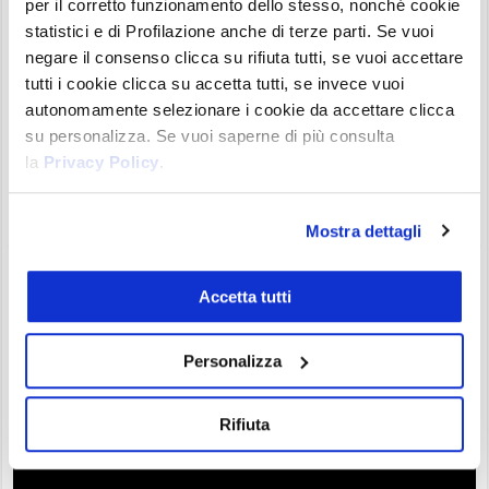
per il corretto funzionamento dello stesso, nonché cookie
statistici e di Profilazione anche di terze parti. Se vuoi
negare il consenso clicca su rifiuta tutti, se vuoi accettare
L'onda di Bitcoin e del mondo delle criptovalute travolge
tutti i cookie clicca su accetta tutti, se invece vuoi
l'America Centrale e l'America del Sud, in un effetto
autonomamente selezionare i cookie da accettare clicca
domino che potrebbe coinvolgere non solo El Salvador,
su personalizza. Se vuoi saperne di più consulta
del quale pure abbiamo parlato diffusamente negli scorsi
la
Privacy Policy
.
giorni. Nel futuro prossimo potrebbero partire iniziative
simili anche a Panama, in Brasile e in Paraguay, con il
coraggio del ...
Mostra dettagli
Ethereum, è fuga dagli exchange: ETH
Accetta tutti
ormai introvabili! Ecco perché…
Gianluca Grossi
08/06/21 11:25
News
2
Personalizza
Rifiuta