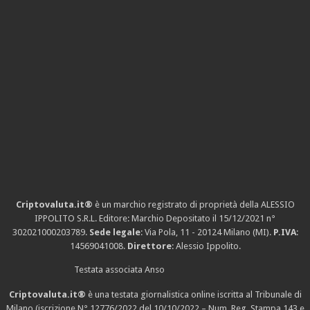
Criptovaluta.it®
è un marchio registrato di proprietà della ALESSIO
IPPOLITO S.R.L. Editore: Marchio Depositato il 15/12/2021
n°
302021000203789
.
Sede legale
: Via Pola, 11 - 20124 Milano (MI).
P.IVA
:
14569041008.
Direttore
: Alessio Ippolito.
Testata associata Anso
Criptovaluta.it®
è una testata giornalistica online iscritta al Tribunale di
Milano (iscrizione N° 12776/2022 del 10/10/2022 – Num. Reg. Stampa 143 e