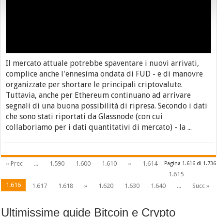
Il mercato attuale potrebbe spaventare i nuovi arrivati,
complice anche l'ennesima ondata di FUD - e di manovre
organizzate per shortare le principali criptovalute.
Tuttavia, anche per Ethereum continuano ad arrivare
segnali di una buona possibilità di ripresa. Secondo i dati
che sono stati riportati da Glassnode (con cui
collaboriamo per i dati quantitativi di mercato) - la ...
« Prec
...
1.590
1.600
1.610
«
1.614
Pagina 1.616 di 1.736
1.615
1.616
1.617
1.618
»
1.620
1.630
1.640
...
Succ »
Ultimissime guide Bitcoin e Crypto