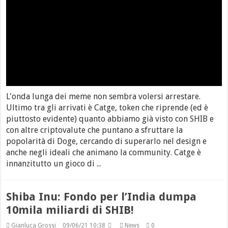
L'onda lunga dei meme non sembra volersi arrestare.
Ultimo tra gli arrivati è Catge, token che riprende (ed è
piuttosto evidente) quanto abbiamo già visto con SHIB e
con altre criptovalute che puntano a sfruttare la
popolarità di Doge, cercando di superarlo nel design e
anche negli ideali che animano la community. Catge è
innanzitutto un gioco di ...
Shiba Inu: Fondo per l’India dumpa
10mila miliardi di SHIB!
Gianluca Grossi
09/06/21 10:38
News
0