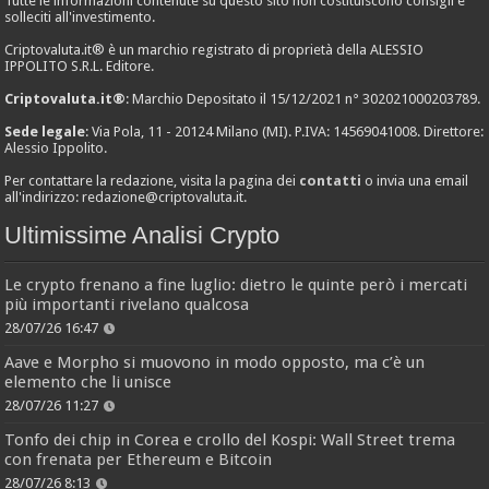
Tutte le informazioni contenute su questo sito non costituiscono consigli e
solleciti all'investimento.
Criptovaluta.it® è un marchio registrato di proprietà della ALESSIO
IPPOLITO S.R.L. Editore.
Criptovaluta.it®
: Marchio Depositato il 15/12/2021 n° 302021000203789.
Sede legale
: Via Pola, 11 - 20124 Milano (MI). P.IVA: 14569041008. Direttore:
Alessio Ippolito.
Per contattare la redazione, visita la pagina dei
contatti
o invia una email
all'indirizzo:
redazione@criptovaluta.it
.
Ultimissime Analisi Crypto
Le crypto frenano a fine luglio: dietro le quinte però i mercati
più importanti rivelano qualcosa
28/07/26 16:47
Aave e Morpho si muovono in modo opposto, ma c’è un
elemento che li unisce
28/07/26 11:27
Tonfo dei chip in Corea e crollo del Kospi: Wall Street trema
con frenata per Ethereum e Bitcoin
28/07/26 8:13