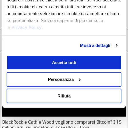
tutti i cookie clicca su accetta tutti, se invece vuoi
autonomamente selezionare i cookie da accettare clicca
su personalizza. Se vuoi saperne di più consulta
la
Privacy Policy
.
Il CEO di un grande miner saluta Bitcoin: non è più quello di
una volta
Mostra dettagli
25/07/26 22:45
Accetta tutti
Personalizza
Rifiuta
BlackRock e Cathie Wood vogliono comprarsi Bitcoin? I 15
milioni agli sviluppatori e il cavallo di Troia