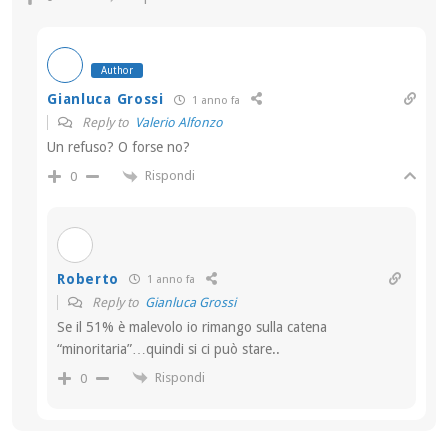
Author
Gianluca Grossi
1 anno fa
Reply to
Valerio Alfonzo
Un refuso? O forse no?
Rispondi
0
Roberto
1 anno fa
Reply to
Gianluca Grossi
Se il 51% è malevolo io rimango sulla catena
“minoritaria”…quindi si ci può stare..
Rispondi
0