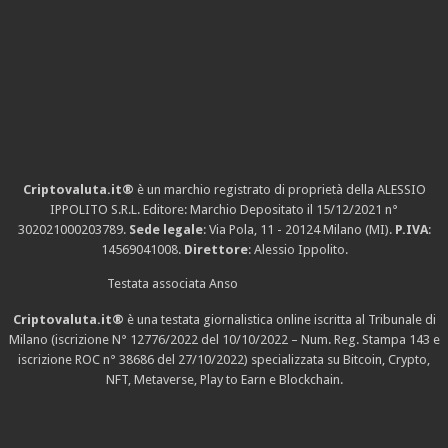
Criptovaluta.it®
è un marchio registrato di proprietà della ALESSIO
IPPOLITO S.R.L. Editore: Marchio Depositato il 15/12/2021
n°
302021000203789
.
Sede legale
: Via Pola, 11 - 20124 Milano (MI).
P.IVA
:
14569041008.
Direttore
: Alessio Ippolito.
Testata associata Anso
Criptovaluta.it®
è una testata giornalistica online iscritta al Tribunale di
Milano (iscrizione N° 12776/2022 del 10/10/2022 – Num. Reg. Stampa 143 e
iscrizione
ROC n° 38686
del 27/10/2022) specializzata su Bitcoin, Crypto,
NFT, Metaverse, Play to Earn e Blockchain.