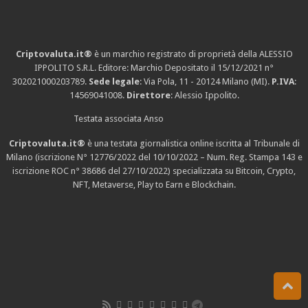
Criptovaluta.it®
è un marchio registrato di proprietà della ALESSIO
IPPOLITO S.R.L. Editore: Marchio Depositato il 15/12/2021
n°
302021000203789
.
Sede legale
: Via Pola, 11 - 20124 Milano (MI).
P.IVA
:
14569041008.
Direttore
: Alessio Ippolito.
Testata associata Anso
Criptovaluta.it®
è una testata giornalistica online iscritta al Tribunale di
Milano (iscrizione N° 12776/2022 del 10/10/2022 – Num. Reg. Stampa 143 e
iscrizione
ROC n° 38686
del 27/10/2022) specializzata su Bitcoin, Crypto,
NFT, Metaverse, Play to Earn e Blockchain.