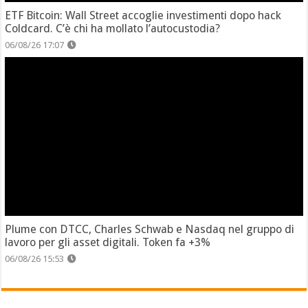
ETF Bitcoin: Wall Street accoglie investimenti dopo hack
Coldcard. C’è chi ha mollato l’autocustodia?
06/08/26 17:07
Plume con DTCC, Charles Schwab e Nasdaq nel gruppo di
lavoro per gli asset digitali. Token fa +3%
06/08/26 15:53