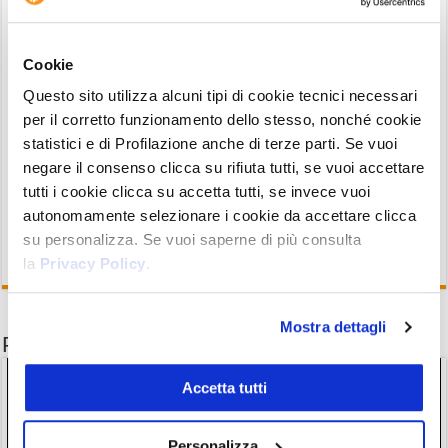
buona soluzione, anche in ottica di
diversificazione del proprio portafoglio di cripto,
Cookie
aggiungendo quella che può effettivamente
Questo sito utilizza alcuni tipi di cookie tecnici necessari
offrire un sistema diverso (e nel quale sono
per il corretto funzionamento dello stesso, nonché cookie
coinvolte le banche), in opposizione
statistici e di Profilazione anche di terze parti. Se vuoi
alle
criptovalute orizzontali
.
negare il consenso clicca su rifiuta tutti, se vuoi accettare
tutti i cookie clicca su accetta tutti, se invece vuoi
autonomamente selezionare i cookie da accettare clicca
su personalizza. Se vuoi saperne di più consulta
la
Privacy Policy
.
Mostra dettagli
Potrebbe interessarti anche
Accetta tutti
Personalizza