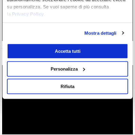
su personalizza. Se vuoi saperne di più consulta
la
Privacy Policy
.
Mostra dettagli
Il CEO di un grande miner saluta Bitcoin: non è più quello di
Accetta tutti
una volta
25/07/26 22:45
Personalizza
Rifiuta