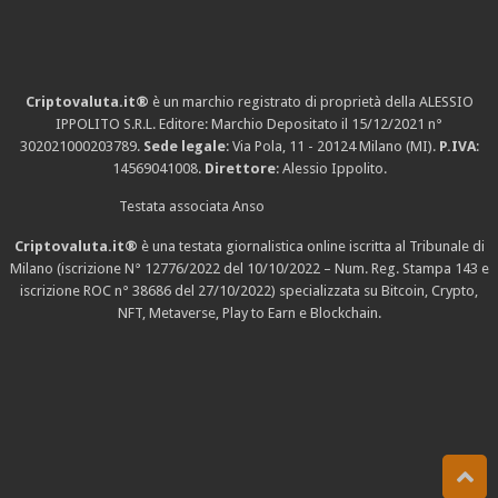
Criptovaluta.it®
è un marchio registrato di proprietà della ALESSIO
IPPOLITO S.R.L. Editore: Marchio Depositato il 15/12/2021
n°
302021000203789
.
Sede legale
: Via Pola, 11 - 20124 Milano (MI).
P.IVA
:
14569041008.
Direttore
: Alessio Ippolito.
Testata associata Anso
Criptovaluta.it®
è una testata giornalistica online iscritta al Tribunale di
Milano (iscrizione N° 12776/2022 del 10/10/2022 – Num. Reg. Stampa 143 e
iscrizione
ROC n° 38686
del 27/10/2022) specializzata su Bitcoin, Crypto,
NFT, Metaverse, Play to Earn e Blockchain.