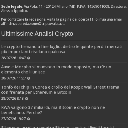
Sede legale
: Via Pola, 11 - 20124 Milano (MI). P.IVA: 14569041008. Direttore:
Alessio Ippolito.
Per contattare la redazione, visita la pagina dei
contatti
o invia una email
all'indirizzo:
redazione@criptovaluta.it
.
Ultimissime Analisi Crypto
Le crypto frenano a fine luglio: dietro le quinte però i mercati
più importanti rivelano qualcosa
28/07/26 16:47
Aave e Morpho si muovono in modo opposto, ma c’è un
elemento che li unisce
28/07/26 11:27
Tonfo dei chip in Corea e crollo del Kospi: Wall Street trema
con frenata per Ethereum e Bitcoin
28/07/26 8:13
RWA valgono 37 miliardi, ma Bitcoin e crypto non ne
beneficiano. Perché?
27/07/26 19:27
Ethereum accelera mentre Bitcoin aspetta: i livelli tecnici