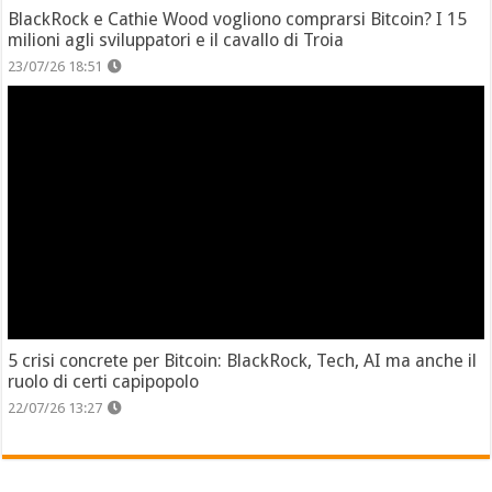
BlackRock e Cathie Wood vogliono comprarsi Bitcoin? I 15
milioni agli sviluppatori e il cavallo di Troia
23/07/26 18:51
5 crisi concrete per Bitcoin: BlackRock, Tech, AI ma anche il
ruolo di certi capipopolo
22/07/26 13:27