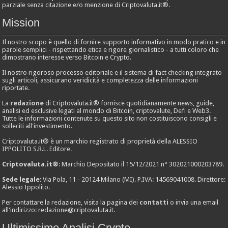
parziale senza citazione e/o menzione di Criptovaluta.it®.
Mission
Il nostro scopo è quello di fornire supporto informativo in modo pratico e in
parole semplici - rispettando etica e rigore giornalistico - a tutti coloro che
dimostrano interesse verso Bitcoin e Crypto.
Il nostro rigoroso processo editoriale e il sistema di fact checking integrato
sugli articoli, assicurano veridicità e completezza delle informazioni
riportate.
La
redazione
di Criptovaluta.it® fornisce quotidianamente news, guide,
analisi ed esclusive legati al mondo di Bitcoin, criptovalute, Defi e Web3.
Tutte le informazioni contenute su questo sito non costituiscono consigli e
solleciti all'investimento.
Criptovaluta.it® è un marchio registrato di proprietà della ALESSIO
IPPOLITO S.R.L. Editore.
Criptovaluta.it®
: Marchio Depositato il 15/12/2021 n° 302021000203789.
Sede legale
: Via Pola, 11 - 20124 Milano (MI). P.IVA: 14569041008. Direttore:
Alessio Ippolito.
Per contattare la redazione, visita la pagina dei
contatti
o invia una email
all'indirizzo:
redazione@criptovaluta.it
.
Ultimissime Analisi Crypto