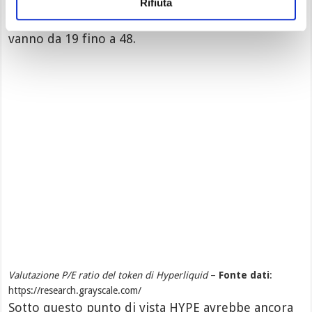
Rifiuta
società sopracitate sono scambiate a multipli che
vanno da 19 fino a 48.
Valutazione P/E ratio del token di Hyperliquid
–
Fonte dati
:
https://research.grayscale.com/
Sotto questo punto di vista HYPE avrebbe ancora