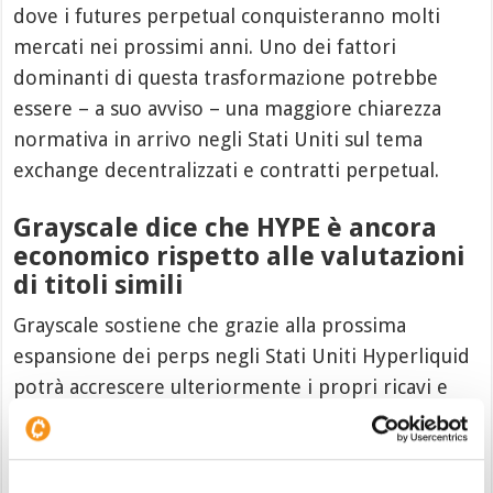
dove i futures perpetual conquisteranno molti
mercati nei prossimi anni. Uno dei fattori
dominanti di questa trasformazione potrebbe
essere – a suo avviso – una maggiore chiarezza
normativa in arrivo negli Stati Uniti sul tema
exchange decentralizzati e contratti perpetual.
Grayscale dice che HYPE è ancora
economico rispetto alle valutazioni
di titoli simili
Grayscale sostiene che grazie alla prossima
espansione dei perps negli Stati Uniti Hyperliquid
potrà accrescere ulteriormente i propri ricavi e
puntare ad avvicinarsi ai livelli delle altre
piattaforme di trading dominanti come i CEX e le
borse valori tradizionali.
800 milioni di dollari