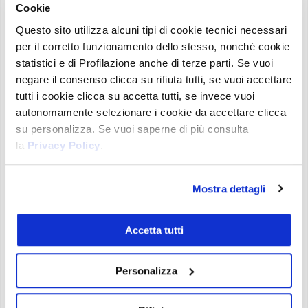
Cookie
all’anno
sono già di per sé un grandissimo dato,
ma questo rappresenta appena il
2% di tutte le
Questo sito utilizza alcuni tipi di cookie tecnici necessari
per il corretto funzionamento dello stesso, nonché cookie
revenue
legate alle transazioni su perps crypto,
statistici e di Profilazione anche di terze parti. Se vuoi
che ammontano a circa 40 miliardi di dollari.
negare il consenso clicca su rifiuta tutti, se vuoi accettare
tutti i cookie clicca su accetta tutti, se invece vuoi
Gli exchange centralizzati, i prediction market, ma
autonomamente selezionare i cookie da accettare clicca
anche i broker tradizionali come
Coinbase,
su personalizza. Se vuoi saperne di più consulta
Robinhood, Interactive Brokers, CBOE, CME e
la
Privacy Policy
.
Nasdaq
producono molti più ricavi di Hyperliquid,
e allo stesso viaggiano su valutazioni molto più
Mostra dettagli
elevate nelle proprie equities.
Secondo la metrica
P/E ratio
infatti, che calcola
Accetta tutti
semplicemente il rapporto tra il prezzo di
mercato e gli utili generati, il token HYPE di
Personalizza
Hyperliquid si trova ad un valore pari a
14
. Per
fare un confronto, le azioni quotate in borsa delle