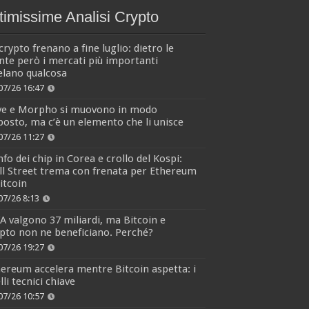
timissime Analisi Crypto
crypto frenano a fine luglio: dietro le
nte però i mercati più importanti
elano qualcosa
07/26 16:47
ve e Morpho si muovono in modo
osto, ma c’è un elemento che li unisce
07/26 11:27
fo dei chip in Corea e crollo del Kospi:
l Street trema con frenata per Ethereum
itcoin
07/26 8:13
 valgono 37 miliardi, ma Bitcoin e
pto non ne beneficiano. Perché?
07/26 19:27
ereum accelera mentre Bitcoin aspetta: i
elli tecnici chiave
07/26 10:57