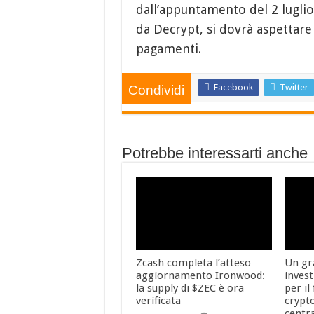
dall’appuntamento del 2 lugli
da Decrypt, si dovrà aspettare
pagamenti.
Facebook
Twitter
Condividi
Potrebbe interessarti anche
Zcash completa l’atteso
Un gr
aggiornamento Ironwood:
inves
la supply di $ZEC è ora
per il
verificata
crypto
centra