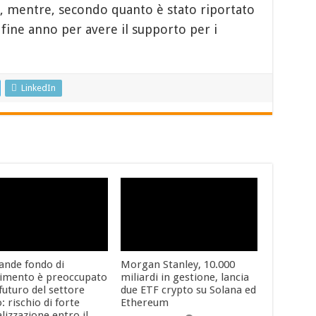
o, mentre, secondo quanto è stato riportato
 fine anno per avere il supporto per i
LinkedIn
ande fondo di
Morgan Stanley, 10.000
timento è preoccupato
miliardi in gestione, lancia
 futuro del settore
due ETF crypto su Solana ed
: rischio di forte
Ethereum
lizzazione entro il