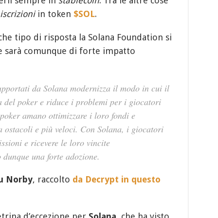
verli sempre in
stablecoin
. Tra le altre cose
iscrizioni
in token
$SOL
.
e tipo di risposta la Solana Foundation si
che sarà comunque di forte impatto
pportati da Solana modernizza il modo in cui il
 del poker e riduce i problemi per i giocatori
i poker amano ottimizzare i loro fondi e
 ostacoli e più veloci. Con Solana, i giocatori
sioni e ricevere le loro vincite
o dunque una forte adozione.
u Norby
, raccolto
da Decrypt in questo
etrina d’eccezione per
Solana
, che ha visto