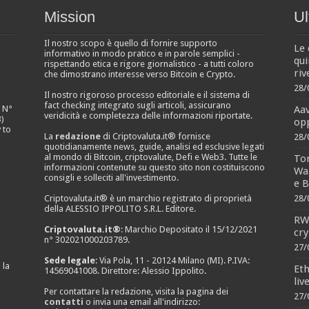
Mission
Ul
Il nostro scopo è quello di fornire supporto
Le 
informativo in modo pratico e in parole semplici -
qui
rispettando etica e rigore giornalistico - a tutti coloro
riv
che dimostrano interesse verso Bitcoin e Crypto.
28/
Il nostro rigoroso processo editoriale e il sistema di
fact checking integrato sugli articoli, assicurano
Aa
e N°
veridicità e completezza delle informazioni riportate.
)
opp
 to
La
redazione
di Criptovaluta.it® fornisce
28/
quotidianamente news, guide, analisi ed esclusive legati
al mondo di Bitcoin, criptovalute, Defi e Web3. Tutte le
Ton
informazioni contenute su questo sito non costituiscono
Wal
consigli e solleciti all'investimento.
e B
Criptovaluta.it® è un marchio registrato di proprietà
28/
della ALESSIO IPPOLITO S.R.L. Editore.
RWA
Criptovaluta.it®
: Marchio Depositato il 15/12/2021
cry
n° 302021000203789.
27/
Sede legale
: Via Pola, 11 - 20124 Milano (MI). P.IVA:
 la
Eth
14569041008. Direttore: Alessio Ippolito.
liv
Per contattare la redazione, visita la pagina dei
27/
contatti
o invia una email all'indirizzo: