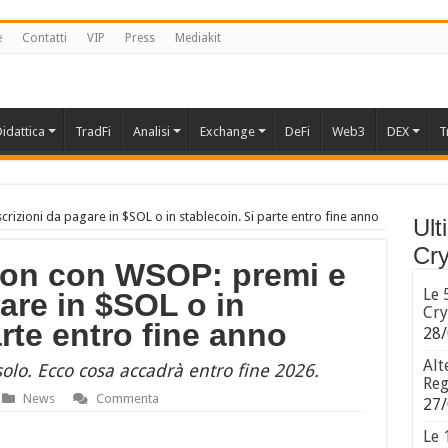
e
Contatti
VIP
Press
Mediakit
idattica
TradFi
Analisi
Exchange
DeFi
Web3
DEX
T
izioni da pagare in $SOL o in stablecoin. Si parte entro fine anno
Ult
Cry
ion con WSOP: premi e
Le 
gare in $SOL o in
Cry
arte entro fine anno
28/
Alt
olo. Ecco cosa accadrà entro fine 2026.
Reg
News
Commenta
27/
Le 