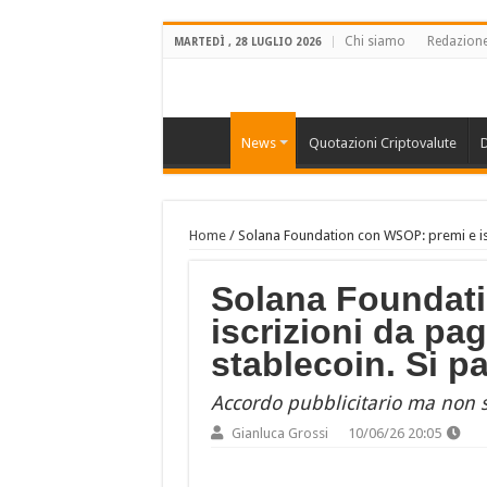
Chi siamo
Redazion
MARTEDÌ , 28 LUGLIO 2026
News
Quotazioni Criptovalute
D
Home
/
Solana Foundation con WSOP: premi e iscr
Solana Foundat
iscrizioni da pa
stablecoin. Si p
Accordo pubblicitario ma non s
Gianluca Grossi
10/06/26 20:05