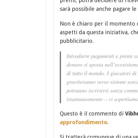
premi, potrà decidere di rice
sarà possibile anche pagare le
Non è chiaro per il momento ch
aspetti da questa iniziativa, 
pubblicitario.
Introdurre pagamenti e premi su
denaro si sposta nell’ecosistema
di tutto il mondo. I giocatori d
graviteranno verso sistemi senza
potranno iscriversi senza commis
istantaneamente – ci aspettiam
Questo è il commento di
Vibh
approfondimento
.
Si tratterà comunque di una v