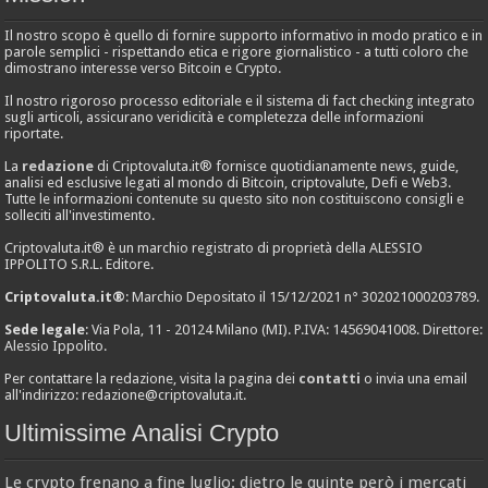
Il nostro scopo è quello di fornire supporto informativo in modo pratico e in
parole semplici - rispettando etica e rigore giornalistico - a tutti coloro che
dimostrano interesse verso Bitcoin e Crypto.
Il nostro rigoroso processo editoriale e il sistema di fact checking integrato
sugli articoli, assicurano veridicità e completezza delle informazioni
riportate.
La
redazione
di Criptovaluta.it® fornisce quotidianamente news, guide,
analisi ed esclusive legati al mondo di Bitcoin, criptovalute, Defi e Web3.
Tutte le informazioni contenute su questo sito non costituiscono consigli e
solleciti all'investimento.
Criptovaluta.it® è un marchio registrato di proprietà della ALESSIO
IPPOLITO S.R.L. Editore.
Criptovaluta.it®
: Marchio Depositato il 15/12/2021 n° 302021000203789.
Sede legale
: Via Pola, 11 - 20124 Milano (MI). P.IVA: 14569041008. Direttore:
Alessio Ippolito.
Per contattare la redazione, visita la pagina dei
contatti
o invia una email
all'indirizzo:
redazione@criptovaluta.it
.
Ultimissime Analisi Crypto
Le crypto frenano a fine luglio: dietro le quinte però i mercati