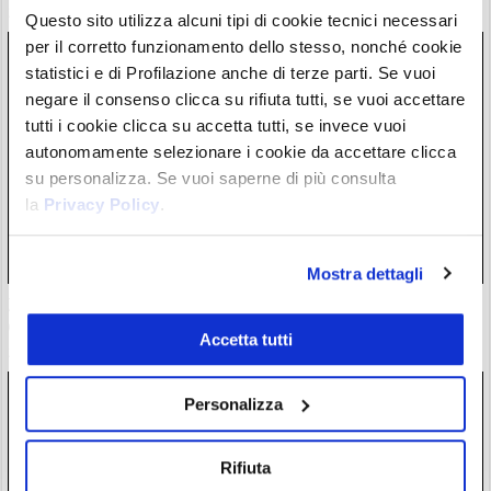
28/07/26 20:17
Questo sito utilizza alcuni tipi di cookie tecnici necessari
per il corretto funzionamento dello stesso, nonché cookie
statistici e di Profilazione anche di terze parti. Se vuoi
negare il consenso clicca su rifiuta tutti, se vuoi accettare
tutti i cookie clicca su accetta tutti, se invece vuoi
autonomamente selezionare i cookie da accettare clicca
su personalizza. Se vuoi saperne di più consulta
la
Privacy Policy
.
Mostra dettagli
Zcash completa l’atteso aggiornamento Ironwood: la supply
di $ZEC è ora verificata
Accetta tutti
28/07/26 18:57
Personalizza
Rifiuta