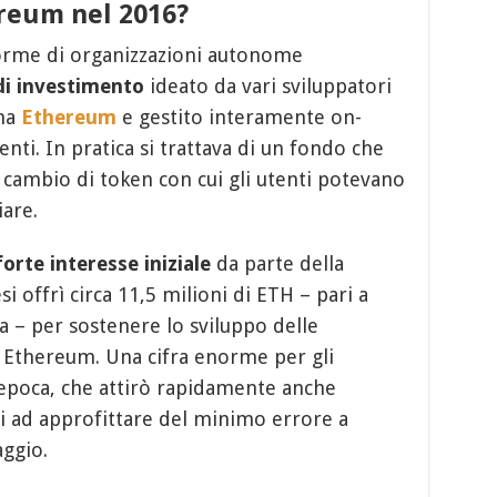
reum nel 2016?
forme di organizzazioni autonome
 di investimento
ideato da vari sviluppatori
ema
Ethereum
e gestito interamente on-
enti. In pratica si trattava di un fondo che
 cambio di token con cui gli utenti potevano
iare.
forte interesse iniziale
da parte della
i offrì circa 11,5 milioni di ETH – pari a
ca – per sostenere lo sviluppo delle
u Ethereum. Una cifra enorme per gli
’epoca, che attirò rapidamente anche
ti ad approfittare del minimo errore a
aggio.