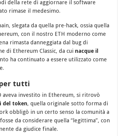
di della rete di aggiornare il software
ltato rimase il medesimo.
in, slegata da quella pre-hack, ossia quella
hereum, con il nostro ETH moderno come
atena rimasta danneggiata dal bug di
me di Ethereum Classic, da cui
nacque il
to ha continuato a essere utilizzato come
e.
per tutti
 aveva investito in Ethereum, si ritrovò
 del token
, quella originale sotto forma di
 fork obbligò in un certo senso la comunità a
 fosse da considerare quella “legittima”, con
mente da giudice finale.