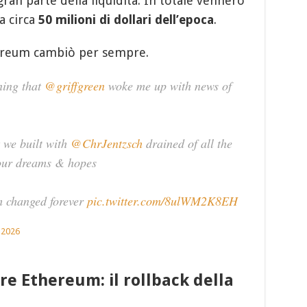
an parte della liquidità. In totale vennero
 a circa
50 milioni di dollari dell’epoca
.
ereum cambiò per sempre.
ning that
@griffgreen
woke me up with news of
 we built with
@ChrJentzsch
drained of all the
 our dreams & hopes
m changed forever
pic.twitter.com/8ulWM2K8EH
 2026
re Ethereum: il rollback della