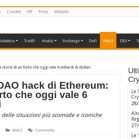
e
Contatti
VIP
Press
Mediakit
Didattica
TradFi
Analisi
Exchange
DeFi
Web3
DEX
T
storia di un furto che oggi vale 6 miliardi di dollari
Ult
Cry
 DAO hack di Ethereum:
Le 
urto che oggi vale 6
Cry
i
28/
Alt
 delle situazioni più scomode e iconiche
Reg
27/
Web3
Commenta
Le 