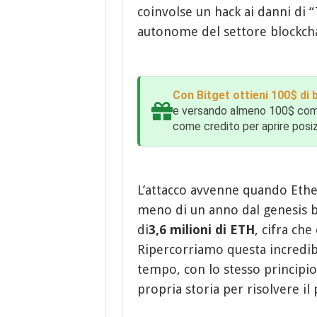
coinvolse un hack ai danni di 
autonome del settore blockcha
Con Bitget ottieni 100$ di
e versando almeno 100$ come d
come credito per aprire posizi
L’attacco avvenne quando Eth
meno di un anno dal genesis bl
di
3,6 milioni di ETH
, cifra che
Ripercorriamo questa incredibi
tempo, con lo stesso principio 
propria storia per risolvere il