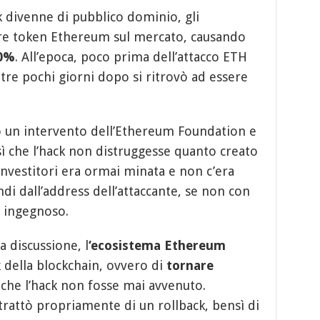
k divenne di pubblico dominio, gli
care token Ethereum sul mercato, causando
50%
. All’epoca, poco prima dell’attacco ETH
re pochi giorni dopo si ritrovò ad essere
io un intervento dell’Ethereum Foundation e
sì che l’hack non distruggesse quanto creato
i investitori era ormai minata e non c’era
di dall’address dell’attaccante, se non con
 ingegnoso.
 discussione, l
‘ecosistema Ethereum
k
della blockchain, ovvero di
tornare
 che l’hack non fosse mai avvenuto.
trattò propriamente di un rollback, bensì di