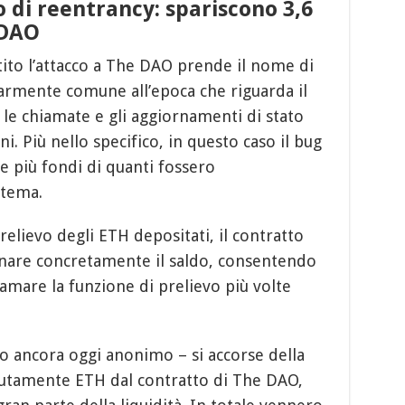
 di reentrancy: spariscono 3,6
 DAO
tito l’attacco a The DAO prende il nome di
armente comune all’epoca che riguarda il
le chiamate e gli aggiornamenti di stato
. Più nello specifico, in questo caso il bug
e più fondi di quanti fossero
stema.
elievo degli ETH depositati, il contratto
ornare concretamente il saldo, consentendo
hiamare la funzione di prelievo più volte
o ancora oggi anonimo – si accorse della
petutamente ETH dal contratto di The DAO,