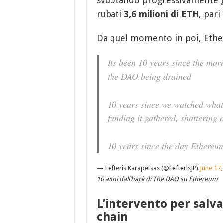
svuotando progressivamente gr
rubati
3,6 milioni di ETH
, pari
Da quel momento in poi, Eth
Its been 10 years since the mor
the DAO being drained
10 years since we watched what
funding it gathered, shattering
10 years since the day Ethereu
— Lefteris Karapetsas (@LefterisJP)
June 17,
10 anni dall’hack di The DAO su Ethereum
L’intervento per salva
chain