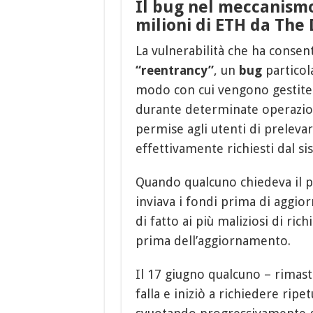
Il bug nel meccanismo
milioni di ETH da The
La vulnerabilità che ha consen
“reentrancy”
, un
bug
particol
modo con cui vengono gestite 
durante determinate operazioni
permise agli utenti di prelevar
effettivamente richiesti dal si
Quando qualcuno chiedeva il pr
inviava i fondi prima di aggi
di fatto ai più maliziosi di ric
prima dell’aggiornamento.
Il 17 giugno qualcuno – rimast
falla e iniziò a richiedere ri