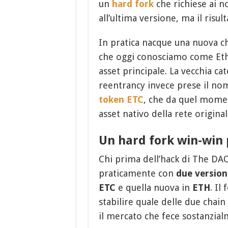
un
hard fork
che richiese ai no
all’ultima versione, ma il risu
In pratica nacque una nuova cha
che oggi conosciamo come Et
asset principale. La vecchia c
reentrancy invece prese il no
token ETC
, che da quel momen
asset nativo della rete original
Un hard fork win-win 
Chi prima dell’hack di The DAO
praticamente con
due versioni
ETC
e quella nuova in
ETH
. Il
stabilire quale delle due chain
il mercato che fece sostanzial