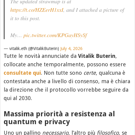
The updated strawmap is at
https://t.co/HZEerH1xxI
, and I attached a picture of
it to this post.
My…
pic.twitter.com/KPGayHSySf
— vitalik.eth (@VitalikButerin)
July 4, 2026
Tutte le novità annunciate da
Vitalik Buterin
,
collocate anche temporalmente, possono essere
consultate qui
. Non tutte sono
certe
, qualcuna è
contestata anche a livello di consenso, ma è chiara
la direzione che il protocollo vorrebbe seguire da
qui al 2030.
Massima priorità a resistenza al
quantum e privacy
Uno un pallino
necessario
, l’altro più
filosofico
, se