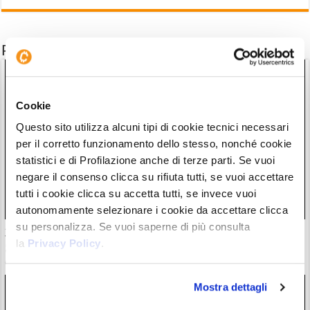
Potrebbe interessarti anche
Cookie
Questo sito utilizza alcuni tipi di cookie tecnici necessari
per il corretto funzionamento dello stesso, nonché cookie
statistici e di Profilazione anche di terze parti. Se vuoi
negare il consenso clicca su rifiuta tutti, se vuoi accettare
tutti i cookie clicca su accetta tutti, se invece vuoi
autonomamente selezionare i cookie da accettare clicca
su personalizza. Se vuoi saperne di più consulta
30 milioni in crypto rubate con attacchi violenti. Francia
la
Privacy Policy
.
guida classifica della vergogna
06/08/26 18:17
Mostra dettagli