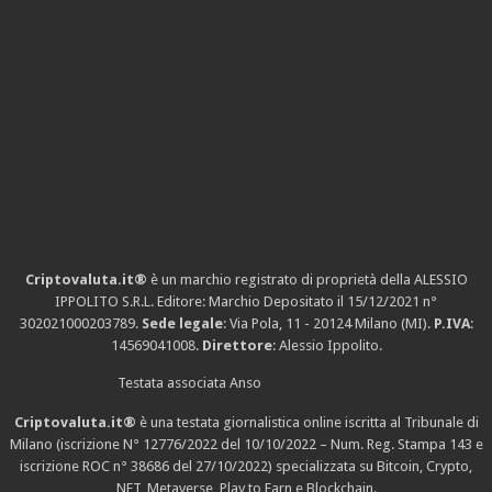
Criptovaluta.it®
è un marchio registrato di proprietà della ALESSIO
IPPOLITO S.R.L. Editore: Marchio Depositato il 15/12/2021
n°
302021000203789
.
Sede legale
: Via Pola, 11 - 20124 Milano (MI).
P.IVA
:
14569041008.
Direttore
: Alessio Ippolito.
Testata associata Anso
Criptovaluta.it®
è una testata giornalistica online iscritta al Tribunale di
Milano (iscrizione N° 12776/2022 del 10/10/2022 – Num. Reg. Stampa 143 e
iscrizione
ROC n° 38686
del 27/10/2022) specializzata su Bitcoin, Crypto,
NFT, Metaverse, Play to Earn e Blockchain.