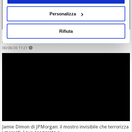
Personalizza
Rifiuta
Russia: ok a legge Bitcoin e crypto. Niente pagamenti
interni, limiti a investimenti per retail
06/08/26 11:21
Jamie Dimon di JPMorgan: il mostro invisibile che terrorizza