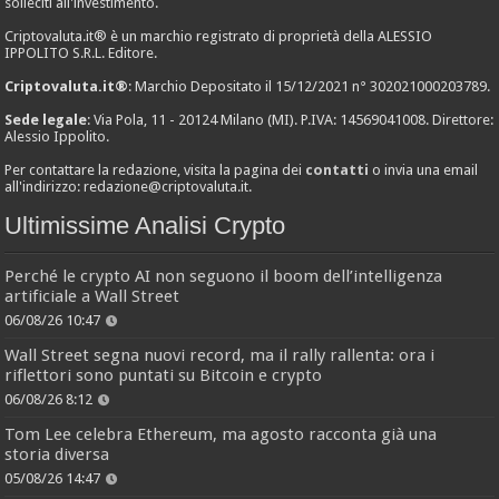
solleciti all'investimento.
Criptovaluta.it® è un marchio registrato di proprietà della ALESSIO
IPPOLITO S.R.L. Editore.
Criptovaluta.it®
: Marchio Depositato il 15/12/2021 n° 302021000203789.
Sede legale
: Via Pola, 11 - 20124 Milano (MI). P.IVA: 14569041008. Direttore:
Alessio Ippolito.
Per contattare la redazione, visita la pagina dei
contatti
o invia una email
all'indirizzo:
redazione@criptovaluta.it
.
Ultimissime Analisi Crypto
Perché le crypto AI non seguono il boom dell’intelligenza
artificiale a Wall Street
06/08/26 10:47
Wall Street segna nuovi record, ma il rally rallenta: ora i
riflettori sono puntati su Bitcoin e crypto
06/08/26 8:12
Tom Lee celebra Ethereum, ma agosto racconta già una
storia diversa
05/08/26 14:47