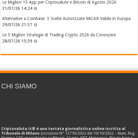
Le Migliori 15 App per Criptovalute e Bitcoin di Agosto 2026
31/07/26 14:24
Alternative a Coinbase: 3 Scelte Autorizzate MiCAR Valide in Europa
29/07/26 21:37
Le 5 Migliori Strategie di Trading Crypto 2026 da Conoscere
28/07/26 15:39
CHI SIAMO
Criptovaluta.it® è una testata giornalistica online iscritta al
Tribunale di Milano
(iscrizione N° 12776/2022 del 10/10/2022 – Num. Reg.
Stampa 143) specializzata su Bitcoin, Crypto, NFT, Metaverse, Play to Earn e