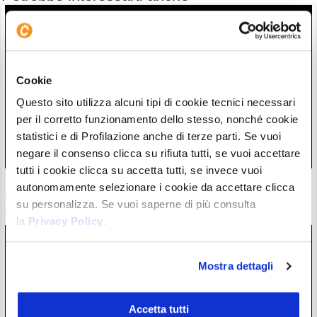
Cookie
Questo sito utilizza alcuni tipi di cookie tecnici necessari
per il corretto funzionamento dello stesso, nonché cookie
statistici e di Profilazione anche di terze parti. Se vuoi
negare il consenso clicca su rifiuta tutti, se vuoi accettare
tutti i cookie clicca su accetta tutti, se invece vuoi
La strategia di Michael Saylor sta funzionando? Tornerà a
autonomamente selezionare i cookie da accettare clicca
comprare Bitcoin? Ecco i numeri
su personalizza. Se vuoi saperne di più consulta
06/08/26 13:42
la
Privacy Policy
.
Mostra dettagli
Accetta tutti