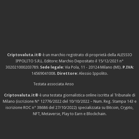
Criptovaluta.it®
è un marchio registrato di proprietà della ALESSIO
IPPOLITO S.R.L. Editore: Marchio Depositato il 15/12/2021
n°
302021000203789
.
Sede legale
: Via Pola, 11 - 20124 Milano (MI).
P.IVA
:
14569041008.
Direttore
: Alessio Ippolito.
Testata associata Anso
Criptovaluta.it®
è una testata giornalistica online iscritta al Tribunale di
Milano (iscrizione N° 12776/2022 del 10/10/2022 – Num. Reg. Stampa 143 e
iscrizione
ROC n° 38686
del 27/10/2022) specializzata su Bitcoin, Crypto,
NFT, Metaverse, Play to Earn e Blockchain.