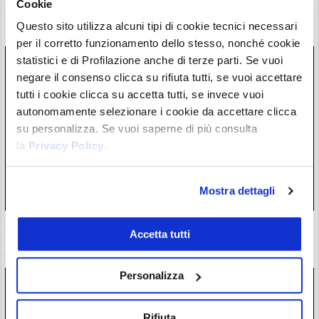
BTCPay Server ha una vulnerabilità critica. Necessario
Cookie
aggiornare subito, fondi Bitcoin a rischio
Questo sito utilizza alcuni tipi di cookie tecnici necessari
07/08/26 19:34
per il corretto funzionamento dello stesso, nonché cookie
statistici e di Profilazione anche di terze parti. Se vuoi
negare il consenso clicca su rifiuta tutti, se vuoi accettare
tutti i cookie clicca su accetta tutti, se invece vuoi
autonomamente selezionare i cookie da accettare clicca
su personalizza. Se vuoi saperne di più consulta
la
Privacy Policy
.
Mostra dettagli
+100% in un anno: 26.000$ per una scimmia da laboratorio.
Accetta tutti
Macabro boom del biotech in Cina
07/08/26 18:17
Personalizza
Rifiuta