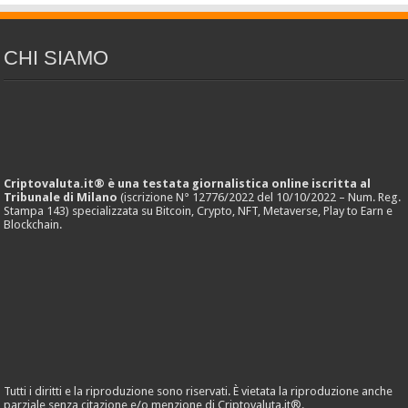
CHI SIAMO
Criptovaluta.it® è una testata giornalistica online iscritta al
Tribunale di Milano
(iscrizione N° 12776/2022 del 10/10/2022 – Num. Reg.
Stampa 143) specializzata su Bitcoin, Crypto, NFT, Metaverse, Play to Earn e
Blockchain.
Tutti i diritti e la riproduzione sono riservati. È vietata la riproduzione anche
parziale senza citazione e/o menzione di Criptovaluta.it®.