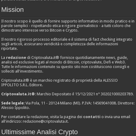
Mission
Il nostro scopo è quello di fornire supporto informativo in modo pratico e in
parole semplici - rispettando etica e rigore giornalistico - a tutti coloro che
dimostrano interesse verso Bitcoin e Crypto.
Il nostro rigoroso processo editoriale e il sistema di fact checking integrato
sugli articoli, assicurano veridicità e completezza delle informazioni
riportate.
La
redazione
di Criptovaluta.it® fornisce quotidianamente news, guide,
analisi ed esclusive legati al mondo di Bitcoin, criptovalute, Defi e Web3.
Tutte le informazioni contenute su questo sito non costituiscono consigli e
solleciti all'investimento.
Criptovaluta.it® è un marchio registrato di proprietà della ALESSIO
IPPOLITO S.R.L. Editore.
Criptovaluta.it®
: Marchio Depositato il 15/12/2021 n° 302021000203789.
Sede legale
: Via Pola, 11 - 20124 Milano (MI). P.IVA: 14569041008. Direttore:
Alessio Ippolito.
Per contattare la redazione, visita la pagina dei
contatti
o invia una email
all'indirizzo:
redazione@criptovaluta.it
.
Ultimissime Analisi Crypto