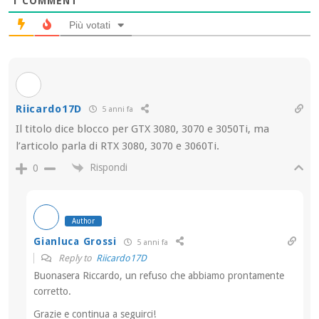
1
COMMENT
Più votati
Riicardo17D
5 anni fa
Il titolo dice blocco per GTX 3080, 3070 e 3050Ti, ma
l’articolo parla di RTX 3080, 3070 e 3060Ti.
Rispondi
0
Author
Gianluca Grossi
5 anni fa
Reply to
Riicardo17D
Buonasera Riccardo, un refuso che abbiamo prontamente
corretto.
Grazie e continua a seguirci!