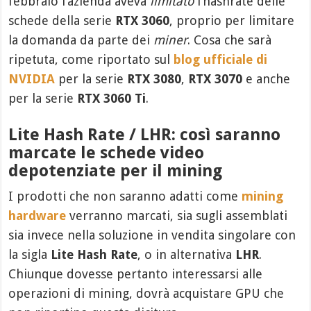
febbraio l’azienda aveva
limitato
l’hashrate delle
schede della serie
RTX 3060
, proprio per limitare
la domanda da parte dei
miner
. Cosa che sarà
ripetuta, come riportato sul
blog ufficiale di
NVIDIA
per la serie
RTX 3080
,
RTX 3070
e anche
per la serie
RTX 3060 Ti
.
Lite Hash Rate / LHR: così saranno
marcate le schede video
depotenziate per il mining
I prodotti che non saranno adatti come
mining
hardware
verranno marcati, sia sugli assemblati
sia invece nella soluzione in vendita singolare con
la sigla
Lite Hash Rate
, o in alternativa
LHR
.
Chiunque dovesse pertanto interessarsi alle
operazioni di mining, dovrà acquistare GPU che