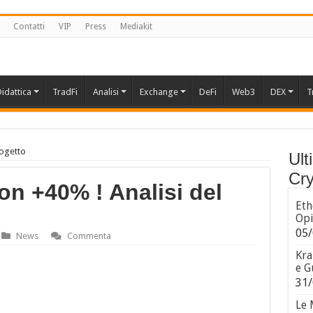
Contatti
VIP
Press
Mediakit
idattica
TradFi
Analisi
Exchange
DeFi
Web3
DEX
T
rogetto
Ult
Cry
n +40% ! Analisi del
Eth
Opi
05/
News
Commenta
Kra
e G
31/
Le 