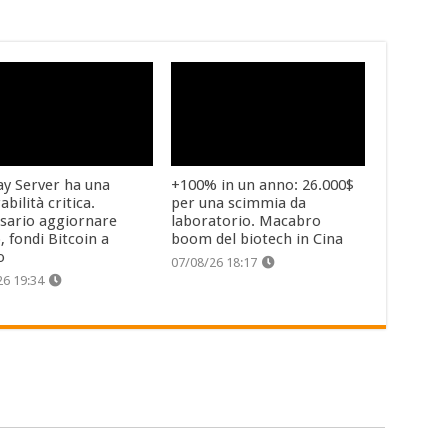
y Server ha una
+100% in un anno: 26.000$
abilità critica.
per una scimmia da
sario aggiornare
laboratorio. Macabro
, fondi Bitcoin a
boom del biotech in Cina
o
07/08/26 18:17
26 19:34