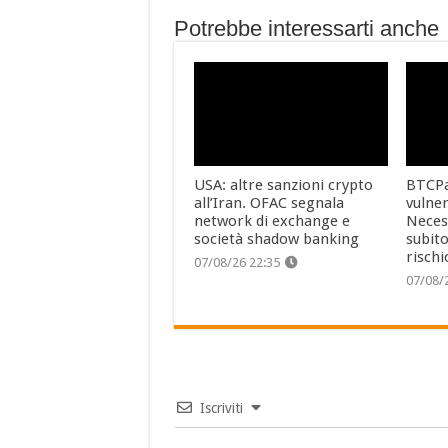
Potrebbe interessarti anche
USA: altre sanzioni crypto
BTCPa
all’Iran. OFAC segnala
vulner
network di exchange e
Neces
società shadow banking
subito
rischi
07/08/26 22:35
07/08/
Iscriviti