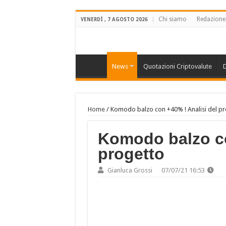
Chi siamo
Redazione
VENERDÌ , 7 AGOSTO 2026
News
Quotazioni Criptovalute
D
Home
/
Komodo balzo con +40% ! Analisi del p
Komodo balzo co
progetto
Gianluca Grossi
07/07/21 16:53