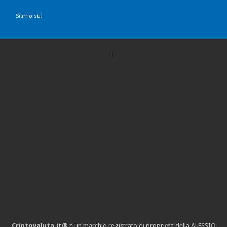
Siamo su:
Criptovaluta.it®
è un marchio registrato di proprietà della ALESSIO