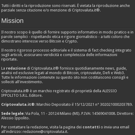
Tutti i diritti e la riproduzione sono riservati. È vietata la riproduzione anche
parziale senza citazione e/o menzione di Criptovaluta.it®.
Mission
Il nostro scopo è quello di fornire supporto informativo in modo pratico e in
parole semplici - rispettando etica e rigore giornalistico - a tutti coloro che
dimostrano interesse verso Bitcoin e Crypto.
Il nostro rigoroso processo editoriale e il sistema di fact checking integrato
sugli articoli, assicurano veridicità e completezza delle informazioni
riportate.
La
redazione
di Criptovaluta.it® fornisce quotidianamente news, guide,
analisi ed esclusive legati al mondo di Bitcoin, criptovalute, Defi e Web3.
Tutte le informazioni contenute su questo sito non costituiscono consigli e
solleciti all'investimento.
Criptovaluta.it® è un marchio registrato di proprietà della ALESSIO
IPPOLITO S.R.L. Editore.
Criptovaluta.it®
: Marchio Depositato il 15/12/2021 n° 302021000203789.
Sede legale
: Via Pola, 11 - 20124 Milano (MI). P.IVA: 14569041008. Direttore:
Alessio Ippolito.
Per contattare la redazione, visita la pagina dei
contatti
o invia una email
all'indirizzo:
redazione@criptovaluta.it
.