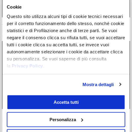
Cookie
Questo sito utilizza alcuni tipi di cookie tecnici necessari
30 milioni in crypto rubate con attacchi violenti. Francia
per il corretto funzionamento dello stesso, nonché cookie
guida classifica della vergogna
statistici e di Profilazione anche di terze parti. Se vuoi
06/08/26 18:17
negare il consenso clicca su rifiuta tutti, se vuoi accettare
tutti i cookie clicca su accetta tutti, se invece vuoi
autonomamente selezionare i cookie da accettare clicca
su personalizza. Se vuoi saperne di più consulta
la
Privacy Policy
.
Mostra dettagli
Accetta tutti
ETF Bitcoin: Wall Street accoglie investimenti dopo hack
Personalizza
Coldcard. C’è chi ha mollato l’autocustodia?
06/08/26 17:07