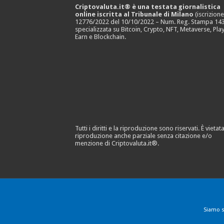
Criptovaluta.it® è una testata giornalistica
online iscritta al Tribunale di Milano
(iscrizion
12776/2022 del 10/10/2022 – Num. Reg. Stampa 143
specializzata su Bitcoin, Crypto, NFT, Metaverse, Play
Earn e Blockchain.
Tutti i diritti e la riproduzione sono riservati. È vietata
riproduzione anche parziale senza citazione e/o
menzione di Criptovaluta.it®.
Siamo s