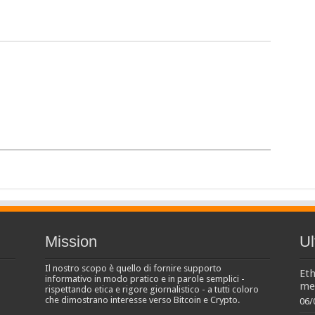
Mission
Ul
Il nostro scopo è quello di fornire supporto
Eth
informativo in modo pratico e in parole semplici -
men
rispettando etica e rigore giornalistico - a tutti coloro
che dimostrano interesse verso Bitcoin e Crypto.
06/