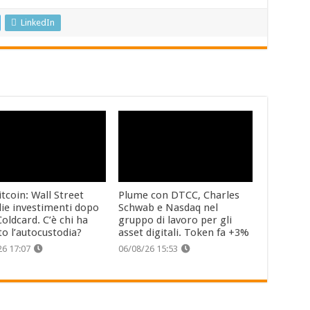
LinkedIn
tcoin: Wall Street
Plume con DTCC, Charles
lie investimenti dopo
Schwab e Nasdaq nel
oldcard. C’è chi ha
gruppo di lavoro per gli
to l’autocustodia?
asset digitali. Token fa +3%
26 17:07
06/08/26 15:53