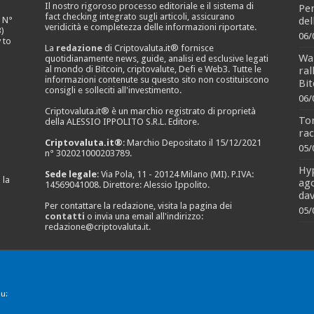
Il nostro rigoroso processo editoriale e il sistema di
Per
fact checking integrato sugli articoli, assicurano
del
e N°
veridicità e completezza delle informazioni riportate.
)
06/
 to
La
redazione
di Criptovaluta.it® fornisce
Wal
quotidianamente news, guide, analisi ed esclusive legati
al mondo di Bitcoin, criptovalute, Defi e Web3. Tutte le
ral
informazioni contenute su questo sito non costituiscono
Bit
consigli e solleciti all'investimento.
06/
Criptovaluta.it® è un marchio registrato di proprietà
To
della ALESSIO IPPOLITO S.R.L. Editore.
rac
Criptovaluta.it®
: Marchio Depositato il 15/12/2021
05/
n° 302021000203789.
Hyp
Sede legale
: Via Pola, 11 - 20124 Milano (MI). P.IVA:
 la
ago
14569041008. Direttore: Alessio Ippolito.
dav
Per contattare la redazione, visita la pagina dei
05/
contatti
o invia una email all'indirizzo:
redazione@criptovaluta.it
.
u: