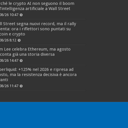
ché le crypto AI non seguono il boom
l’intelligenza artificiale a Wall Street
08/26 10:47
l Street segna nuovi record, ma il rally
lenta: ora i riflettori sono puntati su
coin e crypto
08/26 8:12
m Lee celebra Ethereum, ma agosto
conta già una storia diversa
08/26 14:47
erliquid: +125% nel 2026 e ripresa ad
sto, ma la resistenza decisiva è ancora
anti
08/26 11:47