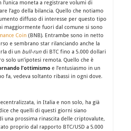
l’unica moneta a registrare volumi di
are l’ago della bilancia. Quello che notiamo
 aumento diffuso di interesse per questo tipo
lumi maggiormente fuori dal comune si sono
nance Coin
(BNB). Entrambe sono in netto
 corso e sembrano star rilanciando anche la
arla di un
bull-run
di BTC fino a 5.000 dollari
ro solo un’ipotesi remota. Quello che è
ornando l’ottimismo
e l’entusiasmo in un
 fa, vedeva soltanto ribassi in ogni dove.
entralizzata, in Italia e non solo, ha già
dice che quelli di questi giorni siano
 una prossima rinascita delle criptovalute,
tato proprio dal rapporto BTC/USD a 5.000