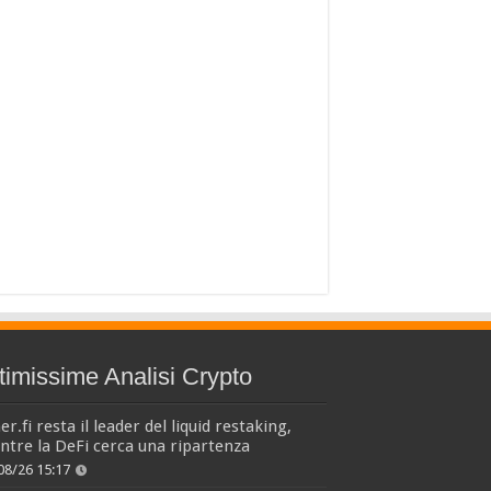
timissime Analisi Crypto
er.fi resta il leader del liquid restaking,
tre la DeFi cerca una ripartenza
08/26 15:17