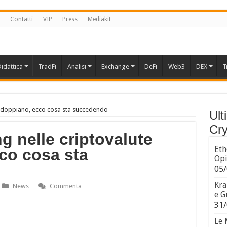
Contatti
VIP
Press
Mediakit
idattica
TradFi
Analisi
Exchange
DeFi
Web3
DEX
T
raddoppiano, ecco cosa sta succedendo
Ult
Cry
ng nelle criptovalute
Eth
co cosa sta
Opi
05/
Kra
News
Commenta
e G
31/
Le 