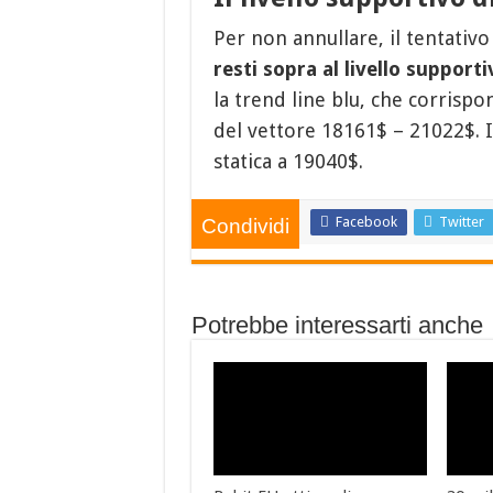
Per non annullare, il tentativo 
resti sopra al livello support
la trend line blu, che corrisp
del vettore 18161$ – 21022$. Il
statica a 19040$.
Facebook
Twitter
Condividi
Potrebbe interessarti anche