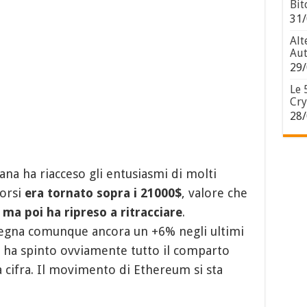
Bit
31/
Alt
Aut
29/
Le 
Cry
28/
ana ha riacceso gli entusiasmi di molti
corsi
era tornato sopra i 21000$
, valore che
,
ma poi ha ripreso a ritracciare
.
egna comunque ancora un +6% negli ultimi
oin ha spinto ovviamente tutto il comparto
a cifra. Il movimento di Ethereum si sta