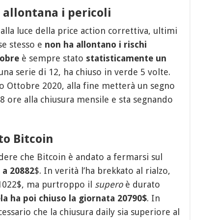
n allontana i pericoli
 alla luce della price action correttiva, ultimi
se stesso e
non ha allontano i rischi
obre
è sempre stato
statisticamente un
una serie di 12, ha chiuso in verde 5 volte.
 Ottobre 2020, alla fine metterà un segno
ore alla chiusura mensile e sta segnando
o Bitcoin
ere che Bitcoin è andato a fermarsi sul
 a 20882
$. In verità l’ha brekkato al rialzo,
1022$, ma purtroppo il
supero
è durato
la ha poi chiuso la giornata 20790$
. In
ssario che la chiusura daily sia superiore al