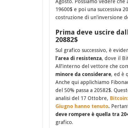
Agosto. Possiamo vedere che 
19600$ e poi una successiva 20
costruzione di un’inversione d
Prima deve uscire dall
20882$
Sul grafico successivo, è evide
l’area di resistenza
, dove il B
All’interno del vettore che 
minore da considerare
, ed è 
Anche qui applichiamo Fibonacc
del 50% passa a 20582$. Questo 
analisi del 17 Ottobre,
Bitcoin
Giugno hanno tenuto
.
Pertant
deve rompere è quella tra 20
grafico.