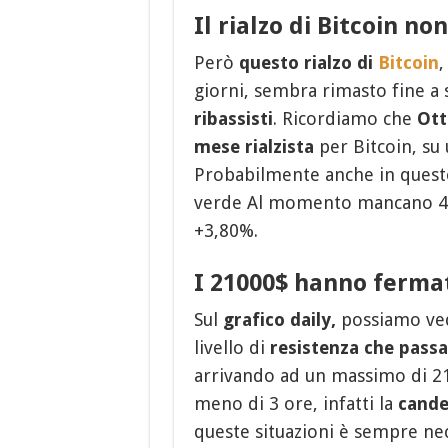
Il rialzo di Bitcoin no
Però
questo rialzo di
Bitcoin
,
giorni, sembra rimasto fine a 
ribassisti
. Ricordiamo che
Ott
mese rialzista
per Bitcoin, su 
Probabilmente anche in questo
verde Al momento mancano 48 
+3,80%.
I 21000$ hanno fermat
Sul
grafico daily,
possiamo ved
livello di
resistenza che passa
arrivando ad un massimo di 2
meno di 3 ore, infatti la
cande
queste situazioni è sempre nece