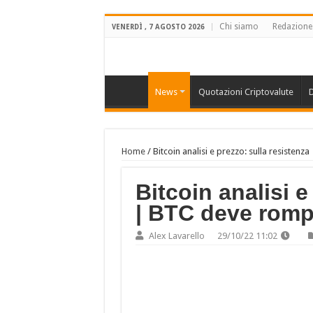
Chi siamo
Redazione
VENERDÌ , 7 AGOSTO 2026
News
Quotazioni Criptovalute
D
Home
/
Bitcoin analisi e prezzo: sulla resiste
Bitcoin analisi e
| BTC deve romp
Alex Lavarello
29/10/22 11:02