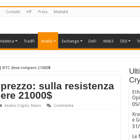
Contatti
VIP
Press
Mediakit
idattica
TradFi
Analisi
Exchange
DeFi
Web3
DEX
T
nza | BTC deve rompere 21000$
Ult
Cry
 prezzo: sulla resistenza
Eth
ere 21000$
Opi
05/
Analisi Crypto
,
News
Commenta
Kra
e G
31/
Le 