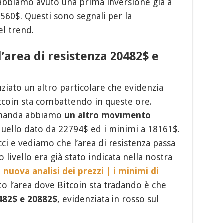
abbiamo avuto una prima inversione già a
560$. Questi sono segnali per la
el trend.
’area di resistenza 20482$ e
nziato un altro particolare che evidenzia
itcoin sta combattendo in queste ore.
comanda abbiamo
un altro movimento
quello dato da 22794$ ed i minimi a 18161$.
i e vediamo che l’area di resistenza passa
livello era già stato indicata nella nostra
: nuova analisi dei prezzi | i minimi di
o l’area dove Bitcoin sta tradando è che
482$ e 20882$
, evidenziata in rosso sul