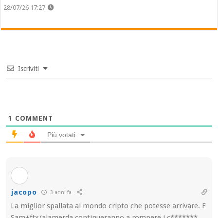
28/07/26 17:27
Iscriviti
1
COMMENT
Più votati
jacopo
3 anni fa
La miglior spallata al mondo cripto che potesse arrivare. E
Sam+ftx/alamerda continueranno a rompere i c*******