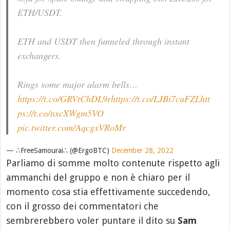
ETH/USDT.
ETH and USDT then funneled through instant
exchangers.
Rings some major alarm bells…
https://t.co/GRVtChDL9r
https://t.co/LJBi7cuFZL
htt
ps://t.co/nxcXWgm5VO
pic.twitter.com/AqcgxVRoMr
— ∴FreeSamourai∴ (@ErgoBTC)
December 28, 2022
Parliamo di somme molto contenute rispetto agli
ammanchi del gruppo e non è chiaro per il
momento cosa stia effettivamente succedendo,
con il grosso dei commentatori che
sembrerebbero voler puntare il dito su
Sam