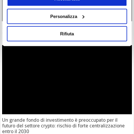
Personalizza
Zcash completa l’atteso aggiornamento Ironwood: la supply
di $ZEC è ora verificata
Rifiuta
28/07/26 18:57
Un grande fondo di investimento è preoccupato per il
futuro del settore crypto: rischio di forte centralizzazione
entro il 2030