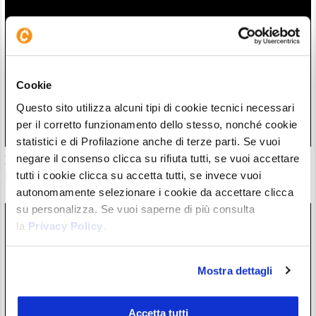
Cookie
Questo sito utilizza alcuni tipi di cookie tecnici necessari
per il corretto funzionamento dello stesso, nonché cookie
statistici e di Profilazione anche di terze parti. Se vuoi
negare il consenso clicca su rifiuta tutti, se vuoi accettare
Il “nuovo Warren Buffett” crolla insieme all’AI. Da marzo
però è ancora leader
tutti i cookie clicca su accetta tutti, se invece vuoi
28/07/26 20:17
autonomamente selezionare i cookie da accettare clicca
su personalizza. Se vuoi saperne di più consulta
la
Privacy Policy
.
Mostra dettagli
Accetta tutti