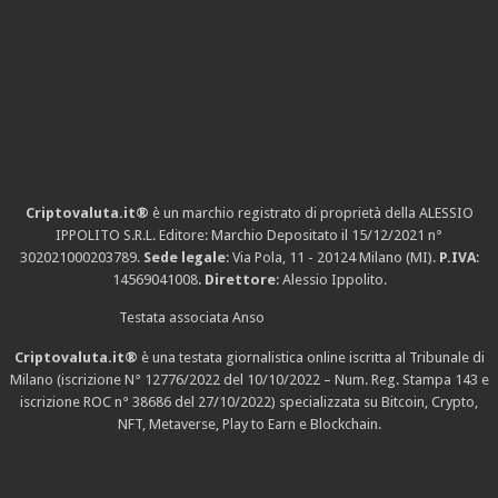
Criptovaluta.it®
è un marchio registrato di proprietà della ALESSIO
IPPOLITO S.R.L. Editore: Marchio Depositato il 15/12/2021
n°
302021000203789
.
Sede legale
: Via Pola, 11 - 20124 Milano (MI).
P.IVA
:
14569041008.
Direttore
: Alessio Ippolito.
Testata associata Anso
Criptovaluta.it®
è una testata giornalistica online iscritta al Tribunale di
Milano (iscrizione N° 12776/2022 del 10/10/2022 – Num. Reg. Stampa 143 e
iscrizione
ROC n° 38686
del 27/10/2022) specializzata su Bitcoin, Crypto,
NFT, Metaverse, Play to Earn e Blockchain.