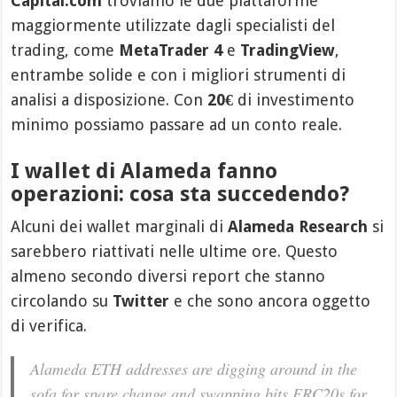
Capital.com
troviamo le due piattaforme
maggiormente utilizzate dagli specialisti del
trading, come
MetaTrader 4
e
TradingView
,
entrambe solide e con i migliori strumenti di
analisi a disposizione. Con
20€
di investimento
minimo possiamo passare ad un conto reale.
I wallet di Alameda fanno
operazioni: cosa sta succedendo?
Alcuni dei wallet marginali di
Alameda Research
si
sarebbero riattivati nelle ultime ore. Questo
almeno secondo diversi report che stanno
circolando su
Twitter
e che sono ancora oggetto
di verifica.
Alameda ETH addresses are digging around in the
sofa for spare change and swapping bits ERC20s for