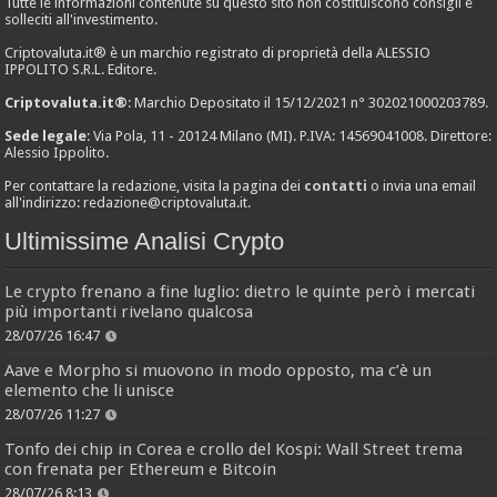
Tutte le informazioni contenute su questo sito non costituiscono consigli e
solleciti all'investimento.
Criptovaluta.it® è un marchio registrato di proprietà della ALESSIO
IPPOLITO S.R.L. Editore.
Criptovaluta.it®
: Marchio Depositato il 15/12/2021 n° 302021000203789.
Sede legale
: Via Pola, 11 - 20124 Milano (MI). P.IVA: 14569041008. Direttore:
Alessio Ippolito.
Per contattare la redazione, visita la pagina dei
contatti
o invia una email
all'indirizzo:
redazione@criptovaluta.it
.
Ultimissime Analisi Crypto
Le crypto frenano a fine luglio: dietro le quinte però i mercati
più importanti rivelano qualcosa
28/07/26 16:47
Aave e Morpho si muovono in modo opposto, ma c’è un
elemento che li unisce
28/07/26 11:27
Tonfo dei chip in Corea e crollo del Kospi: Wall Street trema
con frenata per Ethereum e Bitcoin
28/07/26 8:13