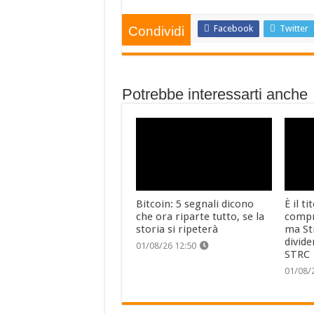
Facebook
Twitter
Condividi
Potrebbe interessarti anche
Bitcoin: 5 segnali dicono
È il t
che ora riparte tutto, se la
compr
storia si ripeterà
ma St
divide
01/08/26 12:50
STRC
01/08/