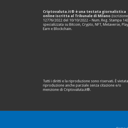
Criptovaluta.it® è una testata giornalistica
online iscritta al Tribunale di Milano
(iscrizion
12776/2022 del 10/10/2022 – Num. Reg. Stampa 143
specializzata su Bitcoin, Crypto, NFT, Metaverse, Play
Earn e Blockchain.
Tutti i diritti e la riproduzione sono riservati. È vietata
riproduzione anche parziale senza citazione e/o
menzione di Criptovaluta.it®.