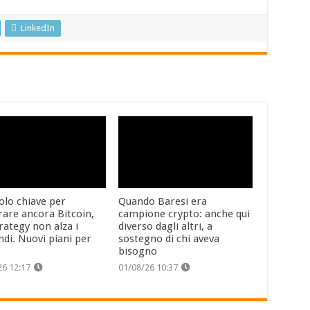
LinkedIn
itolo chiave per
Quando Baresi era
are ancora Bitcoin,
campione crypto: anche qui
rategy non alza i
diverso dagli altri, a
ndi. Nuovi piani per
sostegno di chi aveva
bisogno
26 12:17
01/08/26 10:37