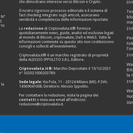
che dimostrano interesse verso Bitcoin e Crypto.
01/
Il nostro rigoroso processo editoriale e il sistema di
Tes
fact checking integrato sugli articoli, assicurano
blo
e N°
veridicità e completezza delle informazioni riportate.
)
me
 to
La
redazione
di Criptovaluta.it® fornisce
31/
quotidianamente news, guide, analisi ed esclusive legati
al mondo di Bitcoin, criptovalute, Defi e Web3. Tutte le
Pen
informazioni contenute su questo sito non costituiscono
tok
consigli e solleciti all'investimento.
l’i
Criptovaluta.it® è un marchio registrato di proprietà
31/
della ALESSIO IPPOLITO S.R.L. Editore.
Wal
Criptovaluta.it®
: Marchio Depositato il 15/12/2021
Bit
n° 302021000203789.
la 
31/
Sede legale
: Via Pola, 11 - 20124 Milano (MI). P.IVA:
 la
14569041008. Direttore: Alessio Ippolito.
Wal
Per contattare la redazione, visita la pagina dei
nuo
contatti
o invia una email all'indirizzo:
30/
redazione@criptovaluta.it
.