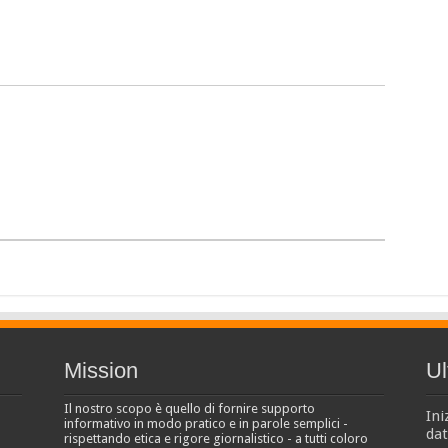
Mission
Ul
Il nostro scopo è quello di fornire supporto
Ini
informativo in modo pratico e in parole semplici -
dat
rispettando etica e rigore giornalistico - a tutti coloro