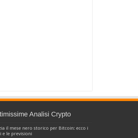
timissime Analisi Crypto
zia il mese nero storico per Bitcoin: ecco i
i e le previsioni