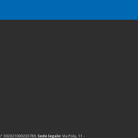
n° 302021000203789
.
Sede legale
: Via Pola, 11 -