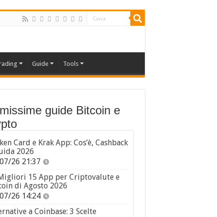
rading
Guide
Tools
imissime guide Bitcoin e
pto
ken Card e Krak App: Cos’è, Cashback
uida 2026
07/26 21:37
Migliori 15 App per Criptovalute e
coin di Agosto 2026
07/26 14:24
ernative a Coinbase: 3 Scelte