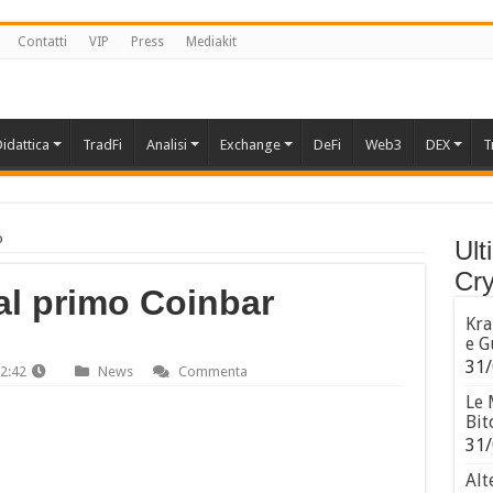
Contatti
VIP
Press
Mediakit
idattica
TradFi
Analisi
Exchange
DeFi
Web3
DEX
T
o
Ult
Cry
al primo Coinbar
Kra
e G
31/
2:42
News
Commenta
Le 
Bit
31/
Alt