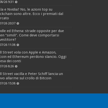
08/26 9:31
la e Nvidia? No, le azioni top su
ckchain sono altre. Ecco i premiati dal
rcato
07/26 20:37
dle ed Ethena: strade opposte per due
en “simili”. Come deve comportarsi
nvestitore?
07/26 11:38
l Street vola con Apple e Amazon,
coin ed Ethereum perdono slancio. Oggi
resa dei conti
07/26 8:26
l Street vacilla e Peter Schiff lancia un
vo allarme sul crollo di Bitcoin
07/26 15:38