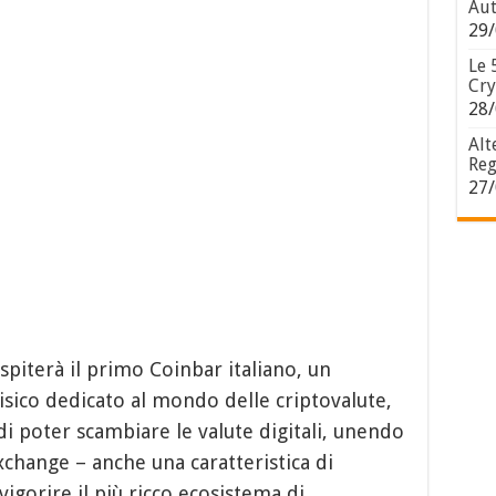
Aut
29/
Le 
Cry
28/
Alt
Reg
27/
spiterà il primo Coinbar italiano, un
isico dedicato al mondo delle criptovalute,
di poter scambiare le valute digitali, unendo
exchange – anche una caratteristica di
vigorire il più ricco ecosistema di