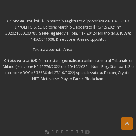
Criptovaluta.it®
è un marchio registrato di proprietà della ALESSIO
IPPOLITO S.R.L. Editore: Marchio Depositato il 15/12/2021
n°
302021000203789
.
Sede legale
: Via Pola, 11 - 20124 Milano (MI).
P.IVA
:
14569041008.
Direttore
: Alessio Ippolito.
Testata associata Anso
Criptovaluta.it®
è una testata giornalistica online iscritta al Tribunale di
Milano (iscrizione N° 12776/2022 del 10/10/2022 – Num. Reg. Stampa 143 e
iscrizione
ROC n° 38686
del 27/10/2022) specializzata su Bitcoin, Crypto,
NFT, Metaverse, Play to Earn e Blockchain.