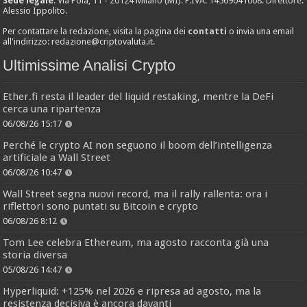
Sede legale
: Via Pola, 11 - 20124 Milano (MI). P.IVA: 14569041008. Direttore:
Alessio Ippolito.
Per contattare la redazione, visita la pagina dei
contatti
o invia una email
all'indirizzo:
redazione@criptovaluta.it
.
Ultimissime Analisi Crypto
Ether.fi resta il leader del liquid restaking, mentre la DeFi
cerca una ripartenza
06/08/26 15:17
Perché le crypto AI non seguono il boom dell’intelligenza
artificiale a Wall Street
06/08/26 10:47
Wall Street segna nuovi record, ma il rally rallenta: ora i
riflettori sono puntati su Bitcoin e crypto
06/08/26 8:12
Tom Lee celebra Ethereum, ma agosto racconta già una
storia diversa
05/08/26 14:47
Hyperliquid: +125% nel 2026 e ripresa ad agosto, ma la
resistenza decisiva è ancora davanti