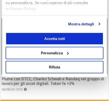
su personalizza. Se vuoi saperne di più consulta
ETF Bitcoin: Wall Street accoglie investimenti dopo hack
Coldcard. C’è chi ha mollato l’autocustodia?
la
Privacy Policy
.
06/08/26 17:07
Mostra dettagli
Accetta tutti
Personalizza
Rifiuta
Plume con DTCC, Charles Schwab e Nasdaq nel gruppo di
lavoro per gli asset digitali. Token fa +3%
06/08/26 15:53