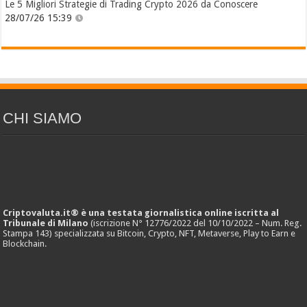
Le 5 Migliori Strategie di Trading Crypto 2026 da Conoscere
28/07/26 15:39
CHI SIAMO
Criptovaluta.it® è una testata giornalistica online iscritta al
Tribunale di Milano
(iscrizione N° 12776/2022 del 10/10/2022 – Num. Reg.
Stampa 143) specializzata su Bitcoin, Crypto, NFT, Metaverse, Play to Earn e
Blockchain.