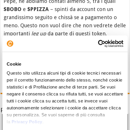
Pepe, ne abbiamo contati almeno 5, tra i quali
$BOBO
e
$PPIZZA
– spinti da account con un
grandissimo seguito e chissà se a pagamento o
meno. Questo non vuol dire che non vedrete delle
importanti
leg up
da parte di questi token.
Rimane – e lo ripetiamo ancora una volta a scanso
di equivoci – un gioco d’azzardo che come tale
deve essere considerato.
Cookie
Questo sito utilizza alcuni tipi di cookie tecnici necessari
per il corretto funzionamento dello stesso, nonché cookie
statistici e di Profilazione anche di terze parti. Se vuoi
negare il consenso clicca su rifiuta tutti, se vuoi accettare
tutti i cookie clicca su accetta tutti, se invece vuoi
autonomamente selezionare i cookie da accettare clicca
Potrebbe interessarti anche
su personalizza. Se vuoi saperne di più consulta
la
Privacy Policy
.