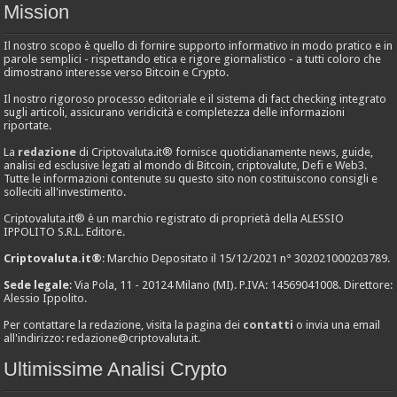
Mission
Il nostro scopo è quello di fornire supporto informativo in modo pratico e in
parole semplici - rispettando etica e rigore giornalistico - a tutti coloro che
dimostrano interesse verso Bitcoin e Crypto.
Il nostro rigoroso processo editoriale e il sistema di fact checking integrato
sugli articoli, assicurano veridicità e completezza delle informazioni
riportate.
La
redazione
di Criptovaluta.it® fornisce quotidianamente news, guide,
analisi ed esclusive legati al mondo di Bitcoin, criptovalute, Defi e Web3.
Tutte le informazioni contenute su questo sito non costituiscono consigli e
solleciti all'investimento.
Criptovaluta.it® è un marchio registrato di proprietà della ALESSIO
IPPOLITO S.R.L. Editore.
Criptovaluta.it®
: Marchio Depositato il 15/12/2021 n° 302021000203789.
Sede legale
: Via Pola, 11 - 20124 Milano (MI). P.IVA: 14569041008. Direttore:
Alessio Ippolito.
Per contattare la redazione, visita la pagina dei
contatti
o invia una email
all'indirizzo:
redazione@criptovaluta.it
.
Ultimissime Analisi Crypto