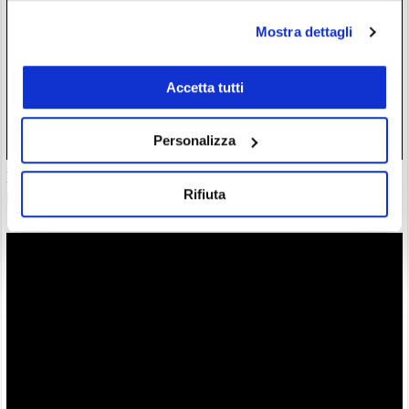
Mostra dettagli
Accetta tutti
Personalizza
Il “nuovo Warren Buffett” crolla insieme all’AI. Da marzo
Rifiuta
però è ancora leader
28/07/26 20:17