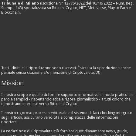
Tribunale di Milano
(iscrizione N° 12776/2022 del 10/10/2022 – Num. Reg.
Stampa 143) specializzata su Bitcoin, Crypto, NFT, Metaverse, Play to Earn e
Blockchain.
Tutti i diritti e la riproduzione sono riservati. È vietata la riproduzione anche
parziale senza citazione e/o menzione di Criptovaluta.it®.
Mission
Il nostro scopo è quello di fornire supporto informativo in modo pratico e in
parole semplici - rispettando etica e rigore giornalistico - a tutti coloro che
dimostrano interesse verso Bitcoin e Crypto.
Il nostro rigoroso processo editoriale e il sistema di fact checking integrato
sugli articoli, assicurano veridicità e completezza delle informazioni
riportate.
La
redazione
di Criptovaluta.it® fornisce quotidianamente news, guide,
analisi ed esclusive legati al mondo di Bitcoin, criptovalute, Defi e Web3.