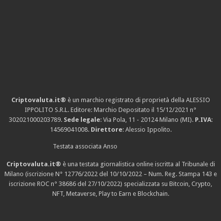
Criptovaluta.it®
è un marchio registrato di proprietà della ALESSIO
IPPOLITO S.R.L. Editore: Marchio Depositato il 15/12/2021
n°
302021000203789
.
Sede legale
: Via Pola, 11 - 20124 Milano (MI).
P.IVA
:
14569041008.
Direttore
: Alessio Ippolito.
Testata associata Anso
Criptovaluta.it®
è una testata giornalistica online iscritta al Tribunale di
Milano (iscrizione N° 12776/2022 del 10/10/2022 – Num. Reg. Stampa 143 e
iscrizione
ROC n° 38686
del 27/10/2022) specializzata su Bitcoin, Crypto,
NFT, Metaverse, Play to Earn e Blockchain.