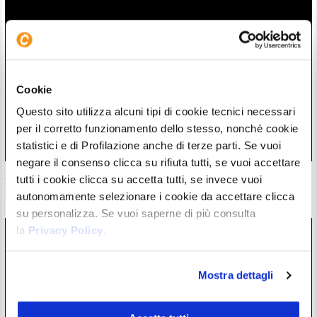
Cookie
Questo sito utilizza alcuni tipi di cookie tecnici necessari
per il corretto funzionamento dello stesso, nonché cookie
statistici e di Profilazione anche di terze parti. Se vuoi
negare il consenso clicca su rifiuta tutti, se vuoi accettare
Il “nuovo Warren Buffett” crolla insieme all’AI. Da marzo
tutti i cookie clicca su accetta tutti, se invece vuoi
però è ancora leader
autonomamente selezionare i cookie da accettare clicca
28/07/26 20:17
su personalizza. Se vuoi saperne di più consulta
la
Privacy Policy
.
Mostra dettagli