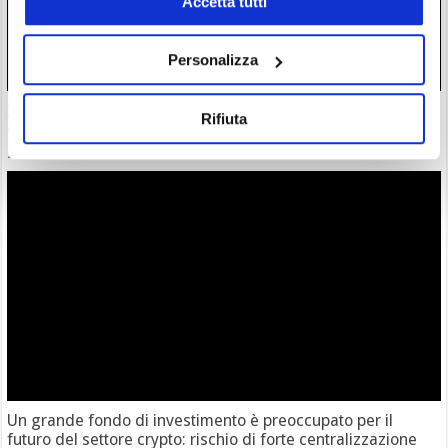
Accetta tutti
Personalizza
Zcash completa l’atteso aggiornamento Ironwood: la supply
Rifiuta
di $ZEC è ora verificata
28/07/26 18:57
Un grande fondo di investimento è preoccupato per il
futuro del settore crypto: rischio di forte centralizzazione