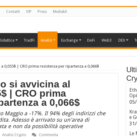
Contatti
VIP
Press
Mediakit
Didattica
TradFi
Analisi
Exchange
DeFi
Web3
DEX
T
to a 0,055$ | CRO prima resistenza per ripartenza a 0,066$
Ult
Cry
o si avvicina al
Eth
5$ | CRO prima
Opi
ipartenza a 0,066$
05/
Kra
 Maggio a -17%. Il 94% degli indirizzi che
e G
ita. Adesso è arrivato su un'area di
31/
ta e non da possibilità operative
Le 
Analisi Crypto
Commenta