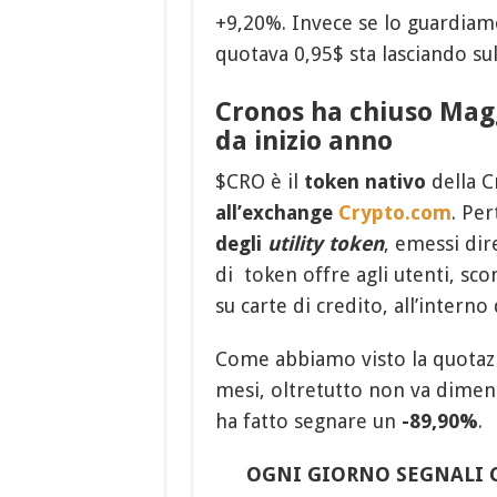
+9,20%. Invece se lo guardiam
quotava 0,95$ sta lasciando s
Cronos ha chiuso Magg
da inizio anno
$CRO è il
token nativo
della C
all’exchange
Crypto.com
. Pe
degli
utility token
, emessi di
di token offre agli utenti, sco
su carte di credito, all’interno
Come abbiamo visto la quotazi
mesi, oltretutto non va dimen
ha fatto segnare un
-89,90%
.
OGNI GIORNO SEGNALI 