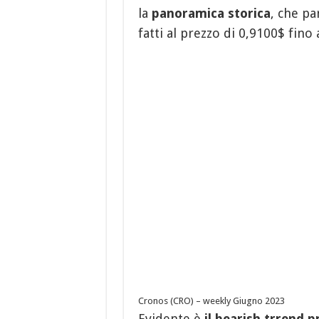
la
panoramica storica
, che p
fatti al prezzo di 0,9100$ fino 
Cronos (CRO) – weekly Giugno 2023
Evidente è
il bearish trrend
p