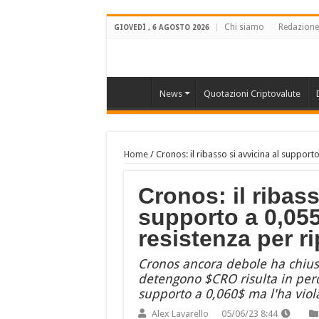
Chi siamo
Redazione
GIOVEDÌ , 6 AGOSTO 2026
News
Quotazioni Criptovalute
Home
/
Cronos: il ribasso si avvicina al suppor
Cronos: il ribass
supporto a 0,05
resistenza per r
Cronos ancora debole ha chiuso
detengono $CRO risulta in perd
supporto a 0,060$ ma l'ha viola
Alex Lavarello
05/06/23 8:44