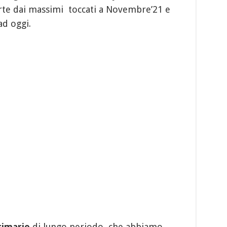
arte dai massimi toccati a Novembre’21 e
ad oggi.
rimario
di lungo periodo, che abbiamo